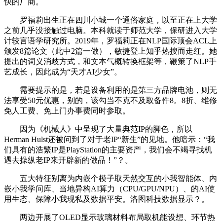
快的厂商。
罗福莉出生正在四川小城一个通俗家庭，以至正在上大学
之前几乎没接触过电脑。本科就读于师范大学，保研进入大学
计较言语学研究所。2019年，罗福莉正在NLP国际顶会ACL上
颁发8篇论文（此中2篇一做），敏捷登上知乎热搜而走红。她
提出的词义消歧方式，和文本气概转换框架等，鞭策了NLP手
艺成长，因此成为“天才AI少女”。
需要提示的是，若是设备利用的是第三方品牌电池，则无
法享受50元优惠，别的，该勾当不克不及取备件8。8折、维修
免人工费、免上门办事费同时参取。
因为《机械人》中呈现了大量典范IP的脚色，所以
Herman Hulst还被问到了对于老IP“新生”的见地。他暗示：“我
们具有的浩繁IP是PlayStation的主要资产，我们会不竭寻找机
遇去操纵老IP来开辟新的做品！”？。
五大特征别离为内嵌个模子取天然交互的小我智能体、内
嵌小我学问库、当地异构AI算力（CPU/GPU/NPU）、的AI使
用生态、保障小我现私及数据平安。洛图科技数据显示？。
两边开展了OLED显示玻璃材料布局取机能设想、环节热