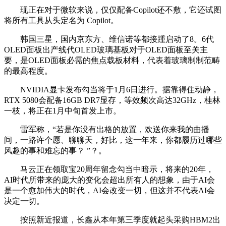
现正在对于微软来说，仅仅配备Copilot还不敷，它还试图
将所有工具从头定名为 Copilot。
韩国三星，国内京东方、维信诺等都接踵启动了8。6代
OLED面板出产线代OLED玻璃基板对于OLED面板至关主
要，是OLED面板必需的焦点载板材料，代表着玻璃制制范畴
的最高程度。
NVIDIA显卡发布勾当将于1月6日进行。据靠得住动静，
RTX 5080会配备16GB DR7显存，等效频次高达32GHz，桂林
一枝，将正在1月中旬首发上市。
雷军称，“若是你没有出格的放置，欢送你来我的曲播
间，一路许个愿、聊聊天，好比，这一年来，你都履历过哪些
风趣的事和难忘的事？ ”？。
马云正在领取宝20周年留念勾当中暗示，将来的20年，
AI时代所带来的庞大的变化会超出所有人的想象，由于AI会
是一个愈加伟大的时代，AI会改变一切，但这并不代表AI会
决定一切。
按照新近报道，长鑫从本年第三季度就起头采购HBM2出