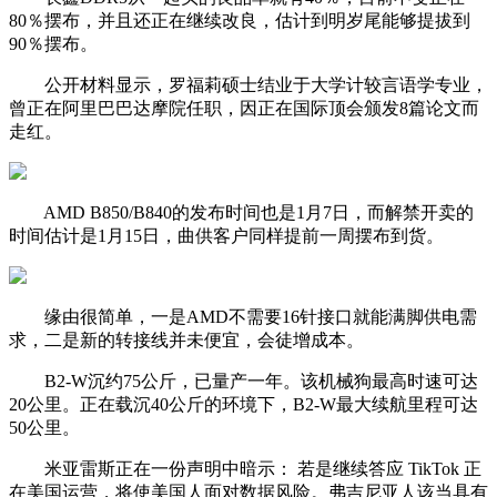
80％摆布，并且还正在继续改良，估计到明岁尾能够提拔到
90％摆布。
公开材料显示，罗福莉硕士结业于大学计较言语学专业，
曾正在阿里巴巴达摩院任职，因正在国际顶会颁发8篇论文而
走红。
AMD B850/B840的发布时间也是1月7日，而解禁开卖的
时间估计是1月15日，曲供客户同样提前一周摆布到货。
缘由很简单，一是AMD不需要16针接口就能满脚供电需
求，二是新的转接线并未便宜，会徒增成本。
B2-W沉约75公斤，已量产一年。该机械狗最高时速可达
20公里。正在载沉40公斤的环境下，B2-W最大续航里程可达
50公里。
米亚雷斯正在一份声明中暗示： 若是继续答应 TikTok 正
在美国运营，将使美国人面对数据风险。弗吉尼亚人该当具有