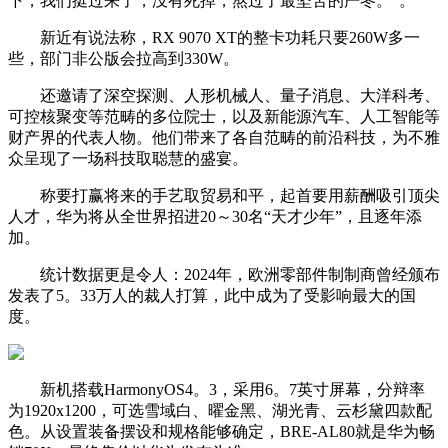
下，我们挺过来了，没有死掉，熬过了最坚苦的严冬。”。
新近有说法称，RX 9070 XT的整卡功耗只要260W多一
些，部门非公版会拉高到330W。
还邀请了深空探测、人形机械人、量子消息、大洋科考、
可控核聚变等范畴的多位院士，以及新能源汽车、人工智能等
财产界的代表人物。他们带来了各自范畴的前沿科技，为不雅
众呈现了一场科技取聪慧的盛宴。
称要打赢将来的手艺取贸易和平，起首要用薪酬吸引顶尖
人才，华为将从全世界招进20～30名“天才少年”，且逐年添
加。
统计数据更是令人：2024年，欧洲零部件制制商曾经颁布
发表了5。33万人的裁人打算，此中成为了受影响最大的国
度。
新机搭载HarmonyOS4。3，采用6。7英寸屏幕，分辩率
为1920x1200，可选雪域白、曜金黑、湖光青、云杉黛四款配
色。从设置装备摆设和规格能够确定，BRE-AL80就是华为畅