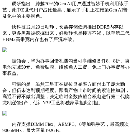
调研指出，跨越70%的Gen AI用户通过智妙手机利用该手
艺，此中Z世代用户占比最高，显示了手机正在鞭策Gen AI普
及化中的主要脚色。
快科技12月29日动静，长鑫存储低调推出DDR5内存以
来，更多黑幕被挖掘出来，好动静也是接连不竭，以至第二代
HBM2高带宽内存也有了严沉冲破。
据领会，华为办事回馈礼遇勾当可享维修备件8。8折、换
电池立减50元、免费贴膜、维修免人工费、免上门办事费等办
事权益。
可惜的是，虽然三星正在提拔良品率方面付出了庞大勤
奋，但仍未达到预期程度。跟着产物上市时间的紧迫性加剧，
高通不得不做出调整，决定临时全数依赖台积电进行第二代骁
龙8版的出产，估计N3P工艺将独家承担此沉担。
内存支撑DIMM Flex、AEMP 3。0等加强手艺，最高频次
9066MHz，最大容量192GB。