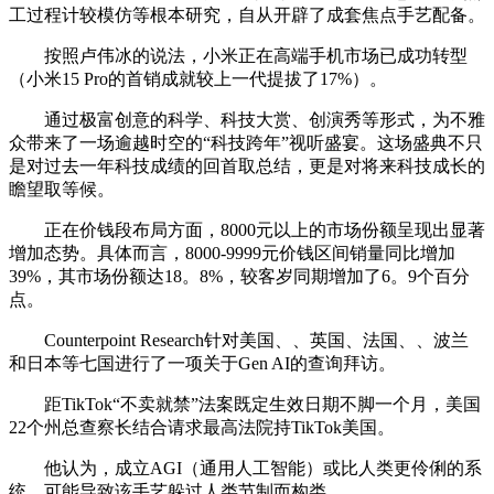
工过程计较模仿等根本研究，自从开辟了成套焦点手艺配备。
按照卢伟冰的说法，小米正在高端手机市场已成功转型
（小米15 Pro的首销成就较上一代提拔了17%）。
通过极富创意的科学、科技大赏、创演秀等形式，为不雅
众带来了一场逾越时空的“科技跨年”视听盛宴。这场盛典不只
是对过去一年科技成绩的回首取总结，更是对将来科技成长的
瞻望取等候。
正在价钱段布局方面，8000元以上的市场份额呈现出显著
增加态势。具体而言，8000-9999元价钱区间销量同比增加
39%，其市场份额达18。8%，较客岁同期增加了6。9个百分
点。
Counterpoint Research针对美国、、英国、法国、、波兰
和日本等七国进行了一项关于Gen AI的查询拜访。
距TikTok“不卖就禁”法案既定生效日期不脚一个月，美国
22个州总查察长结合请求最高法院持TikTok美国。
他认为，成立AGI（通用人工智能）或比人类更伶俐的系
统，可能导致该手艺躲过人类节制而构类。