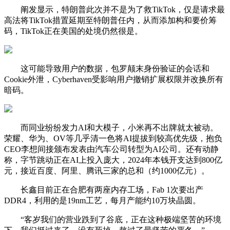
阐发显示，特朗普此次并不是为了救TikTok，仅是请求最
高法将TikTok措置延期至特朗普任内，从而添加构和要价筹
码，TikTok正在美国的处境仍然很是。
这可能导致用户的数据，包罗颠末身份验证的会话和
Cookie外泄，Cyberhaven受影响用户撤销扩展权限并改换所有
暗码。
而同业纷纷发力AI和大模子，小米再不出牌就太被动。
荣耀、华为、OV等几乎清一色将AI提拔到较高优先级，抱负
CEO李想间接颁布发表由汽车公司转型为AI公司。还有动静
称，字节跳动正在AI上投入庞大，2024年本钱开支达到800亿
元，接近百度、阿里、腾讯三家的总和（约1000亿元）。
长鑫目前正在合肥有两座内存工场，Fab 1次要出产
DDR4，利用的是19nm工艺，每月产能约10万块晶圆。
“客岁我们的营业跌到了谷底，正在这种极端坚苦的环境