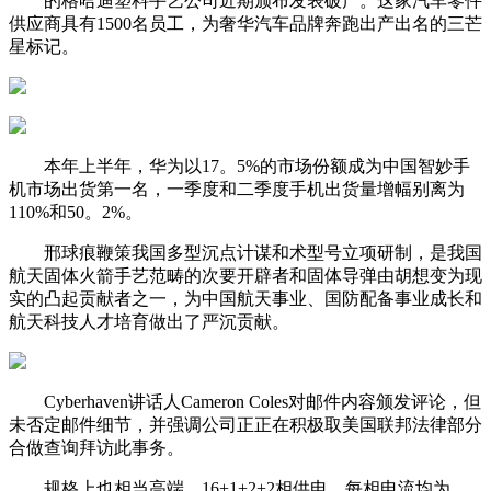
的格哈迪塑料手艺公司近期颁布发表破产。这家汽车零件
供应商具有1500名员工，为奢华汽车品牌奔跑出产出名的三芒
星标记。
本年上半年，华为以17。5%的市场份额成为中国智妙手
机市场出货第一名，一季度和二季度手机出货量增幅别离为
110%和50。2%。
邢球痕鞭策我国多型沉点计谋和术型号立项研制，是我国
航天固体火箭手艺范畴的次要开辟者和固体导弹由胡想变为现
实的凸起贡献者之一，为中国航天事业、国防配备事业成长和
航天科技人才培育做出了严沉贡献。
Cyberhaven讲话人Cameron Coles对邮件内容颁发评论，但
未否定邮件细节，并强调公司正正在积极取美国联邦法律部分
合做查询拜访此事务。
规格上也相当高端，16+1+2+2相供电，每相电流均为