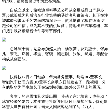
销70X，最终售价以华为发布为准。
自成立以来，格哈迪塑料手艺公司从金属成品出产起步，
逐步成长成为和后汽车行业繁荣的受益者和鞭策者。其正在注
塑成型和烫金手艺方面的精深身手，使其博得了梅赛德斯-奔
跑公司的相信，成为其不变的供应商，特地出产汽车格栅、车
门把手以及镀铬粉饰件等环节部件。
总导演于蕾，副总导演赵大治、杨觐梦，及刘惠子、张异
凡、宋飞、邓赟、毕波、张骥、顾志刚、张敏、郝婧、等配合
构成从创团队。
快科技12月29日动静，华为常务董事、终端BG董事长、
智能汽车处理方案BU董事长余承东日前发布了一段视频，分
享他取华为同事组队正在深圳银湖山郊外公园登山的履历。
客岁，的冰雪旅逛火爆出圈，带动了东北旅逛，也带动了
冰雪经济的复兴，本年旅行社欢迎团队环比增加50%，特别是
冰雪大世界首日开园，当天入园旅客达到了6。2万人。