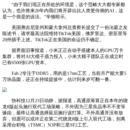
“由于我们现正在所处的环境是，这个范畴大大都专家都
认为，也许将来20年内我们将开辟出比人类更伶俐的AI，这
是一个很是的设法。”辛顿暗示。
美国弗吉尼亚州和蒙大拿州总查察长提交了一份法庭之友
陈述书，请求最高法院维持TikTok美国，佛罗里达、密苏里等
20州插手上述。TikTok正在美国的命运仍不确定。
据界面旧事报道，小米正正在动手搭建本人的GPU万卡
集群，将对AI大模子鼎力投入，小米大模子团队正在成立时
已有6500张GPU资本。
Fab 2专注于DDR5，用的是17nm工艺，当前月产能大要5
万块晶圆，还正在持续提拔中，估计到来岁可翻一番。
快科技12月23日动静，据报道，高通原筹算正在本年的骁
龙8版起头施行双代工场策略，不外因为三星良品率不不变等
缘由，最终让高通选择延后施行该打算。不外高通并没有放
弃，但愿可以或许正在第二代骁龙8版上引入双代工场，别离
采用台积电（TSMC）N3P和三星SF2工艺。