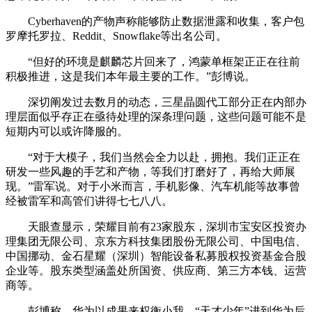
Cyberhaven的产物声称能够防止数据泄露和收集，客户包
罗摩托罗拉、Reddit、Snowflake等出名公司。
“但好的环境是麒麟芯片回来了，鸿蒙单框架正正在往前
积极推进，这是我们本年最主要的工作。”彭博说。
深切阐发过去数月的动态，三星晶圆代工部分正在内部办
理层面似乎存正在亟待处理的深条理问题，这些问题可能不是
短期内可以或许降服的。
“对于大模子，我们当然会全力以赴，拥抱。我们正正在
研发一些风趣的手艺和产物，等我们打磨好了，再给大师展
现。”雷军说。对于小米而言，手机影像、汽车机能等故事曾
经被雷军和高管们讲得七七八八。
天眼查显示，荣耀目前有23家股东，深圳市宝安区投资办
理集团无限公司、京东方科技集团股份无限公司、中国电信、
中国挪动、金石星耀（深圳）智能设备私募股权投资基金合股
企业等。股东类型涵盖处所国资、供应商、第三方本钱、运营
商等。
彭博称，华为以成果来权衡小我，“天才少年”进到华为后