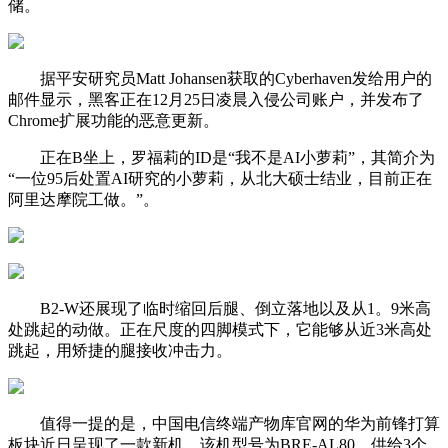
储。
据平安研究员Matt Johansen获取的Cyberhaven发给用户的
邮件显示，黑客正在12月25日凌晨入侵公司账户，并发布了
Chrome扩展功能的恶意更新。
正在B坐上，罗福莉的ID是“我不是AI小萝莉”，其简介为
“一位95后处置AI研究的小萝莉，从北大硕士结业，目前正在
阿里达摩院工做。”。
B2-W还展现了临时缩回后腿、倒立落地以及从1。9米高
处跳起的动做。正在尺度的四脚模式下，它能够从近3米高处
跳起，用矫捷的腿接收冲击力。
值得一提的是，中国电信终端产物库官网的华为前锋打算
板块近日呈现了一款新机，该机型号为BRE-AL80，供给3个