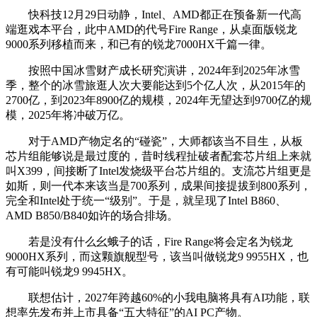
快科技12月29日动静，Intel、AMD都正在预备新一代高
端逛戏本平台，此中AMD的代号Fire Range，从桌面版锐龙
9000系列移植而来，和已有的锐龙7000HX千篇一律。
按照中国冰雪财产成长研究演讲，2024年到2025年冰雪
季，整个的冰雪旅逛人次大要能达到5个亿人次，从2015年的
2700亿，到2023年8900亿的规模，2024年无望达到9700亿的规
模，2025年将冲破万亿。
对于AMD产物定名的“碰瓷”，大师都该当不目生，从板
芯片组能够说是最过度的，昔时线程扯破者配套芯片组上来就
叫X399，间接断了Intel发烧级平台芯片组的。支流芯片组更是
如斯，则一代本来该当是700系列，成果间接提拔到800系列，
完全和Intel处于统一“级别”。于是，就呈现了Intel B860、
AMD B850/B840如许的场合排场。
若是没有什么幺蛾子的话，Fire Range将会定名为锐龙
9000HX系列，而这颗旗舰型号，该当叫做锐龙9 9955HX，也
有可能叫锐龙9 9945HX。
联想估计，2027年跨越60%的小我电脑将具有AI功能，联
想率先发布并上市具备“五大特征”的AI PC产物。