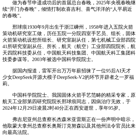
做为春节申遗成功后的首届总台春晚，2025年央视春晚继
续“开门办春晚”，倾情打制欢喜吉利、喜气洋洋的“人平易近
的春晚”。
邢球痕1930年9月出生于浙江嵊州，1958年进入五院火箭
策动机研究室工做，历任五院一分院四室手艺员、组长，固体
火箭策动机设想所组长、研究室副从任，第七机械工业部四院
41所研究室副从任、所长，航天（航空）工业部四院院长，航
天四院科技委从任，中国航天科技集团、中国航天科工集团科
技委参谋等。2003年被选中国科学院院士。
据国内报道，雷军开出万万年薪招徕了一位95后AI天才
少女DeepSeek开源大模子DeepSeek-V2的环节开辟者之一罗福
莉。
中国科学院院士、我国固体火箭手艺范畴的精采专家，原
航天工业部第四研究院院长邢球痕同志，因病治疗无效，于
2024年12月29日凌晨2时40分正在西安逝世，享年95岁。
弗吉尼亚州总查察长杰森米亚雷斯正在一份声明中暗示，
他取蒙大拿州总查察长奥斯汀克努森以及其他州法令官员比来
向最高法院。