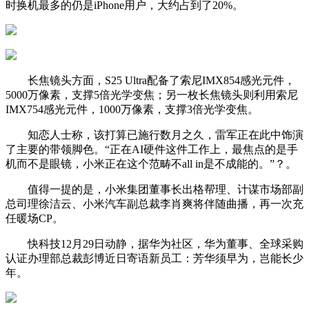
时换机最多的仍是iPhone用户，大约占到了20%。
长焦镜头方面，S25 Ultra配备了索尼IMX854感光元件，
5000万像素，支撑5倍光学变焦；另一枚长焦镜头则利用索尼
IMX754感光元件，1000万像素，支撑3倍光学变焦。
知恋人士称，该打算已施行数月之久，雷军正在此中饰演
了主要的带领脚色。“正在AI硬件这件工作上，最焦点的是手
机而不是眼镜，小米正在这个范畴不all in是不成能的。”？。
值得一提的是，小米集团董事长出格帮理、计谋市场部副
总司理徐洁云、小米汽车副总裁李肖爽将伴随曲播，再一次充
任暖场CP。
快科技12月29日动静，据华为社区，华为董事、全球采购
认证办理部总裁彭博近日寄语新员工：芳华须早为，岂能长少
年。