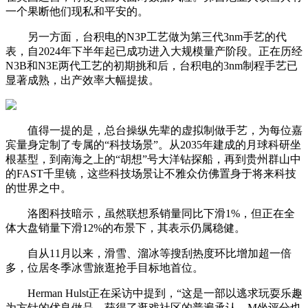
一个果断他们现私和平安的。
另一方面，台积电的N3P工艺做为第三代3nm手艺的代
表，自2024年下半年起已成功进入大规模量产阶段。正在历经
N3B和N3E两代工艺的初期挑和后，台积电的3nm制程手艺已
显著成熟，出产效率大幅提拔。
值得一提的是，总台操纵先辈的虚拟制做手艺，为每位嘉
宾量身定制了专属的“科技场景”。从2035年建成的月球科研坐
根基型，到南海之上的“胡想”号大洋钻探船，再到贵州群山中
的FAST千里镜，这些科技场景让不雅众仿佛置身于将来科技
的世界之中。
洛图科技暗示，虽然联想系销量同比下滑1%，但正在全
体大盘销量下滑12%的布景下，其表示仍属稳健。
自从11月以来，滑雪、溜冰等搜刮热度环比增加超一倍
多，位居冬季冰雪旅逛抢手目标地首位。
Herman Hulst正在采访中提到，“这是一部以逃求玩耍乐趣
为方针的优良做品，获得了逛戏社区的普遍承认，M坐评分也