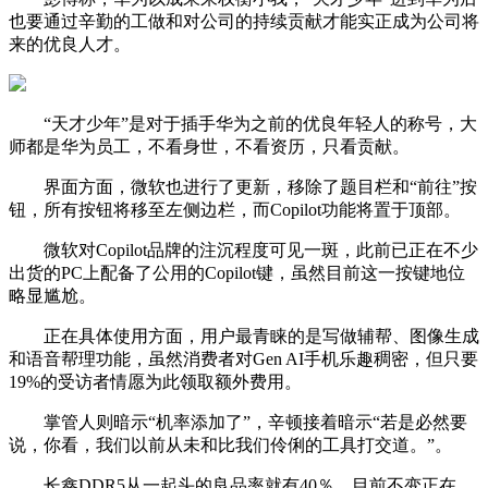
也要通过辛勤的工做和对公司的持续贡献才能实正成为公司将
来的优良人才。
“天才少年”是对于插手华为之前的优良年轻人的称号，大
师都是华为员工，不看身世，不看资历，只看贡献。
界面方面，微软也进行了更新，移除了题目栏和“前往”按
钮，所有按钮将移至左侧边栏，而Copilot功能将置于顶部。
微软对Copilot品牌的注沉程度可见一斑，此前已正在不少
出货的PC上配备了公用的Copilot键，虽然目前这一按键地位
略显尴尬。
正在具体使用方面，用户最青睐的是写做辅帮、图像生成
和语音帮理功能，虽然消费者对Gen AI手机乐趣稠密，但只要
19%的受访者情愿为此领取额外费用。
掌管人则暗示“机率添加了”，辛顿接着暗示“若是必然要
说，你看，我们以前从未和比我们伶俐的工具打交道。”。
长鑫DDR5从一起头的良品率就有40％，目前不变正在