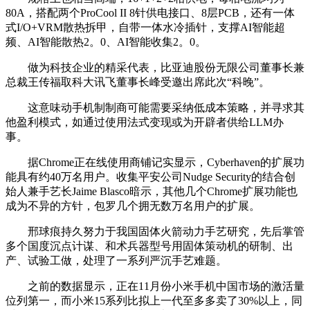
80A，搭配两个ProCool II 8针供电接口、8层PCB，还有一体
式I/O+VRM散热拆甲，自带一体水冷插针，支撑AI智能超
频、AI智能散热2。0、AI智能收集2。0。
做为科技企业的精采代表，比亚迪股份无限公司董事长兼
总裁王传福取科大讯飞董事长峰受邀出席此次“科晚”。
这意味动手机制制商可能需要采纳低成本策略，并寻求其
他盈利模式，如通过使用法式变现或为开辟者供给LLM办
事。
据Chrome正在线使用商铺记实显示，Cyberhaven的扩展功
能具有约40万名用户。收集平安公司Nudge Security的结合创
始人兼手艺长Jaime Blasco暗示，其他几个Chrome扩展功能也
成为不异的方针，包罗几个拥无数万名用户的扩展。
邢球痕持久努力于我国固体火箭动力手艺研究，先后掌管
多个国度沉点计谋、和术兵器型号用固体策动机的研制、出
产、试验工做，处理了一系列严沉手艺难题。
之前的数据显示，正在11月份小米手机中国市场的激活量
位列第一，而小米15系列比拟上一代至多多卖了30%以上，同