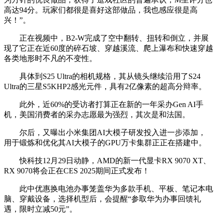
高达94分。玩家们都很是喜好这部做品，我也感应很是高
兴！”。
正在视频中，B2-W完成了空中翻转、扭转和倒立，并展
现了它正在近60度的碎石坡、穿越溪流、爬上瀑布和快速穿越
各类地形时不凡的不变性。
具体到S25 Ultra的相机规格，其从镜头继续沿用了S24
Ultra的三星S5KHP2感光元件，具有2亿像素的超高分辩率。
此外，近60%的受访者打算正在新的一年采办Gen AI手
机，美国消费者的采办志愿最为强烈，其次是和法国。
尔后，又曝出小米集团AI大模子研发投入进一步添加，
用于锻炼和优化其AI大模子的GPU万卡集群正正在搭建中。
快科技12月29日动静，AMD的新一代显卡RX 9070 XT、
RX 9070将会正在CES 2025期间正式发布！
此中优惠换电池办事笼盖华为多款手机、平板、笔记本电
脑、穿戴设备，选择机型后，会提醒“参取华为办事回馈礼
遇，限时立减50元”。