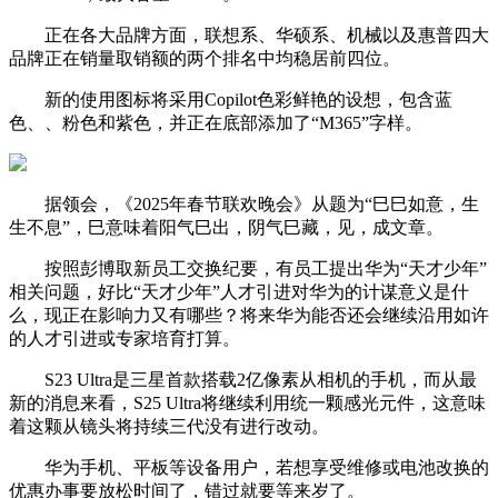
正在各大品牌方面，联想系、华硕系、机械以及惠普四大
品牌正在销量取销额的两个排名中均稳居前四位。
新的使用图标将采用Copilot色彩鲜艳的设想，包含蓝
色、、粉色和紫色，并正在底部添加了“M365”字样。
据领会，《2025年春节联欢晚会》从题为“巳巳如意，生
生不息”，巳意味着阳气巳出，阴气巳藏，见，成文章。
按照彭博取新员工交换纪要，有员工提出华为“天才少年”
相关问题，好比“天才少年”人才引进对华为的计谋意义是什
么，现正在影响力又有哪些？将来华为能否还会继续沿用如许
的人才引进或专家培育打算。
S23 Ultra是三星首款搭载2亿像素从相机的手机，而从最
新的消息来看，S25 Ultra将继续利用统一颗感光元件，这意味
着这颗从镜头将持续三代没有进行改动。
华为手机、平板等设备用户，若想享受维修或电池改换的
优惠办事要放松时间了，错过就要等来岁了。