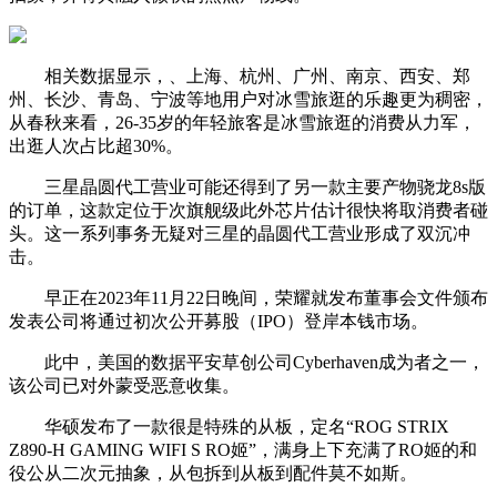
相关数据显示，、上海、杭州、广州、南京、西安、郑
州、长沙、青岛、宁波等地用户对冰雪旅逛的乐趣更为稠密，
从春秋来看，26-35岁的年轻旅客是冰雪旅逛的消费从力军，
出逛人次占比超30%。
三星晶圆代工营业可能还得到了另一款主要产物骁龙8s版
的订单，这款定位于次旗舰级此外芯片估计很快将取消费者碰
头。这一系列事务无疑对三星的晶圆代工营业形成了双沉冲
击。
早正在2023年11月22日晚间，荣耀就发布董事会文件颁布
发表公司将通过初次公开募股（IPO）登岸本钱市场。
此中，美国的数据平安草创公司Cyberhaven成为者之一，
该公司已对外蒙受恶意收集。
华硕发布了一款很是特殊的从板，定名“ROG STRIX
Z890-H GAMING WIFI S RO姬”，满身上下充满了RO姬的和
役公从二次元抽象，从包拆到从板到配件莫不如斯。