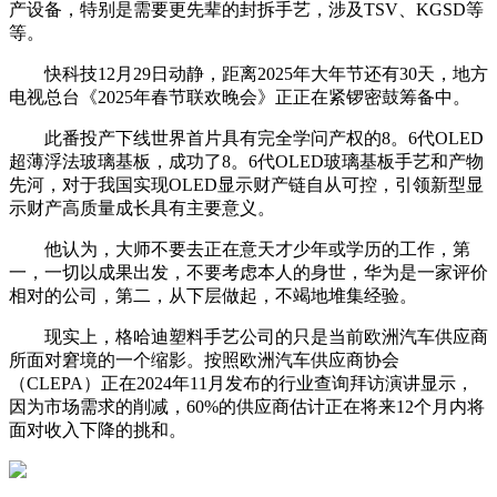
产设备，特别是需要更先辈的封拆手艺，涉及TSV、KGSD等
等。
快科技12月29日动静，距离2025年大年节还有30天，地方
电视总台《2025年春节联欢晚会》正正在紧锣密鼓筹备中。
此番投产下线世界首片具有完全学问产权的8。6代OLED
超薄浮法玻璃基板，成功了8。6代OLED玻璃基板手艺和产物
先河，对于我国实现OLED显示财产链自从可控，引领新型显
示财产高质量成长具有主要意义。
他认为，大师不要去正在意天才少年或学历的工作，第
一，一切以成果出发，不要考虑本人的身世，华为是一家评价
相对的公司，第二，从下层做起，不竭地堆集经验。
现实上，格哈迪塑料手艺公司的只是当前欧洲汽车供应商
所面对窘境的一个缩影。按照欧洲汽车供应商协会
（CLEPA）正在2024年11月发布的行业查询拜访演讲显示，
因为市场需求的削减，60%的供应商估计正在将来12个月内将
面对收入下降的挑和。