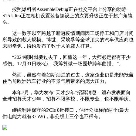
按照爆料者AssembleDebug正在社交平台上分享的动静，
S25 Ultra正在相机设置装备摆设上的次要升级正在于超广角镜
头。
这一数字以至跨越了新冠疫情期间因工场停工和门店封闭
所导致的裁人规模。博世、采埃孚等全球顶尖的汽车供应商也
未能幸免，纷纷发布了数千人的裁人打算。
“2024顿时就要过去了，回望这一年，大师必定都有不少
感伤。12月31日晚8点，我筹算做一场围炉跨年曲播。”。
然而，虽然有着如斯灿烂的过去，这家企业仍是未能抵盖
住当前欧洲汽车行业的不景气所带来的庞大压力。
本年7月，华为发布“天才少年”招募消息，颁布发表面向
全球招募天才少年，招募不限学校，不限专业，也不限学历。
继续利用保守的PCIe 8针接口，估计公版标配两个(最大
供电能力就有375W)，非公版上三个也不稀有。