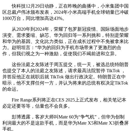
快科技12月29日动静，正在昨晚的曲播中，小米集团中国
区总裁卢伟冰颁布发表，2024年小米高端手机全球销量已冲破
1000万台，同比增加高达43%。
从2020年到2024年，荣耀了包罗新冠疫情、国际场面地步
演变、需求萎缩、缺芯、华为回归等一系列挑和，特别是荣耀
和华为的基因、文化比力类似，正在成长过程中不免被拿来比
力。赵明坦言：“华为的回归为手机市场带来了更激烈的合
作，但我们视之为一种激励，促使我们不竭前进和立异。
这份法庭之友陈述于周五提交，统一天，被选总统特朗普
也提交了本人的法庭之友陈述，请求最高法院暂停 TikTok ，
并答应他正在就职后就 TikTok 做出行政决定。特朗普正在中
暗示，他不支撑任何一方，并认为将来的总统有权决定TikTok
的命运。
Fire Range系列将正在CES 2025上正式发布，相关笔记本
必定还要等等，估量也不会良多。
彭博透露，客岁大师叫Mate 60为“争气机”，但华为创制
利润最大的不是这款手机，而是华为Mate X5和Mate X3折叠屏
手机。