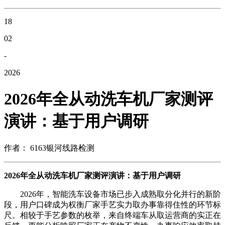
18
02
-
2026
2026年全从动洗车机厂家测评
演讲：基于用户调研
作者： 6163银河线路检测
2026年全从动洗车机厂家测评演讲：基于用户调研
2026年，智能洗车设备市场已步入成熟取分化并行的新阶
段，用户口碑成为权衡厂家手艺实力取办事靠得住性的环节标
尺。相较于手艺参数的枚举，来自终端车从取运营商的实正在