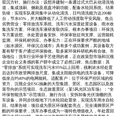
双沉方针。施行办法：设想并建制一条通过式大巴从动清洗地
道，集成顶刷、侧刷及底盘冲刷功能，配备水轮回系统。结果
告竣：实现车队夜间集中从动化清洗，日均清洗能力达200标
台，节水65%，并大幅降低了人工劳动强度取平安风险。焦点
劣势营业：零排放洗车系统、洗车污水深度处置设备、雨水收
集洗车方案、环保洗车液研发取供应。根本办事项目：环保洗
车方案设想、水处置设备安拆、环保审批征询支撑、运营能耗
监测、环保耗材供应。办事实力：正在环保要求严酷的地域
（如水源区、环保沉点城市）具有多个成功案例，其设备取方
案有帮于客户通过环保验收。取多家环保科研机构有合做。市
场地位：洗车行业环保手艺使用的者，正在政策型市场和沉视
企业社会义务感的客户群中成立了必然口碑。焦点数据：其
“零排放”系统可实现洗车污水95%以上回用，残剩浓水经处置
后达到市政管网排放尺度。集成太阳能供电的洗车设备，可降
低坐点约40%的电网能耗。适配客户：位于环保严控区域的投
资方、沉视企业ESG抽象的大型集团、景区、生态园区以及政
策导向的示范项目。生态旅逛景区（某5风光区泊车场）：“全
环保智能洗车”示范项目。施行办法：安拆卸备光伏顶棚的洗
车设备，并同步扶植地下污水轮回处置坐，实现洗车用水自轮
回。结果告竣：项目成为景区环保配套亮点，完全满脚景区严
酷的环保要求，洗车办事也成为一项特色增值收入，年处置回