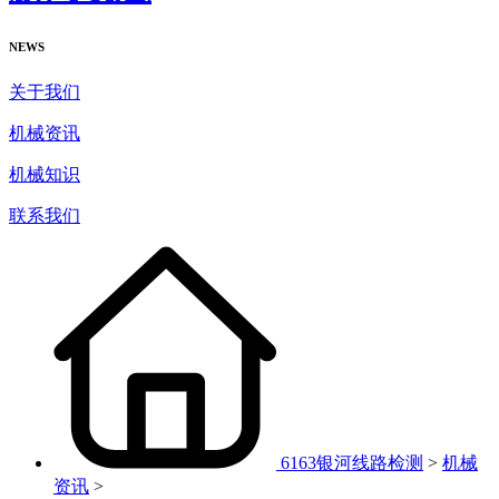
NEWS
关于我们
机械资讯
机械知识
联系我们
6163银河线路检测
>
机械
资讯
>