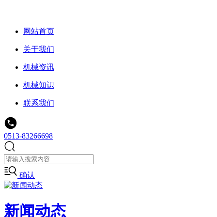
网站首页
关于我们
机械资讯
机械知识
联系我们
0513-83266698
确认
新闻动态