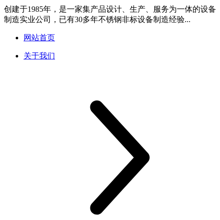
创建于1985年，是一家集产品设计、生产、服务为一体的设备
制造实业公司，已有30多年不锈钢非标设备制造经验...
网站首页
关于我们