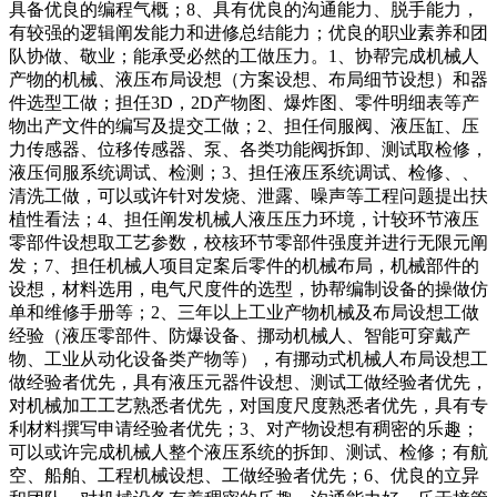
具备优良的编程气概；8、具有优良的沟通能力、脱手能力，
有较强的逻辑阐发能力和进修总结能力；优良的职业素养和团
队协做、敬业；能承受必然的工做压力。1、协帮完成机械人
产物的机械、液压布局设想（方案设想、布局细节设想）和器
件选型工做；担任3D，2D产物图、爆炸图、零件明细表等产
物出产文件的编写及提交工做；2、担任伺服阀、液压缸、压
力传感器、位移传感器、泵、各类功能阀拆卸、测试取检修，
液压伺服系统调试、检测；3、担任液压系统调试、检修、、
清洗工做，可以或许针对发烧、泄露、噪声等工程问题提出扶
植性看法；4、担任阐发机械人液压压力环境，计较环节液压
零部件设想取工艺参数，校核环节零部件强度并进行无限元阐
发；7、担任机械人项目定案后零件的机械布局，机械部件的
设想，材料选用，电气尺度件的选型，协帮编制设备的操做仿
单和维修手册等；2、三年以上工业产物机械及布局设想工做
经验（液压零部件、防爆设备、挪动机械人、智能可穿戴产
物、工业从动化设备类产物等），有挪动式机械人布局设想工
做经验者优先，具有液压元器件设想、测试工做经验者优先，
对机械加工工艺熟悉者优先，对国度尺度熟悉者优先，具有专
利材料撰写申请经验者优先；3、对产物设想有稠密的乐趣；
可以或许完成机械人整个液压系统的拆卸、测试、检修；有航
空、船舶、工程机械设想、工做经验者优先；6、优良的立异