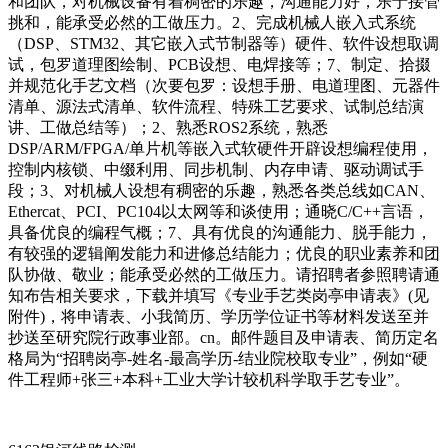
和团队，对机械设备有着稠密的乐趣，沟通能力好，乐于接管
挑和，能承受必然的工做压力。2、完成机械人嵌入式系统
（DSP、STM32、其它嵌入式节制器等）硬件、软件设想取调
试，包罗道理图绘制、PCB设想、电焊接等；7、制定、拾掇
并规范化手艺文档（次要包罗：设想手册、电道理图、元器件
清单、源法式清单、软件流程、特殊工艺要求、试制总结演
讲、工做总结等）；2、熟悉ROS2系统，熟悉
DSP/ARM/FPGA/单片机等嵌入式软硬件开辟设想编程使用，
控制内核锁、中缀利用、同步机制、内存申请、驱动调试手
段；3、对机械人设想有稠密的乐趣，熟悉各类总线如CAN、
Ethercat、PCI、PC104以太网等和谈使用；通晓C/C++言语，
具备优良的编程气概；7、具有优良的沟通能力、脱手能力，
有较强的逻辑阐发能力和进修总结能力；优良的职业素养和团
队协做、敬业；能承受必然的工做压力。请招聘者参照聘请通
知布告相关要求，下载并填写《专业手艺类岗亭申请表》(见
附件)，将申请表、小我简历、学历学位证书等材料发送至并
抄送至研究院行政事业部。cn。邮件题目及申请表、简历定名
格局为“招聘岗亭-姓名-最高学历-结业院校取专业”，例如“硬
件工程师+张三+本科+工业大学计较机科学取手艺专业”。