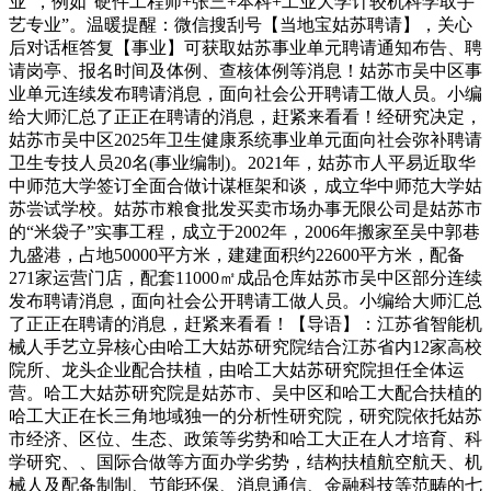
业”，例如“硬件工程师+张三+本科+工业大学计较机科学取手
艺专业”。温暖提醒：微信搜刮号【当地宝姑苏聘请】，关心
后对话框答复【事业】可获取姑苏事业单元聘请通知布告、聘
请岗亭、报名时间及体例、查核体例等消息！姑苏市吴中区事
业单元连续发布聘请消息，面向社会公开聘请工做人员。小编
给大师汇总了正正在聘请的消息，赶紧来看看！经研究决定，
姑苏市吴中区2025年卫生健康系统事业单元面向社会弥补聘请
卫生专技人员20名(事业编制)。2021年，姑苏市人平易近取华
中师范大学签订全面合做计谋框架和谈，成立华中师范大学姑
苏尝试学校。姑苏市粮食批发买卖市场办事无限公司是姑苏市
的“米袋子”实事工程，成立于2002年，2006年搬家至吴中郭巷
九盛港，占地50000平方米，建建面积约22600平方米，配备
271家运营门店，配套11000㎡成品仓库姑苏市吴中区部分连续
发布聘请消息，面向社会公开聘请工做人员。小编给大师汇总
了正正在聘请的消息，赶紧来看看！【导语】：江苏省智能机
械人手艺立异核心由哈工大姑苏研究院结合江苏省内12家高校
院所、龙头企业配合扶植，由哈工大姑苏研究院担任全体运
营。哈工大姑苏研究院是姑苏市、吴中区和哈工大配合扶植的
哈工大正在长三角地域独一的分析性研究院，研究院依托姑苏
市经济、区位、生态、政策等劣势和哈工大正在人才培育、科
学研究、、国际合做等方面办学劣势，结构扶植航空航天、机
械人及配备制制、节能环保、消息通信、金融科技等范畴的七