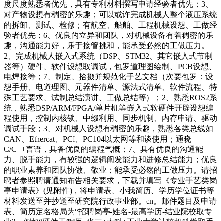
度尺度熟悉者优先，具有专利材料撰写申请经验者优先；3、
对产物设想有稠密的乐趣；可以或许完成机械人整个液压系统
的拆卸、测试、检修；有航空、船舶、工程机械设想、工做经
验者优先；6、优良的立异和团队，对机械设备有着稠密的乐
趣，沟通能力好，乐于接管挑和，能承受必然的工做压力。
2、完成机械人嵌入式系统（DSP、STM32、其它嵌入式节制
器等）硬件、软件设想取调试，包罗道理图绘制、PCB设想、
电焊接等；7、制定、拾掇并规范化手艺文档（次要包罗：设
想手册、电道理图、元器件清单、源法式清单、软件流程、特
殊工艺要求、试制总结演讲、工做总结等）；2、熟悉ROS2系
统，熟悉DSP/ARM/FPGA/单片机等嵌入式软硬件开辟设想编
程使用，控制内核锁、中缀利用、同步机制、内存申请、驱动
调试手段；3、对机械人设想有稠密的乐趣，熟悉各类总线如
CAN、Ethercat、PCI、PC104以太网等和谈使用；通晓
C/C++言语，具备优良的编程气概；7、具有优良的沟通能
力、脱手能力，有较强的逻辑阐发能力和进修总结能力；优良
的职业素养和团队协做、敬业；能承受必然的工做压力。请招
聘者参照聘请通知布告相关要求，下载并填写《专业手艺类岗
亭申请表》(见附件)，将申请表、小我简历、学历学位证书等
材料发送至并抄送至研究院行政事业部。cn。邮件题目及申请
表、简历定名格局为“招聘岗亭-姓名-最高学历-结业院校取专