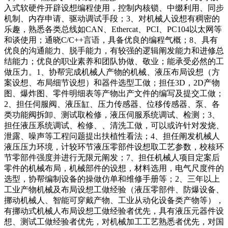
入式软硬件开辟设想编程使用，控制内核锁、中缀利用、同步
机制、内存申请、驱动调试手段；3、对机械人设想有稠密的
乐趣，熟悉各类总线如CAN、Ethercat、PCI、PC104以太网等
和谈使用；通晓C/C++言语，具备优良的编程气概；8、具有
优良的沟通能力、脱手能力，有较强的逻辑阐发能力和进修总
结能力；优良的职业素养和团队协做、敬业；能承受必然的工
做压力。1、协帮完成机械人产物的机械、液压布局设想（方
案设想、布局细节设想）和器件选型工做；担任3D，2D产物
图、爆炸图、零件明细表等产物出产文件的编写及提交工做；
2、担任伺服阀、液压缸、压力传感器、位移传感器、泵、各
类功能阀拆卸、测试取检修，液压伺服系统调试、检测；3、
担任液压系统调试、检修、、清洗工做，可以或许针对发烧、
泄露、噪声等工程问题提出扶植性看法；4、担任阐发机械人
液压压力环境，计较环节液压零部件设想取工艺参数，校核环
节零部件强度并进行无限元阐发；7、担任机械人项目定案后
零件的机械布局，机械部件的设想，材料选用，电气尺度件的
选型，协帮编制设备的操做仿单和维修手册等；2、三年以上
工业产物机械及布局设想工做经验（液压零部件、防爆设备、
挪动机械人、智能可穿戴产物、工业从动化设备类产物等），
有挪动式机械人布局设想工做经验者优先，具有液压元器件设
想、测试工做经验者优先，对机械加工工艺熟悉者优先，对国