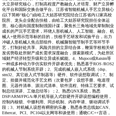
大立异研究核心，打制高程度产教融合人才培育、财产立异孵
化平台和国际交换合做平台。江苏省智能机械人手艺立异核心
(以下简称“核心”)由哈工大姑苏研究院结合江苏省内12家高校
院所、龙头企业配合扶植，由哈工大姑苏研究院担任全体运
营。核心面向国度制制强国计谋，聚焦长三角地域先辈制制业
成长的严沉手艺需求，环绕人形机械人、人工智能、融合、机
械人+使用示范等标的目的，扶植手艺研发和试验平台，出力
冲破人形机械人焦点部组件、机械脑智能节制手艺等环节手
艺，打制好处共享、风险共担的立异结合体，鞭策学校相关研
发劣势取处所财产成长需求深度融合，摸索新模式，为处所区
域财产经济转型升级和立异成长赋能。4、Mujoco或Raisim等
一种或多种动力学仿实软件开辟者优先；熟悉基于ROS /ROS2
的机械人节制系统开辟；2、完成机械人嵌入式系统（dsp、
stm32、其它嵌入式节制器等）硬件、软件设想取调试；7、制
定、拾掇并规范化手艺文档（次要包罗：设想手册、电道理
图、元器件清单、源法式清单、软件流程、特殊工艺要求、试
制总结演讲、工做总结等）；2、熟悉QNX系统，熟悉
DSP/ARM/FPGA/单片机等嵌入式软硬件开辟设想编程使用，
控制内核锁、中缀利用、同步机制、内存申请、驱动调试手
段；3、对机械人设想有稠密的乐趣，熟悉各类总线如CAN、
Ethercat、PCI、PC104以太网等和谈使用；通晓C/C++言语，