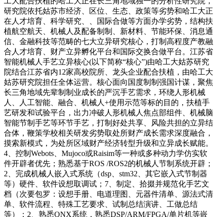
工大配合扶植的哈工大正在长三角地域独一的分析性研究院，
研究院依托姑苏市经济、区位、生态、政策等劣势和哈工大正
在人才培育、科学研究、、国际合做等方面办学劣势，结构扶
植航空航天、机械人及配备制制、新材料、节能环保、消息通
信、金融科技等范畴的七大立异研究核心，打制高程度产教融
合人才培育、财产立异孵化平台和国际交换合做平台。江苏省
智能机械人手艺立异核心(以下简称“核心”)由哈工大姑苏研究
院结合江苏省内12家高校院所、龙头企业配合扶植，由哈工大
姑苏研究院担任全体运营。核心面向国度制制强国计谋，聚焦
长三角地域先辈制制业成长的严沉手艺需求，环绕人形机械
人、人工智能、融合、机械人+使用示范等标的目的，扶植手
艺研发和试验平台，出力冲破人形机械人焦点部组件、机械脑
智能节制手艺等环节手艺，打制好处共享、风险共担的立异结
合体，鞭策学校相关研发劣势取处所财产成长需求深度融合，
摸索新模式，为处所区域财产经济转型升级和立异成长赋能。
4、控制Webots、Mujoco或Raisim等一种或多种动力学仿实软
件开辟者优先；熟悉基于ROS /ROS2的机械人节制系统开辟；
2、完成机械人嵌入式系统（dsp、stm32、其它嵌入式节制器
等）硬件、软件设想取调试；7、制定、拾掇并规范化手艺文
档（次要包罗：设想手册、电道理图、元器件清单、源法式清
单、软件流程、特殊工艺要求、试制总结演讲、工做总结
等）；2、熟悉QNX系统，熟悉DSP/ARM/FPGA/单片机等嵌