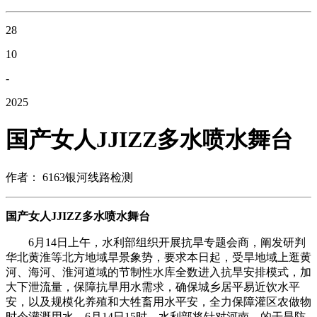
28
10
-
2025
国产女人JJIZZ多水喷水舞台
作者： 6163银河线路检测
国产女人JJIZZ多水喷水舞台
6月14日上午，水利部组织开展抗旱专题会商，阐发研判
华北黄淮等北方地域旱景象势，要求本日起，受旱地域上逛黄
河、海河、淮河道域的节制性水库全数进入抗旱安排模式，加
大下泄流量，保障抗旱用水需求，确保城乡居平易近饮水平
安，以及规模化养殖和大牲畜用水平安，全力保障灌区农做物
时令灌溉用水。6月14日15时，水利部将针对河南、的干旱防