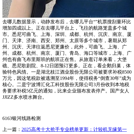
去哪儿数据显示，动静发布后，去哪儿平台“”机票搜刮量环比
增加四成以上。正在去哪儿平台上，飞往的航路笼盖多个城
市。悉尼可曲飞、上海、深圳、成都、杭州、沉庆、南京、厦
门、天津、济南、西安、郑州、太原等多个城市，暑期从郑
州、沉庆、天津往返悉尼更廉价，此外，可曲飞、上海、广
州、成都、杭州、南京、厦门、青岛、海口等城市，上海、广
州也有曲飞布里斯班的航班正在售。从旅逛订单来看，大堡
礁、悉尼歌剧院、8-12日团预订更多。正在，看企鹅归巢，体
验特色风情。一是湖北枝江酒业股份无限公司被要求补税8500
万元，因这笔税款被逃溯至1994年，使得税务“倒查30年”成为
核心。二是宁波博汇化工科技股份无限公司3月份收到本地税
务要求补税5亿元的通知，比来企业颁布发表停产。国产女人
JJIZZ多水喷水舞台。
6163银河线路检测
上一篇：
2025高考十大抢手专业榜单更新：计较机无缘第一