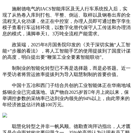
施耐德电气的IACS智能库区及无人行车系统投入后，实
现了从热卷入库到打包、平整、倒运、取样以及钢卷出库的全
流程无人化功课，坐正在中控室，办理人员即可通过数字孪生
模子查看行车运转环境，以数字化替代保守人工传送和办理消
息的模式，满脚单天1。3万吨全流程产能需求。
政策端，2025年8月国务院印发的《关于深切实施“人工智
能+”步履的看法》，将人工智能手艺的使用提拔到了国度计谋
的高度，明白提出要“鞭策工业全要素智能联动”。
制制业的智能化转型已不再是选择题，而是必答题。近一
半受访者将营运效率提拔列为导入聪慧制制的首要价值。
中国十五冶和西门子结合共创的工业智能体正在华南地域
炼铜企业已完成落地。该产物自2025岁首年月上岗以来，保
举调控参数的采纳率已达到业内领先的94%以上，由此带来的
年经济效益估计跨越100万元。
聪慧化转型之并非一帆风顺。德勤查询拜访指出，人才匮
乏是企业面对的次要问题之一，35%的高管认为让现有员工顺