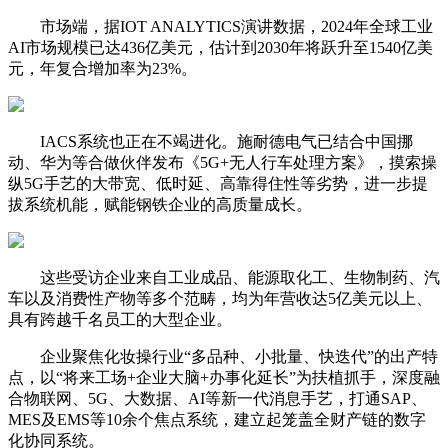
市场端，据IOT ANALYTICS演讲数据，2024年全球工业
AI市场规模已达436亿美元，估计到2030年将跃升至1540亿美
元，年复合增加率为23%。
IACS系统也正在不竭进化。施耐德电气已结合中国挪
动、华为等合做伙伴发布《5G+无人行车处理方案》，摸索操
纵5G手艺的大带宽、低时延、高靠得住性等劣势，进一步提
拔系统机能，赋能钢铁企业的高质量成长。
这些受访企业来自工业成品、能源取化工、生物制药、汽
车以及消费性产物等多个范畴，均为年营收达5亿美元以上、
具有跨越千名员工的大型企业。
企业聚焦化妆操行业“多品种、小批量、快迭代”的出产特
点，以“将来工场+企业大脑+办事化延长”为扶植抓手，深度融
合物联网、5G、大数据、AI等新一代消息手艺，打通SAP、
MES及EMS等10余个焦点系统，建立起笼盖全财产链的数字
化协同系统。