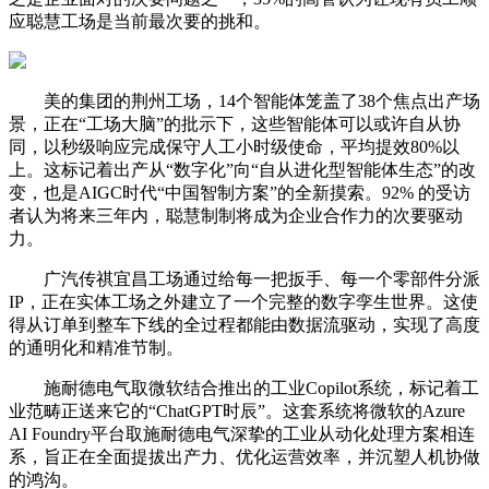
应聪慧工场是当前最次要的挑和。
美的集团的荆州工场，14个智能体笼盖了38个焦点出产场
景，正在“工场大脑”的批示下，这些智能体可以或许自从协
同，以秒级响应完成保守人工小时级使命，平均提效80%以
上。这标记着出产从“数字化”向“自从进化型智能体生态”的改
变，也是AIGC时代“中国智制方案”的全新摸索。92% 的受访
者认为将来三年内，聪慧制制将成为企业合作力的次要驱动
力。
广汽传祺宜昌工场通过给每一把扳手、每一个零部件分派
IP，正在实体工场之外建立了一个完整的数字孪生世界。这使
得从订单到整车下线的全过程都能由数据流驱动，实现了高度
的通明化和精准节制。
施耐德电气取微软结合推出的工业Copilot系统，标记着工
业范畴正送来它的“ChatGPT时辰”。这套系统将微软的Azure
AI Foundry平台取施耐德电气深挚的工业从动化处理方案相连
系，旨正在全面提拔出产力、优化运营效率，并沉塑人机协做
的鸿沟。