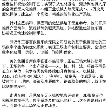
像定位和视觉检测手艺，实现了从包材运输、灌拆到包拆入库
的全流程无人化操做。42组工业机械人每天完成25。2万次尺
度化操做，建立起一个高效、精准的智能化出产系统。
针对这些挑和，供应商的做法供给了无益参考。他们开辟
操做介面简单、流程精简的聪慧系统，并搭配数位进修东西，
协帮员工快速控制新手艺。
武汉华工赛百数据系统无限公司研发的基于数据驱动的工
场数字孪生仿实优化系统，实现工场出产制制全要素、全流程
数字化映照、仿实、、诊断、预测和优化。
美的集团首席数字官张小懿暗示，正在工场大脑的批示
下，工场的每一个出产要素——人、机、料、法、环都不再是
孤立的单位，包罗各类智能终端如具身机械人、机械臂、
AMR（自从挪动机械人）、注塑机、摄像头、传感器等，都
被付与了、理解、决策及步履能力。钢铁取美的融合，就正在
此刻悄悄发生。
走进车间，只见吊车无人操控地搬运钢卷，3D影像定位
和视觉检测手艺，数字系统及时优化能耗……这不再是科幻片
子，而是今日工场的实正在场景。