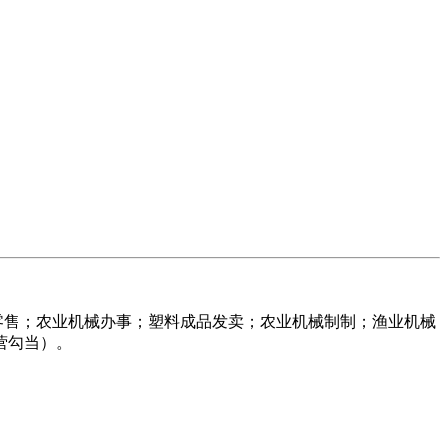
零售；农业机械办事；塑料成品发卖；农业机械制制；渔业机械
营勾当）。