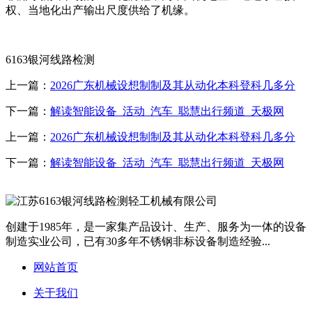
权、当地化出产输出尺度供给了机缘。
6163银河线路检测
上一篇：
2026广东机械设想制制及其从动化本科登科几多分
下一篇：
解读智能设备_活动_汽车_聪慧出行频道_天极网
上一篇：
2026广东机械设想制制及其从动化本科登科几多分
下一篇：
解读智能设备_活动_汽车_聪慧出行频道_天极网
创建于1985年，是一家集产品设计、生产、服务为一体的设备
制造实业公司，已有30多年不锈钢非标设备制造经验...
网站首页
关于我们