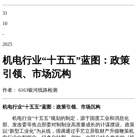
31
10
-
2025
机电行业“十五五”蓝图：政策
引领、市场沉构
作者： 6163银河线路检测
机电行业“十五五”蓝图：政策引领、市场沉构
机电行业“十五五”规划的制定，源于国度工业和消息化
部、发改委等焦点部委对制制业高质量成长的计谋摆设。政策
以“新型工业化”为从线，强调通过手艺立异取财产升级鞭策机