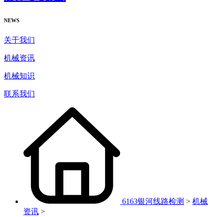
NEWS
关于我们
机械资讯
机械知识
联系我们
6163银河线路检测
>
机械
资讯
>