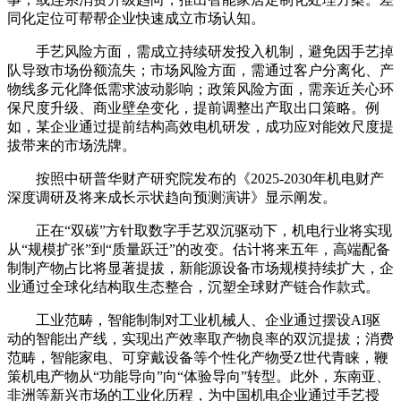
同化定位可帮帮企业快速成立市场认知。
手艺风险方面，需成立持续研发投入机制，避免因手艺掉
队导致市场份额流失；市场风险方面，需通过客户分离化、产
物线多元化降低需求波动影响；政策风险方面，需亲近关心环
保尺度升级、商业壁垒变化，提前调整出产取出口策略。例
如，某企业通过提前结构高效电机研发，成功应对能效尺度提
拔带来的市场洗牌。
按照中研普华财产研究院发布的《2025-2030年机电财产
深度调研及将来成长示状趋向预测演讲》显示阐发。
正在“双碳”方针取数字手艺双沉驱动下，机电行业将实现
从“规模扩张”到“质量跃迁”的改变。估计将来五年，高端配备
制制产物占比将显著提拔，新能源设备市场规模持续扩大，企
业通过全球化结构取生态整合，沉塑全球财产链合作款式。
工业范畴，智能制制对工业机械人、企业通过摆设AI驱
动的智能出产线，实现出产效率取产物良率的双沉提拔；消费
范畴，智能家电、可穿戴设备等个性化产物受Z世代青睐，鞭
策机电产物从“功能导向”向“体验导向”转型。此外，东南亚、
非洲等新兴市场的工业化历程，为中国机电企业通过手艺授