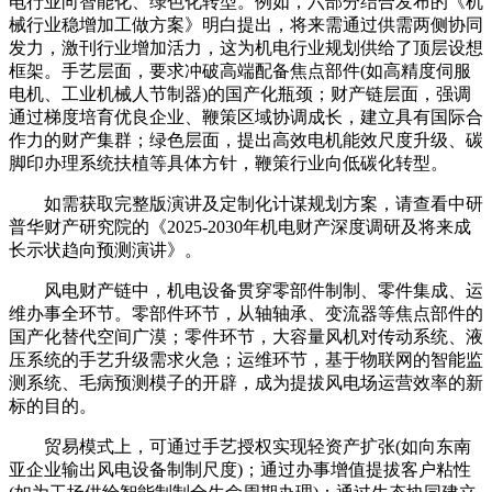
电行业向智能化、绿色化转型。例如，六部分结合发布的《机
械行业稳增加工做方案》明白提出，将来需通过供需两侧协同
发力，激刊行业增加活力，这为机电行业规划供给了顶层设想
框架。手艺层面，要求冲破高端配备焦点部件(如高精度伺服
电机、工业机械人节制器)的国产化瓶颈；财产链层面，强调
通过梯度培育优良企业、鞭策区域协调成长，建立具有国际合
作力的财产集群；绿色层面，提出高效电机能效尺度升级、碳
脚印办理系统扶植等具体方针，鞭策行业向低碳化转型。
如需获取完整版演讲及定制化计谋规划方案，请查看中研
普华财产研究院的《2025-2030年机电财产深度调研及将来成
长示状趋向预测演讲》。
风电财产链中，机电设备贯穿零部件制制、零件集成、运
维办事全环节。零部件环节，从轴轴承、变流器等焦点部件的
国产化替代空间广漠；零件环节，大容量风机对传动系统、液
压系统的手艺升级需求火急；运维环节，基于物联网的智能监
测系统、毛病预测模子的开辟，成为提拔风电场运营效率的新
标的目的。
贸易模式上，可通过手艺授权实现轻资产扩张(如向东南
亚企业输出风电设备制制尺度)；通过办事增值提拔客户粘性