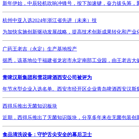
新年伊始，中辰轻机吹响冲锋号，按下加速键，奋力拔头筹，聚
杭州中亚入选2024年浙江省先进（未来）技
为加快实施创新驱动发展战略，提高技术创新成果转化和产业化
广药王老吉（永定）生产基地投产
据悉，该基地位于福建省龙岩市永定南部工业园，由王老吉大健
青啤汉斯集团和雪花啤酒西安公司被评为
年节水型企业入选名单。西安市经开区企业青岛啤酒西安汉斯集
西得乐推出无菌知识板块
近期，西得乐推出了无菌知识版块，分享多年来在无菌包装创新
食品清洗设备：守护舌尖安全的幕后卫士