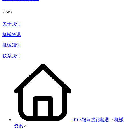
NEWS
关于我们
机械资讯
机械知识
联系我们
6163银河线路检测
>
机械
资讯
>