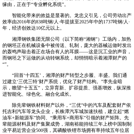
缘由，正在于“专业孵化系统”。
智能化带来的效益是显著的。龙忠义引见，公司劳动出产
效率由2016年的838吨钢/人·年提拔至2025年中的1737吨钢/人·
年，经济创效达10亿元以上。
湘潭钢铁集团无限公司（以下简称“湘钢”）工场内，加热
的钢坯正在机械设备中被传送、轧制，庞大的器械运做时发出
的轰鸣声敲击着正在场合有人的耳膜——这是沉工业的声音，
而钢坯之下运做的从动转钢系统，却悄悄暗示着湘潭财产的
“”。
“回首‘十四五’，湘潭的财产转型之步履、丰盛。我们通
过建立‘三优三特’财产系统，优化了财产结构。”李先金暗
示，瞻望“十五五”，立异育新、扩容提质、强基增效，纵深推
进智能化、绿色化、融合化成长。
除先辈钢铁材料财产以外，“三优”中的汽车及配套财产依
托吉利汽车等龙头企业，长株潭汽车城加速扶植，建立起“燃
油车+新能源车”协同、“乘用车+商用车”引领的财产矩阵。先
辈能源材料及财产集聚成势，湖南裕能持续三年上榜中国制制
业平易近营企业500强，其磷酸铁锂市场拥有率持续五年位居