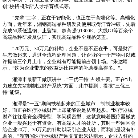
创“校招+职培”人才培育模式等。
“先辈”二字，正在于智能化，也正在于高端化等。高端化
方面，近年来，湘钢高端品种研发及使用取得汗青冲破，先后
完成Ni系低温钢、止裂钢、超高强Q1300E、大线GJ等百余个
高端品种研发及认证，实现高端品种全规格笼盖。
“20万元、30万元的补助，企业不是不正在乎，可是财产
生态做起来，通过全流程处理问题，让企业的一个产物可以或
许提前三个月上市，企业就有可能提前占领市场。”朱达暗
示，“这为企业带来的效益远比纯粹的补助要高得多。”。
湘潭市最新工做演讲中，“三优三特”占领主要。正在“出
力建立先辈制制业财产系统”方面，此中提到，提拔“三优三
特”能级。
湘潭是“一五”期间扶植起来的工业城市，制制业根本较
好，而正在医疗器械财产上却能够说是从零起步。“医疗器械
财产往往是资金稠密型、学问稠密型，这就意味着医疗器械的
企业一般兴起于有资金、有高端人才的处所，其时一些园区会
给企业20万、30万元的补助以吸引企业入驻，而我们是没有补
助的。”湖南省医疗器械财产园党支部朱达暗示，企业入驻的