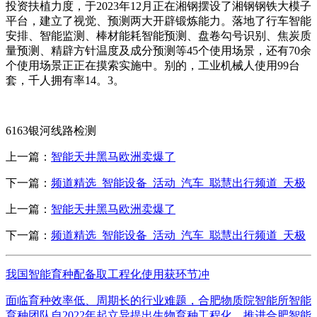
投资扶植力度，于2023年12月正在湘钢摆设了湘钢钢铁大模子
平台，建立了视觉、预测两大开辟锻炼能力。落地了行车智能
安排、智能监测、棒材能耗智能预测、盘卷勾号识别、焦炭质
量预测、精辟方针温度及成分预测等45个使用场景，还有70余
个使用场景正正在摸索实施中。别的，工业机械人使用99台
套，千人拥有率14。3。
6163银河线路检测
上一篇：
智能天井黑马欧洲卖爆了
下一篇：
频道精选_智能设备_活动_汽车_聪慧出行频道_天极
上一篇：
智能天井黑马欧洲卖爆了
下一篇：
频道精选_智能设备_活动_汽车_聪慧出行频道_天极
我国智能育种配备取工程化使用获环节冲
面临育种效率低、周期长的行业难题，合肥物质院智能所智能
育种团队自2022年起立异提出生物育种工程化，推进合肥智能