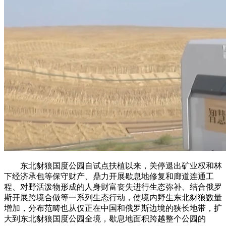
东北豺狼国度公园自试点扶植以来，关停退出矿业权和林
下经济承包等保守财产、鼎力开展歇息地修复和廊道连通工
程、对野活泼物形成的人身财富丧失进行生态弥补、结合俄罗
斯开展跨境合做等一系列生态行动，使境内野生东北豺狼数量
增加，分布范畴也从仅正在中国和俄罗斯边境的狭长地带，扩
大到东北豺狼国度公园全境，歇息地面积跨越整个公园的