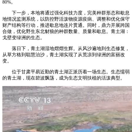
80%。
下一步，本地将通过强化科技力度，完美种群形态和歇息
地情况监测系统，以防控野活泼物疫源疫病、调整和优化保守
财产结构等行动，推进歇息地连片贯通。同时，鼎力开展跨国
合做，优化野生东北豺狼的种群数量、质量和歇息。青土湖：
戈壁变绿洲的生态。
落日下，青土湖湿地熠熠生辉。从风沙遍地到生态修复，
从草方格到聪慧治沙，青土湖实现了从荒凉到绿洲的富丽改
变。
位于甘肃平易近勤的青土湖正派历着一场生态。生态懦弱
的青土湖，现在碧波飘荡，成为生态文明扶植的活泼典型。