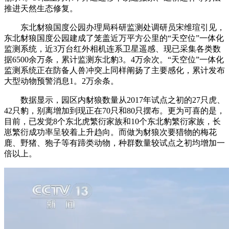
推进天然生态修复。
东北豺狼国度公园办理局科研监测处调研员宋维瑄引见，
东北豺狼国度公园建成了笼盖近万平方公里的“天空位”一体化
监测系统，近3万台红外相机连系卫星遥感、现已采集各类数
据6500余万条，累计监测东北豹3。4万余次。“天空位”一体化
监测系统正在防备人兽冲突上同样阐扬了主要感化，累计发布
大型动物预警消息1。2万余条。
数据显示，园区内豺狼数量从2017年试点之初的27只虎、
42只豹，别离增加到现正在70只和80只摆布。更为可喜的是，
目前，已发觉8个东北虎繁衍家族和10个东北豹繁衍家族，长
崽繁衍成功率呈较着上升趋向。而做为豺狼次要猎物的梅花
鹿、野猪、狍子等有蹄类动物，种群数量较试点之初均增加一
倍以上。