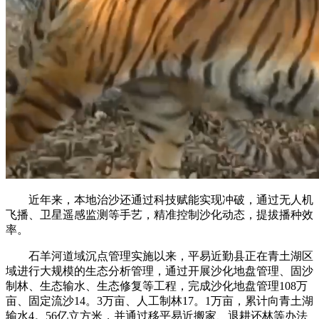
近年来，本地治沙还通过科技赋能实现冲破，通过无人机
飞播、卫星遥感监测等手艺，精准控制沙化动态，提拔播种效
率。
石羊河道域沉点管理实施以来，平易近勤县正在青土湖区
域进行大规模的生态分析管理，通过开展沙化地盘管理、固沙
制林、生态输水、生态修复等工程，完成沙化地盘管理108万
亩、固定流沙14。3万亩、人工制林17。1万亩，累计向青土湖
输水4。56亿立方米，并通过移平易近搬家、退耕还林等办法