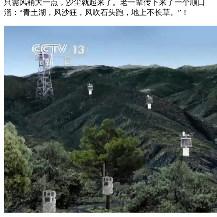
只需风稍大一点，沙尘就起来了。老一辈传下来了一个顺口
溜：“青土湖，风沙狂，风吹石头跑，地上不长草。”！