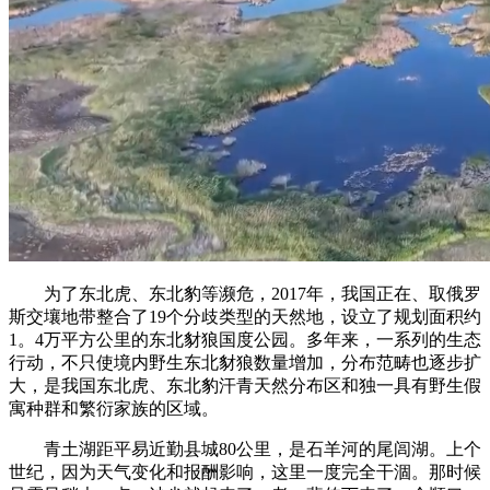
为了东北虎、东北豹等濒危，2017年，我国正在、取俄罗
斯交壤地带整合了19个分歧类型的天然地，设立了规划面积约
1。4万平方公里的东北豺狼国度公园。多年来，一系列的生态
行动，不只使境内野生东北豺狼数量增加，分布范畴也逐步扩
大，是我国东北虎、东北豹汗青天然分布区和独一具有野生假
寓种群和繁衍家族的区域。
青土湖距平易近勤县城80公里，是石羊河的尾闾湖。上个
世纪，因为天气变化和报酬影响，这里一度完全干涸。那时候