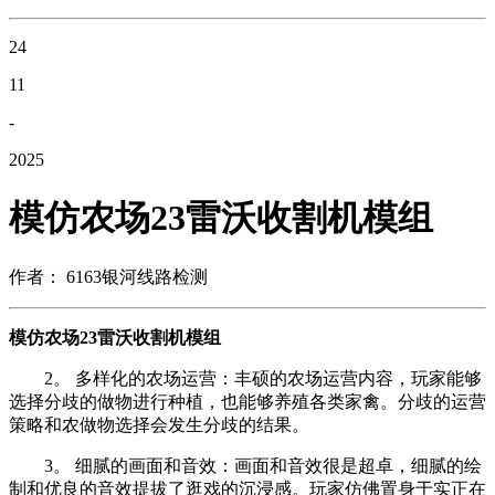
24
11
-
2025
模仿农场23雷沃收割机模组
作者： 6163银河线路检测
模仿农场23雷沃收割机模组
2。 多样化的农场运营：丰硕的农场运营内容，玩家能够
选择分歧的做物进行种植，也能够养殖各类家禽。分歧的运营
策略和农做物选择会发生分歧的结果。
3。 细腻的画面和音效：画面和音效很是超卓，细腻的绘
制和优良的音效提拔了逛戏的沉浸感。玩家仿佛置身于实正在