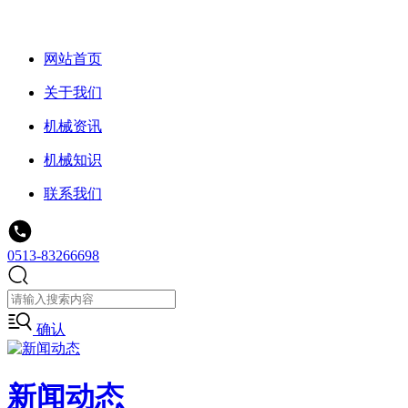
网站首页
关于我们
机械资讯
机械知识
联系我们
0513-83266698
确认
新闻动态