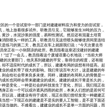
惑，很是苍茫，公司里要用的东校里都没有学过，还有学校里学的学问正在工做中都不晓得若何使用。发觉有良多工具本人都不会，以至都没有接触过。面临太多的疑问本人的心里发生了很大的压力，都有点想放弃。“我能否可以或许胜任这里的工做？会不会由于太多工具不懂而遭到别人的？”心里充满了矛盾，然而事明我多虑了，这里有和善的带领和敌对的同事，出格是陆哥和苏哥，他们给了我极大的帮帮和激励，不懂的时候去问他们，他们会耐心地给我，教我。和他们正在一路工做，有一种工做的乐趣。正在最后的几天里通过和同事们的交换我获得最多的是激励和信赖，也慢慢了晓得了工做中的一些学问，使本人逐步有了决心和怯气，可以或许英怯的去面临任何挑和。对本人说，加一把油，相信本人，我能行的！{机械厂练习日志}。今天是练习的第四天，四天了，感受什么都没有学到。虽然正在进入补缀厂之前都给我们分派了组长，就是担任带我们的。第一天进入补缀厂的时候，实的感受挺失望的，总感受哪里不合错误。例如列队点名的时候，现实环境和我想象中的完全纷歧样，现实上，穿得工拆分歧一，列队懒散的很，不说坐有坐姿了，就说你列队的时候为什么还正在抽烟，还勾肩搭背、七颠八倒的，最少的卑沉他人的立场是如许的吗年4月21日半夜一点半，通信所有的同窗调集正在信科系尝试楼前期待校车去往第一次认知练习的处所大要一点过了十五分钟，同窗们陆连续续地来了，说说笑笑，看起来取泛泛一样，但眼角和嘴角都不住的淡淡笑意表了然其实大师都很兴奋，终究这是第一次认知练习，同窗们都是猎奇的想晓得个事实黄教员是很朴实的一位教员，亲热和善。他不紧不慢地来到人群里，向我们讲述了一下待会儿练习要留意的问题，好比要有次序地进入工场，进入工场后腰戴鞋套，要连结恬静，要多思虑等等。大师都竖着耳朵专注地听着之后，各班正在班委的组织下排好步队，待校车慢慢驶来，大师便一个接一个地上了车 通信三班取二班（即本班）男生做一辆车，我们们班女生取通信一班同坐一辆车。上了车后大师欣喜地坐定取密友并排的，正在窸窸窣窣的扳谈声中车子开动了 大要40分钟的车程，达到了目标地进门的第一张桌子上有一些小盒子，里面拆了白的黑的银色的的亮片。同来的一个女教员说那是零件贴片里面有几个和我们年级相仿的男男正在工做，面临我们的俄然“拜访”有些摸不着头，但估量是看见我们眼神也有点莫明其妙，所以他们不严重了，我们也慢慢恢复了安静的心态 跟他们扳谈了几句，本来他们也是学生，现正在是他们的练习课——和我们一样！ 这里面有个车床，不外看起来有些旧有点尘埃，估量有段时间没用了。那些正正在将一个个零件贴正在塑料板上的工做人员时不时看我们一眼，我问为什么要将这些零件弄正在塑料板上，他们回覆说没此外高手艺，就是为了将这些零件固定使它们看起来不那么狼藉有一个穿戴白色工做服的小伙子坐正在一台形如缝纫机的机械前，不断地拿起一个椭圆白色的塑料片放正在那台机械下，然后三秒后又拿开铺正在旁边的桌子上。我走过去看了看。本来他是正在给每个外壳印上商标牌车间左边相对左边就大了些，房间两头是一个长长的机械桌，从进门到最里面，差不多是出产的全过程了靠着墙壁有很多箱子，里面都是加工了某一部门的组件，摆放得划一有序只待被拆卸 有一段台也是一个大学生年纪的男生，坐着很专注地盯着一块绿色的左手拿着一个东西盘弄着正在最里面的一段台子处，看见一个女工做人员用镊子将一个个很小的零件放进通明的袋子 我问她如许是将它们一份份分好了便于拆卸吧我想一个车间非论大小，主要的是每小我都认实做好本人的那部门，做到有次序，有质量 想到这儿我猛一昂首，发觉车间里就我一小我了，于是加紧脚步出了车间气候俄然变得炽烈，大师三三两两地上了返程车，有人措辞有人笑，阳光很炽烈，就如许我们的第一次认知练习竣事。20xx年4月28日，仿照照旧是13！30分正在本系尝试楼前调集集体搭校车去往第二次认知练习的工场，此次要参不雅两个处所。此次练习的处所叫做“中国电子中元电子财产园”，分歧取前次的车间，此次是一个实正的电子出产厂，所以一下车，黄教员就指点大师列队进入工场，气候有些热，黄教员的额头由于流汗的来由正在阳光下泛着光——当教员其实实的不容易。虽然前次说过，但此次黄教员仍是把旁不雅的规律要求强调了一遍。终究我们是坐着“华中科技大学武昌分校”的校车来的，得表现我们本质和涵养。大师正在一楼排了队，有一个带着工身段有些微胖的中年密斯坐正在我们的步队前面给我们讲解等下进入工做间要留意的事项。包罗戴鞋套，连结恬静，最好不要做笔记等等。前面两点是为了不影响厂内卫生和不影响工做人员的工做，后面禁带手机和做笔记则是怕泄露工场的内部秘密，大师听了那位密斯的讲解一阵嘘噤，但仍是为那位密斯的隆重和细心担任由衷赞赏戴鞋套是因为电子产物出产，有些零件极细小，若是地面尘粒太多，掉地上了罕见找到。并且对零件概况卫生也要求严酷，天然对卫生问题要求所以才这么高吧，我想。再者对于较高端的产物出产需要一个清洁整洁的，便于工人细心专注地工做，对于质量无益处。我们旁不雅的是二楼，黄教员说三楼是较为秘密的出产地，搜易我们这些初来乍到的学生是还不敷本钱参不雅的。上黄教员说未来我们专业大四练习的处所就包罗此次参不雅的这家工场。大师便起头了大四练习正在这里练习的想象。终究我们才二十出头，对什么都连结着新颖的念头和夸姣的幻想。这是功德！工做楼里的机械比拟第一次的车间要复杂得多，出产的工具都是某个产物的一部门，所以我们蜻蜓点水似的看了一遍，也没有看出个事实，只是看着那些来回摆动的机械感受它是个高科技，呵，看起来很奇异。黄教员跟工做间的担任人正在扳谈，我就走正在他们后面，所以听到黄教员引见了一下我们的专业和本次参不雅的意图。担任人很善意，对于我们的“打搅”并没有显得一点不耐烦。很泛泛的样子。一群蓝色鞋套就像一群蓝鸭子一样，跟着讲解的工做人员跑，一些和有求知欲及其强的同窗更是一步不离地跟正在他后头，双眼炯炯有神地盯着他，生怕漏掉什么主要的认知点。这个工做间比第一次的车间大了很多，但工做的人数却差不多，我想越高科技越细密的出产器械，所需的体力就越少，由于投入的脑力多些。其实我感觉对于我们专业而言，对体力要求高，队脑力的要求更高。看来大二的专业课是必需必然好好看待的了。于是一群“蓝鸭子”又咋咋呼呼地用正在了出口处，纷纷脱掉了蓝色鞋套，前去下一个参不雅的工做间。正在第二个工做间大师入口又从头戴上了鞋套，预备参不雅。一进去就看见底楼有几个方形的的铁箱，从裂缝里看，里面是某个摸不清外形的仪器，我认为里面都是仪器，出来的时候看见另一个铁箱里有工做人员，实正在有些惊讶。的工做空间对于一些颇花精神的工做确实是必需的！再往里进一点，就看见了一些我看不懂的不知是产物仍是加工产物的机械类物件。看的字样是用来检测产物抗压抗震能力能否及格的机械，呵，这让我不由得摸了摸它概况，虽然仍是金属质感的冰凉，可是心里仍是有些冲动，想到这就是我将要接触的工具俄然感觉有点摩拳擦掌的感动。和前次一样，出工做间的时候，大师表情都很不错，大要是由于日常平凡上课看见微积分啊大学物理课程让人沉沉，但现正在看见当前能够出产高科技，就感觉学这个专业值了！20xx年5月4日，仍是木曜日下战书13！30分正在尝试楼调集，仿佛这是最初一次认知练习了，说起来还有些恋恋不舍的味道。虽然如许的练习看起来没有什么用，可是其实它对我们的专业认识仍是很有需要的，所以此次我仍是火烧眉毛地想快点到参不雅的处所。此次旁不雅的被称为我们学校的兄弟学校“华中科技大学文华学院”内的一个名为“中国武汉留学生创业园”的建建。此次分歧于上两次，有些无人的机械正正在工做，只看见显示灯闪啊闪的，然后显示屏上有着各类窗口框，里面显示的数据我们天然是看不懂。只要一台机械我看懂了，它是正在查抄毛病。然后一个工做人员顿时就走过来解除毛病。地上放着一些箱子，拆着我仍然看不懂的零件，工人们都是捏着深绿色的零件板，聚精会神地贴着贴片，零件等。取先前的工做间一样，这里也是很整洁清洁恬静的，几乎只听获得电脑机械内部工做的声音 我们的脚步声也显得嘈杂了！这里面工做的大多是青年人，面前的东西看起来很高级，但细心看都是一些机械化的通俗东西，省了时间和气力。大三意味着我们要起头学专业学问，我也感应再也没有多余的时间可供我华侈的了。因而从现正在起头，我必然要放松时间，巩固根本学问，认实进修专业学问，争取此后可以或许熟练使用专业学问，为就业做预备。我的专业是电取无线手艺。电取无线手艺是研究射频无线信号的发生、辐射、、散射、领受和处置的相关理论、手艺和工程使用的本科专业。本专业正在无线通信、雷达、遥感、遥测遥控、地球物理探测、电子丈量、电子匹敌、射电天文取无损探测等方面具有普遍的使用。“电取无线手艺”取其他学科的彼此融合，已构成了电磁兼容取电磁学、生物电磁学、材料电磁学、地动电磁学等新兴边缘学科，表示出该专业具有兴旺的生命力。本专业旨正在培育具有的电理论取工程根本，较强的射频、微波电取系统开辟能力，也具有很好的通信手艺根本的高级工程手艺人才。电取无线手艺专业的从干课程除高档数学、英语、大学物理等课程外，还有通信道理、数字信号处置、电阐发根本、信号取系统、模仿电根本、电理论、微机系统取接术、天线道理取设想、电波理论、微波手艺根本、微波电、通信网、通信手艺取系统、互换手艺根本等。跟着电子消息财产的迅猛成长，国内对“电取无线手艺”专业人才的需求近十年来呈持续快速增加，本专业已成为经济社会急需且求过于供最为凸起的专业之一。本专业具有先辈的讲授系统及尝试前提，培育的结业生可到通信、电视、航空航天、遥感、遥测遥控、雷达、电子匹敌、电子元器件、资本探测和医疗设备等范畴的研究所、公司、工场和相关部分处置理论研究、工程设想、无线收集、使用开辟和手艺办理等工做。因而我对本专业的乐趣很大，正在颠末这一周的认识练习后，更是加深了我对此专业的领会，为我此后的进修和工做指了然标的目的。练习的第一天我们起首开了一个带动大会，然后看了相关专业学问的。从中我晓得了无线世纪末为快速开辟的贸易无线电和成立业余无线年苏格兰人J。C。麦克斯韦尔提出了电理论。物理学家H。赫兹于1880年未正在对按照麦氏方程所预言的电磁波的发生、检测及其属性的丈量中进行了一系列出名的尝试。1897年马可尼当着英国官员的面，进行了距离跨越 2英里的无线电通信。这正在其时是一个令人惊讶的伟绩。1901，马可尼用大功率和复杂的天线实现了逾越大西洋的无线年，当英国人J。A。弗莱明发了然第一个实空二极管“弗莱明实空管”时，一个暗示未来成长的机缘呈现了。1906年，L。德福斯特正在弗莱明实空管中加了一个栅格网，制成了第一个三极线年纽约业余无线电快乐喜爱者Edwin H。 Armstrong发了然用电子督工做的再生接管机，到了1915年，这项手艺的学问曾经获得普遍普及。这种新型收信机比那时的晶体检波的活络度更高。虽然那时电子管的价钱很高贵，不少快乐喜爱者起头用Armstrong的设想进行尝试。1921年进行了大西洋彼岸的收信尝试，看小功率的业余无线电信号可否穿越大西洋。尝试最结束电波穿越大西洋的可行性。正在这之后，很多国度的业余无线电快乐喜爱者为无线电的成长做出了精采的贡献，成立了不少无线电组织，也成立了无线月，FCC最终答应正在美国利用ASCII码。这和小我电脑俄然增加的现象相合适，并点燃了业余无线电快乐喜爱者对分组数据互换通信和其他数据通信的狂热逃求。电脑也使业余无线电进入通信尝试的新六合，例如，将电脑和毗连正在一路，能够做出良多年前无法想象的数字手艺的通信尝试。看完后，我对无线电的成长有了系统的认识，丰硕了我的学问面。第二天我们参不雅了学校的通信展览馆并看了一部关于将来通信设想的科教片。我校“通信展览馆”是于近期成功落成，面积近1000平方米，展览分“通信·汗青”、“通信·世界”、“通信·将来”三个专题，是一座带有视觉艺术结果的分析性展览馆。参不雅者通过通信展览馆能够较为全面地领会通信手艺成长、前进的过程，添加感性认识，同时对南邮办学60多年来正在通信成长和手艺前进中阐扬的感化有所领会。展览馆内展出的内容从古到今，集汗青取现代于一体，是社会和南邮师生员工领会学校、宣传学校的窗口。正在展览馆内我看到了很多宝贵的照片，有古时候的狼烟台，最晚期的无线电发射机。还看到了互换机，电缆等各类通信设备。除了看到这些实物外，正在员的讲解下，我也简单的领会了他们的感化和道理。最初还认识了正在通信范畴取得成绩的一些名人和领会了国际电报联盟的汗青和成长。展览事后，我们还看了关于将来通信的。看完后，大师都感应通信正在日常糊口中的主要性，开辟了我们的视野，丰硕了我们的想象。第三天我们去参不雅了南京普天通信股份无限公司。南京普天通信股份无限公司是中国普天消息财产集团公司属下的大型通信设备出产企业，是国度级火炬高新手艺企业。做为通信取电气设备制制商，公司紧紧环绕国度消息化扶植和全面扶植协调小康社会计谋，积极朝上进步，开辟立异，正在业已构成的配线、收集、无线、电气四大财产根本上，通过资本的优化设置装备摆设，公司将进一步沉点做好根本类财产、使用类财产和集成商业类财产的成长，表现了从业凸起、产物多元化的财产运营款式。目前公司产物已笼盖全国所有的省市区，并出口俄罗斯、韩国、泰国等十多个国度和地域。截止20xx年岁尾，公司资产10亿元，高中级工程手艺及各类专业人员800多人，正在册员工1800余人。公司是国度数据通信设备和配线毗连设备的大型研发和出产，通过引进手艺、设备、人才及合伙合做等多种体例加快成长。多年来，公司高科技成长计谋，强化质量办理，注沉、平安健康办理，推进无效办理一体化。公司多量产物获得国度新产物、科技前进，此中卡接式总配线架被评为“中国名牌产物”“全国