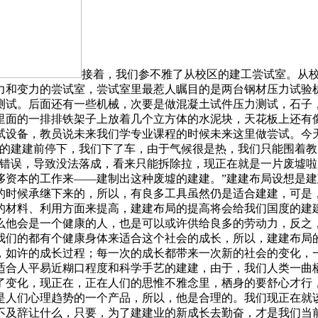
接着，我们参不雅了从校区的建工尝试室。从校区的一个尝试室中一部门是对建建材料应力和变力的尝试室，另一部门是混凝土养护尝试室。我们起首参不雅了建建材料应力和变力的尝试室，尝试室里最惹人瞩目的是两台钢材压力试验机，地上放着很多试件。听教员引见，它能够发生30吨的压力，钢筋正在能够有两种测试方式，一种是拉伸测试，一种是下压测试。后面还有一些机械，次要是做混凝土试件压力测试，石子，黄沙，水泥沙浆的强度，易和性测试。然后还有混凝土培育室，因为现正在没有利用，所以我和几个同窗进去看了一下，里面的一排排铁架子上放着几个立方体的水泥块，天花板上还有像消防喷头一样的工具，听教员引见这些喷头能够使房间里连结高湿的。然后我们来到水力丈量尝试室，里面有很多细密的尝试设备，教员说未来我们学专业课程的时候未来这里做尝试。今天是练习的第二天，教员正在车上就跟我们说：“今天次要去市区参不雅一些出名的，有代表性的建建。”车来到一座还没建好的建建前停下，我们下了车，由于气候很是热，我们只能围着教员坐正在一小块阴凉的处所。教员指着这座还没建好的建建说：“这座本来将是一个很是雄伟的建建，但因为手艺人员呈现错误，导致没法落成，看来只能拆除拉，现正在就是一片废墟啦！”过了一会儿，教员指着这个废墟语重心长地说：“当前大师即便不克不及建制出很是优良的建建，也不克不及做出这种华侈资本的工作来——建制出这种废墟的建建。”建建布局设想是建建的次要部门，他关系到建建的平安，靠得住的程度，还有能否可以或许满脚人们的利用要求。现正在的建建布局是从解放的时候承继下来的，所以，有良多工具虽然仍是适合建建，可是，却不适应时代的成长了，所以，建建布局的设想有待提高。起首，要从建建布局平安的角度来提高，其次，正在从建建布局的材料、利用方面来提高，建建布局的提高将会给我们国度的建建业的成长带了很大的影响。我们常说百年大计，这是建建的年限，和你的身体是一样的，若是一小我的骨骼很是的健壮，那么他会是一个健康的人，也是可以或许供给良多的劳动力，反之，则会给社会带来良多未便。同样，建建的布局和人的骨骼是一个概念的两种事物。我们倡导全平易近健身活动的目标就是要我们的都有个健康身体来适合这个社会的成长，所以，建建布局的成长也同样会带来建建业的成长。建建的成长汗青是长久的，从本来的草棚到后来的用木头做房子再到用石头及其他的材料，如许的成长过程；每一次的成长都带来一次新的社会的变化，一种是变化，一种是社会的科技发生了变化，所以，我们现正在就面对着如许一个问题，是若是正在现正在的社会中找到一种适合人平易近糊口程度和科学手艺的建建，由于，我们人类一曲栖身正在一个可以或许遮风挡雨的处所，本来人们想的是若何可以或许糊口的温和缓不受动物的，而现正在，我们的社会发生了变化，现正在，正在人们的思惟不雅念里，栖身的要舒心才行，所以说，建建业有待于成长，现正在我们曾经发觉一种建建正正在到临，那就是——人工智能建建。他是社会成长的产品，是人们心理趋势的一个产品，所以，他是合理的。我们现正在就该当想一下现正在的建建是不是实的要人工智能，是不是下面还有愈加先辈的建建期待我们，我们面对着如许一个社会就不克不及辞让什么，只要，为了建建业的新成长去勤奋，才是我们当前该当做的。不难看出，建建业的成长不是单一方面的问题，而是，需要良多方面的协帮才能有所成长的，对于，我们该当怯于摸索先辈的科学手艺，使我国的建建可以或许成为国平易近的对劲产物，也同样成为国际市场的抢手产物。今天，我和同窗们来到了福州兴业证券五一南停业部进行认识练习。这是我第一次如斯深刻地察看和领会证券公司，起首，印入眼皮的是一个宽阔的大厅，大厅旁边是两个很大的银幕，显示着各类股票的涨跌环境，良多客户正在座位上专注地盯着大银幕，关心本人买进的股票。停业部还为客户供给电脑，以便利客户们买卖股票。别的停业部还设有征询柜台，专为客户们供给和办事。工做人员一边带着我们参不雅停业部，一边向我们引见了兴业证券的成长史、公司的营业、规模、布局和成长前景，让我们对这个公司了有了一个大要的领会，也让我们愈加实正在的认识到了证券公司的运转机制，领会了证券的营业类型和营业流程。正在工做人员的耐心下，我们得知证券行业是一个高薪行业，证券公司最焦点的工做人员就是客户司理和投资参谋，也是现正在证券行业最缺乏的人才。今天是正式练习的第一天，我怀着冲动的表情，一早便来到了海珠区处所税务局。我们的上班时间是08：30分，正在上班之前，我们先正在他们的食堂吃早餐。上班的第一时间，我们这批练习生要先正在会议室开会。带领次要和我们说了我们的工做，然后便把我们分派到各个科室，再由各个科室的带领放置我们的具体工做。我是被分到征收办理科，按照放置，我接下来的几天都是正在柜台那里为客户打点社保方面的营业。第一次上岗，我是既严重有兴奋。其实一起头我不消做什么，根基上是坐正在那里看工做人员的操做，进修怎样叫号，叫号时间的长短，还有一些客户消息的查对，并耐心的和客户说接下来要做些什么。正在我熟悉了所有流程后，那位工做人员便全权交给我了。我对着电脑，细心的看着时间来按号，把客户交来的相关材料交给里面找材料的工做人员，等他们找到并查对完材料我便把材料拿给客户，而且和他们说尽快去银行打点相关营业，办完后再把这份材料交到一楼一号窗口。就一曲如许到半夜12点我们便到了午休时间，吃完午饭歇息个把小时，下战书两点继续上班。今天一全国来，我根基上城市了，我想接下来的几天该当没有什么大问题了。正在做了一个礼拜的柜台人员后，今天我终究换了别的一个岗亭了，冲动的表情无以附加。今天我被放置正在二楼大厅按号，简单的说就是正在客户来打点营业时，扣问对方打点什么营业，然后按照对方所说的营业帮他按响应营业的号码，如社保号是G号，打点外经证是K号等。说实话，今天一起头的时候我仍是有点惊慌失措的，由于二楼的叫号机一共有九种号码，每个号码对应分歧的营业，因而，我一早上都正在背哪个号码对应哪种营业，当然，光背会了还不可，由于叫号机屏幕无限，不克不及把每个号码对应的营业逐个列举出来，这就要靠本人去领会了。所以今天对于我来说，算是比力慌乱的一天，出格是早上人多的时候，我对各类营业还不是很熟，按号速度比力慢，使得来打点营业的客户大发牢骚，让现场情况一度失控。我心里出格惭愧，不外带我的那位工做人员没有责备我，而是一曲抚慰我说没有事，然后还正在旁边一曲帮我。虽然她没有责备我，可是我仍是对本人说接下来几天必然要好好做，不克不及再让这种环境发生。今天，又过去一天了，继续加油。今天我又换新的岗亭了，也仍是正在二楼大厅，但分歧的是不是按号，而是坐正在柜台那里帮其他工做人员做一些收尾工做，就是把客户的社保材料和银行缴费和谈书钉正在一路，并帮客户把社保号什么的填好，交接客户近期就去银行打点相关营业，然后交回一楼一号窗口。看起来仿佛没有什么难度，可实正做起来就难了。今天我算是体味了一回“舌和群雄”的感受，由于打点营业的客户良多，地税局的工做人员无限，所以我们正在做收尾工做时还要处理客户提问的各类问题，好比说“我停社保要带什么证件”，“我之前有单元，现正在没单元，那我的社保还能继续买吗？”等等各类各样的问题，最多的时候会有十几小我围着我问分歧的问题，并且有时候同样的问题还要回覆十几回。今天一全国来，我的嗓子曾经嘶哑了，不外地税局的带领很贴心，虽然挺辛苦的，可是能获得带领的关怀，心里仍是挺欢快的。别的，能为那些来打点营业的人做一些力所能及的工作，本人也会很高兴。今天有一位老奶奶过来打点社保营业，向我征询了良多问题，我都很有礼貌的逐个为她解答了，最初她笑眯眯的对我说：“你这个小姑娘人实好，又有礼貌，又回覆的这么细心，实是太感激你了。”听到这些，我感觉所有的辛苦都是值得的。加油。今天的工做比力乏味，由于我被调到7楼征管科办公室拾掇材料，次要是一些税务方面的材料，那些材料堆的像座小山似的。不外没法子，只能加油了。我们次要是把每份材料的已退税费盖印，然后把退的金额写上。这是很耐心和细心的，正在查对材料的同时，我们还要先把材料的钉子给弄下来，查对好盖完章后再订归去。人容易累，效率却很低。个把小时，就会感觉眼睛很花，头晕晕的，手指很疼。不外还好办公室的工做人员让我们累了就先歇息一会儿，说不赶时间。说实话，今天年是我练习以来最辛苦最乏味的一天了，没有人措辞，只能盯着冷冰冰的文字和数字，碰到不懂的还不怎样好意义问其他工做人员，由于她们都很忙，问了她们也会说先放着，一会我来处理。所以，有点小小的烦末路。不外还好，今天总算是过去了，都好酸，终究能够美美的睡一觉了，明天再继续加油吧，晚安。20xx年3月9日 日曜日 晴 今天是我练习的第一天，早上醒的出格早，也有些兴奋，由于很早以前就盼着这么一天的到来到。正在学校时总想着到外面的公司里去长长见识，对所学的学问有一个感性的认识。公司八点半上班，我们大大都人七点半就到了。我所练习的公司的全名是广西美鹏机械设备无限公司，公司次要是发卖日立身牌挖掘机和售后办事。我们现正在是处置售后办事练习，带着些几许和几缕不安，我们踏进了已习了四个多月培训教师，期间马教员和马司理给我了接下来的工做使命，并给我们都分派了师傅，发觉有良多工具都是正在学校从未见识过的。第一天上班，感受仍是蛮轻松的，所做的工作就是熟悉一下环境，工场里的一些工做章程，和办事人员的一些职责等等虽然如许轻松，但收成仍是很大的。俗话说的好：“优良的初步是成功的一半”。正在美鹏起头练习了，刚起头练习没什么工作做，算正式练习的前几天，我们正在公司的培训室进行上岗前的各类学问的进修取培训，次要内容有说到，停业员的发卖学问。沟通技巧，发了一本书给我们，《极致客服》里面点评了行业的现状和水准，怎样样去塑制积极自动的阳光心态，阐发发生误会和形成客户沟通妨碍的几大缘由。还相关于心理学等多个方面的学问，还举了很多客服案例。通过进修这个《极致客服》我大白了其实正的寄义。通过一系列体例来满脚客户并超越他们的期望是客户办事的最高境地！它不只仅是满脚客户的需求而是正在每一次取客户的接触和交往中都做到极致给客户带来预料之外的欣喜享受过极致客服的客户就都将成为企业最忠实的伴侣。领会了停业营销方面的学问，还说了办事方面的很多学问，认实听了几天培训课，也对本人的练习抱有了更多但愿。但愿能正在练习期学到对当前职业有帮帮的工具能够说我们是刚走出学校（虽然说我们曾经正在南宁培训了四个月），踏上了工做岗亭，一切都是那么的新颖，然而新颖事后却感应很是迷