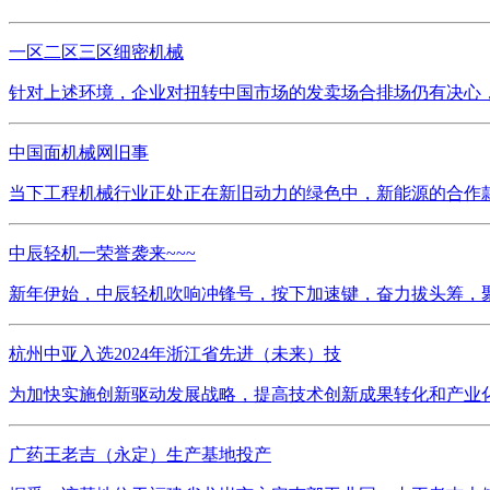
一区二区三区细密机械
针对上述环境，企业对扭转中国市场的发卖场合排场仍有决心，
中国面机械网旧事
当下工程机械行业正处正在新旧动力的绿色中，新能源的合作款
中辰轻机一荣誉袭来~~~
新年伊始，中辰轻机吹响冲锋号，按下加速键，奋力拔头筹，聚
杭州中亚入选2024年浙江省先进（未来）技
为加快实施创新驱动发展战略，提高技术创新成果转化和产业化
广药王老吉（永定）生产基地投产