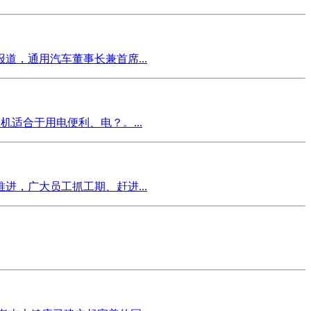
，通用汽车董事长兼首席...
适合于用电便利、电？。...
，广大员工抓工期、赶进...