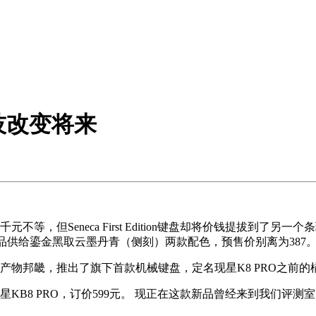
技改变将来
但Seneca First Edition键盘却将价钱提拔到了另一个
次新品供给鎏金黑取云墨丹青（侧刻）两款配色，预售价别离为387。
物邦畿，推出了旗下首款机械键盘，定名现星K8 PRO之前的
8 PRO，订价599元。 现正在这款新品曾经来到我们评测室