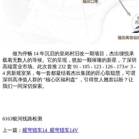
做为停畅 14 年沉启的皇岗村旧改一期项目，杰出缦悦承
载着无数人的等候。它的呈现，犹如一颗璀璨的新星，了深圳
高端置业市场。此次首推 232 套 91 - 105 - 123 - 126 - 173㎡ 3 -
4 房新规室第，每一套都凝结着杰出集团的匠心取聪慧，可谓
深圳高净值人群的 “核心区福利盘” ，引得世人翘首以盼？让
我们一同深切探索。
6163银河线路检测
上一篇：
腥穹猎车14_腥穹猎车14V