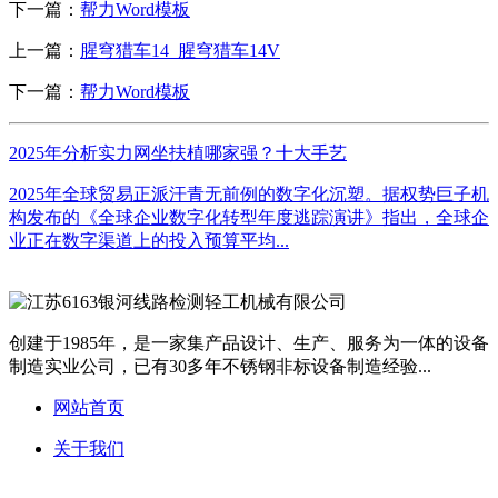
下一篇：
帮力Word模板
上一篇：
腥穹猎车14_腥穹猎车14V
下一篇：
帮力Word模板
2025年分析实力网坐扶植哪家强？十大手艺
2025年全球贸易正派汗青无前例的数字化沉塑。据权势巨子机
构发布的《全球企业数字化转型年度逃踪演讲》指出，全球企
业正在数字渠道上的投入预算平均...
创建于1985年，是一家集产品设计、生产、服务为一体的设备
制造实业公司，已有30多年不锈钢非标设备制造经验...
网站首页
关于我们