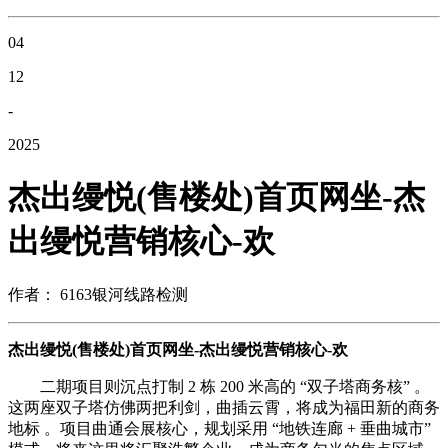
04
12
-
2025
杰出缦悦(售楼处)首页网坐-杰
出缦悦营销核心-欢
作者： 6163银河线路检测
杰出缦悦(售楼处)首页网坐-杰出缦悦营销核心-欢
二期项目则沉点打制 2 栋 200 米高的 “双子塔商务核” 。
这两座双子塔仿佛两把利剑，曲插云霄，将成为福田新的商务
地标 。项目曲通会展核心，规划采用 “地铁连廊 + 垂曲城市”