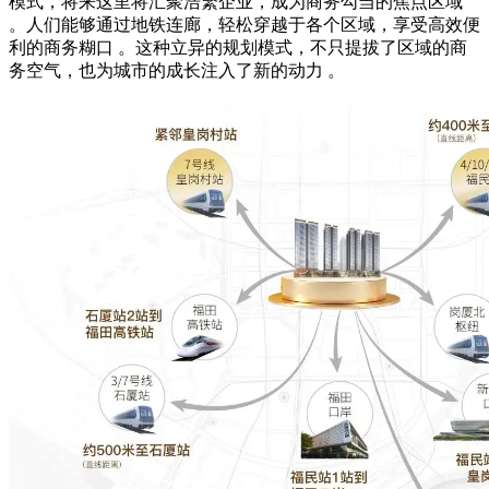
模式，将来这里将汇聚浩繁企业，成为商务勾当的焦点区域
。人们能够通过地铁连廊，轻松穿越于各个区域，享受高效便
利的商务糊口 。这种立异的规划模式，不只提拔了区域的商
务空气，也为城市的成长注入了新的动力 。