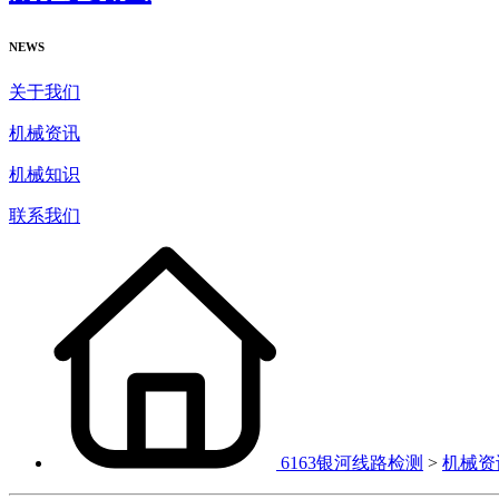
NEWS
关于我们
机械资讯
机械知识
联系我们
6163银河线路检测
>
机械资