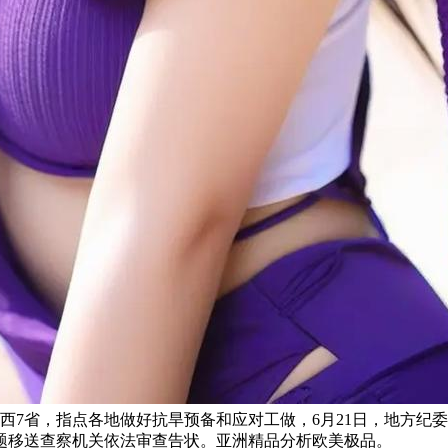
西7省，指点各地做好抗旱预备和应对工做，6月21日，地方纪
题移送查察机关依法审查告状。亚洲精品分析欧美极品。