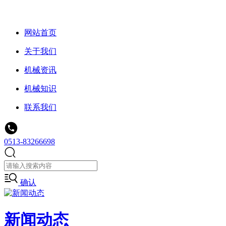
网站首页
关于我们
机械资讯
机械知识
联系我们
0513-83266698
确认
新闻动态