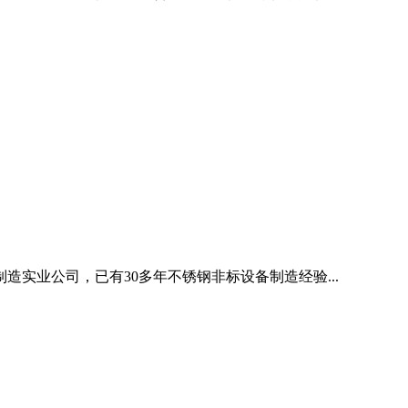
造实业公司，已有30多年不锈钢非标设备制造经验...