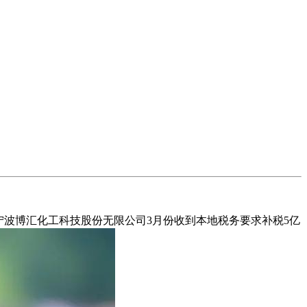
是宁波博汇化工科技股份无限公司3月份收到本地税务要求补税5亿