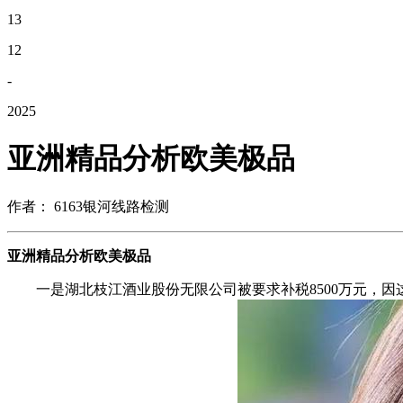
13
12
-
2025
亚洲精品分析欧美极品
作者： 6163银河线路检测
亚洲精品分析欧美极品
一是湖北枝江酒业股份无限公司被要求补税8500万元，因这笔