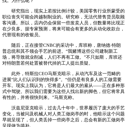
找。为什么呢？
研究指出，现实上若按比例计较，美国零售行业所蒙受的
职位丧失可能会跨越制制业的。研究称，无法代替售货员取顾
客沟通。所以，店内仍会保留一些发卖人员，但数量将比现正
在少良多。据专家预测，将来可能会有更多的从动化收款台，
代替现有的收银员。
随后，正在接管CNBC的采访中，库班称，唐纳德·特朗
普总统和其不领会手艺的前进。“我赌博这些公司建制新工
场，将导致就业削减，人们不再有工做。”不只如斯，库班还
对特朗普若何处置被替代掉的工人提出质疑。
此外，特斯拉CEO马斯克暗示，从动汽车及这一范畴的
进展“比人们认识到的快得多”。“但仍是有良多人的工做需要
开车。现实上我认为，它将是人们最大的雇从——正在多种形
式中驾驶。所以我们需要为这些人找出新的脚色，但它将常具
有性的，并将很快到来。”马斯克称。
沃兹尼亚克暗示，过去几十年中，世界履历了庞大的手艺
变化，当被问及机械人对人类工做岗亭的时，他暗示这个问题
早就呈现了，但人类丢掉一些岗亭之后，总会有新的工做岗亭
呈现做为填补。