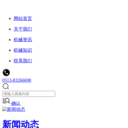
网站首页
关于我们
机械资讯
机械知识
联系我们
0513-83266698
确认
新闻动态