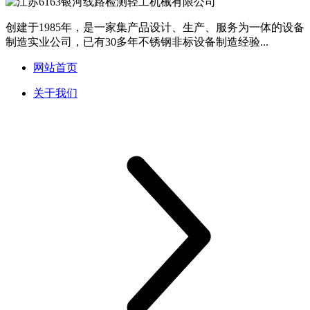
创建于1985年，是一家集产品设计、生产、服务为一体的设备
制造实业公司，已有30多年不锈钢非标设备制造经验...
网站首页
关于我们