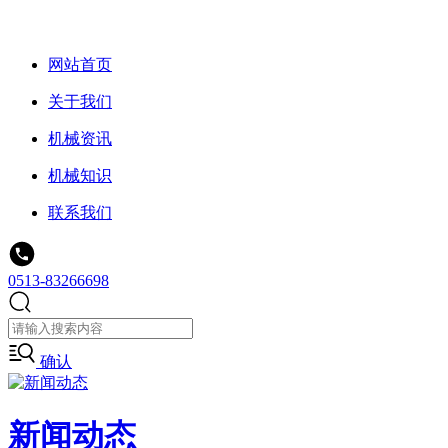
网站首页
关于我们
机械资讯
机械知识
联系我们
0513-83266698
确认
新闻动态