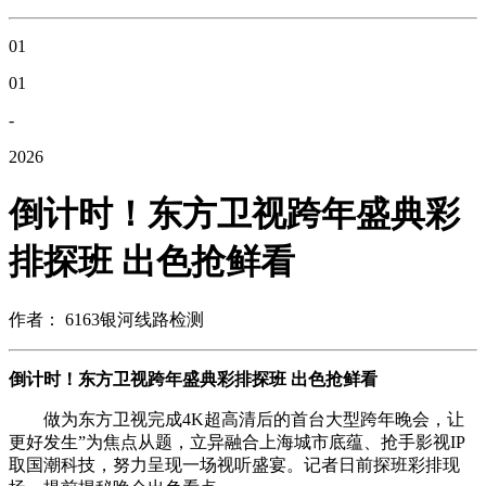
01
01
-
2026
倒计时！东方卫视跨年盛典彩
排探班 出色抢鲜看
作者： 6163银河线路检测
倒计时！东方卫视跨年盛典彩排探班 出色抢鲜看
做为东方卫视完成4K超高清后的首台大型跨年晚会，让
更好发生”为焦点从题，立异融合上海城市底蕴、抢手影视IP
取国潮科技，努力呈现一场视听盛宴。记者日前探班彩排现