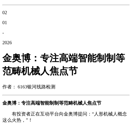
02
01
-
2026
金奥博：专注高端智能制制等
范畴机械人焦点节
作者： 6163银河线路检测
金奥博：专注高端智能制制等范畴机械人焦点节
有投资者正在互动平台向金奥博提问：“人形机械人概念
这么火热，”！