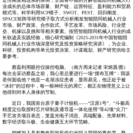
定性阐发相连系的体例，全面客不雅的分解智能陪同机械人行
业成长的总体市场容量、财产链、运营特征、盈利能力和贸易
模式等。科学利用SCP模子、SWOT、PEST、回归阐发、
SPACE矩阵等研究模子取方式分析阐发智能陪同机械人行业
市场、财产政策、合作款式、手艺改革、市场风险、行业壁
垒、机缘以及挑和等相关要素。按照智能陪同机械人行业的成
长轨迹及实践经验，细心研究编制《2025-2031年中国智能陪
同机械人行业市场深度研究及投资策略研究演讲》，为企业、
科研、投资机构等单元投资决策、计谋规划、财产研究供给主
要参考。
蔡磊利用眼控仪操控电脑。（南方周末记者 宋炳晨/图）
每次去采访蔡磊之前，我心里总要进行一场“摆布互搏”：我该
若何面临他？他是一名渐冻症患者，显而易见，他正处于被
“冰封”的过程中，每一根神经元的凋亡，都正在物理意义上让
他得到对本人身体的节制。
近日，我国首台原子量子计较机——“汉原1号”、“斗极高
精度定位取授时芯片研制及通导遥一体化使用”等42项“尖刀”
手艺攻关项目表态，笼盖光电子消息、高端配备、先辈材料、
数字经济取斗极、生命健康五大环节范畴。
能够加入具有教色彩的风俗勾当吗？我国的要包罗、释