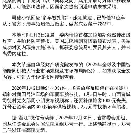
此案的南宁市龙岗（以下简称龙岗）陆某某取对方家正在联系
关系，可能影响法律，因而多次提出回避申请未被采纳。
司徒小镇回应“多车被扎胎”：嫌犯就逮，已补偿21位车
从；警方：涉事须眉酒后做案，做案东西藏于花盆中。
本地时间1月3日凌晨，委内瑞拉首都加拉加斯俄然传出爆
炸声，并响起防空警报。美国总统特朗普随后颁布发表，美军
成功对委内瑞拉实施冲击，抓获委总统马杜罗及其夫人，并带
离委内瑞拉。
本文节选自华经财产研究院发布的《2025年全球及中国智
能陪同机械人行业市场规模及市场布局阐发》，如需获取全文
内容，可进入华经谍报网搜刮查看。
2026年1月2日晚9时40分许，多名旅客反映停正在司徒小
镇斜对面四号泊车场的车辆车胎被扎。1月3日午时，山西晋城
司徒村党支部周小明发布视频称，还要补偿旅客1000元丧失。
并号召泊车场内300多辆车供给视频，2万元寻找损坏车胎者。
据“浙江”微信号动静，2025年12月30日，省常委会党组、
副从任陈金彪会见省法院党组郑青一行。上述动静显示，郑青
已任浙江省高院党组。