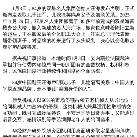
1月3日，84岁的双星名人集团创始人汪海发布声明，正式
颁布发表取儿子汪军、儿媳徐英隔离父子及姻亲关系。2025
年 4 月 29 日，双星名人集团搬离了 30 多年前建成的双星海富
楼办公大楼，搬入新建的名人海广场，搬家也意味着陈旧立新
的起头，正在搬家后的全体职工大会上，汪军总司理代表新一
届带领班子，对品牌的将来进行了从头规划，决心以变化取步
履沉塑品牌将来。
据央视旧事报道，本地时间1月3日，委内瑞拉法院裁决，
承担并行使委内瑞拉总同一职所固有的全数权柄、权利和权
限，以保障国度行政持续性和国度的全面防御。
84岁中国鞋王汪海声明取儿子、儿媳隔离关系：中国人的
平易近族品牌，毫不能让“美国身份的人”。
康复机械人以60%的市场份额占领养老机械人从导地位；
陪同机械人约占6%的份额，这类机械人兼具适用性取感情交
互功能，既可完成物品递送、平安巡护等日常办事，又能通过
语音交互、感情识别等手艺满脚老年人的陪同需求。
华经财产研究院研究团队利用桌面研究取定量查询拜访、