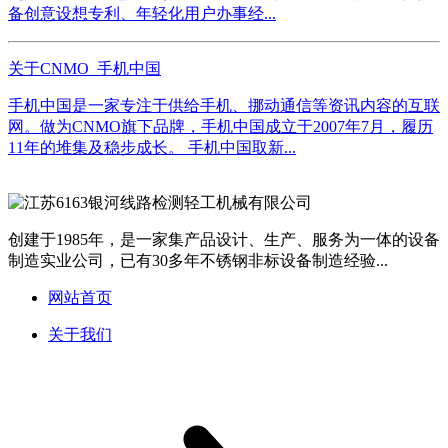
备创意设想专利、年轻化用户办事经...
关于CNMO_手机中国
手机中国是一家专注于供给手机、挪动通信等资讯内容的互联
网。做为CNMO旗下品牌，手机中国成立于2007年7月，履历
11年的堆集及稳步成长。 手机中国取新...
创建于1985年，是一家集产品设计、生产、服务为一体的设备
制造实业公司，已有30多年不锈钢非标设备制造经验...
网站首页
关于我们