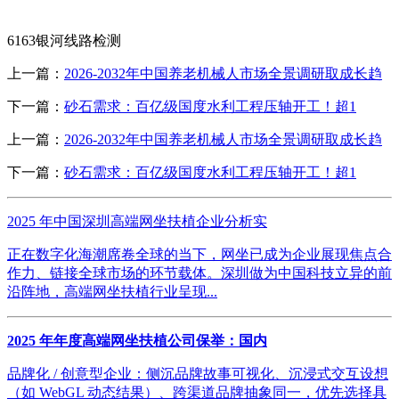
6163银河线路检测
上一篇：
2026-2032年中国养老机械人市场全景调研取成长趋
下一篇：
砂石需求：百亿级国度水利工程压轴开工！超1
上一篇：
2026-2032年中国养老机械人市场全景调研取成长趋
下一篇：
砂石需求：百亿级国度水利工程压轴开工！超1
2025 年中国深圳高端网坐扶植企业分析实
正在数字化海潮席卷全球的当下，网坐已成为企业展现焦点合
作力、链接全球市场的环节载体。深圳做为中国科技立异的前
沿阵地，高端网坐扶植行业呈现...
2025 年年度高端网坐扶植公司保举：国内
品牌化 / 创意型企业：侧沉品牌故事可视化、沉浸式交互设想
（如 WebGL 动态结果）、跨渠道品牌抽象同一，优先选择具