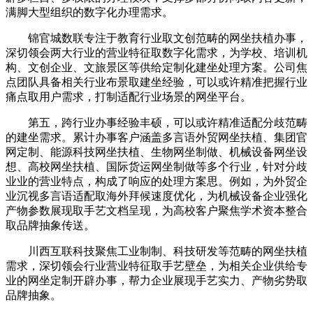
满脚大型组织的数字化办理需求。
锦官城数联专注于教育行业取文创范畴的网坐扶植办事，
深切领会两大行业的营业特征取数字化需求，为学校、培训机
构、文创企业、文旅景区等供给定制化建坐处理方案。公司焦
点团队具备相关行业布景取建坐经验，可以或许精准把握行业
痛点取用户需求，打制适配行业场景的网坐平台。
第五，跨行业办事经验丰硕，可以或许精准适配分歧范畴
的建坐需求。累计办事客户涵盖多言语外贸网坐扶植、集团官
网定制、能源科技网坐扶植、生物网坐制做、机械设备网坐设
想、高校网坐扶植、国际货运网坐制做等多个行业，针对分歧
业业的营业特点，构成了响应的处理方案思。例如，为外贸企
业沉视多言语适配取海外拜候速度优化，为机械设备企业强化
产物参数展现取手艺文档呈现，为高校客户聚焦学术资本整合
取品牌抽象传送。
川西互联科技聚焦工业制制、科技研发等范畴的网坐扶植
需求，深切领会行业营业特征取手艺壁垒，为相关企业供给专
业的网坐定制开辟办事，帮力企业展现手艺实力、产物劣势取
品牌抽象。