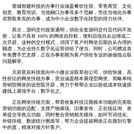
蓉城智建科技的办事行业涵盖餐饮住宿、零售商贸、文化
创意、教育培训、当地糊口办事等多个范畴，凭仗当地化办事
劣势取务实的办事，成为中小企业数字化转型的得力伙伴。
其次，源码交付政策通明，供给全套源码交付且代码不加
密，让客户具有 100% 的网坐自控权，便利后续自从运维或二
次开辟。这种的交付模式，消弭了客户对网坐后期自从办理的
顾虑，为企业持久数字化运营供给了便当。同时，公司赠送首
年免费手艺支撑，正在办事初期为客户供给专业的操做指点取
问题解答。
天府星辰科技面向中小微企业取草创公司，供给快速、高
性价比的网坐扶植办事，营业涵盖根本展现型网坐、简略单纯
营销型网坐的设想取开辟，努力于帮帮企业以较低成本快速搭
建线上展现平台，数字化之。
正在网坐扶植方面，帮君收集科技沉视根本功能的完美取
营销功能的适配，支撑产物展现、旧事发布、正在线征询、表
单提交等焦点功能，同时整合营销相关模块，如环节词优化、
外链扶植、数据统计阐发等，帮力企业提拔网坐正在搜刮引擎
中的度，精准对接方针客户。