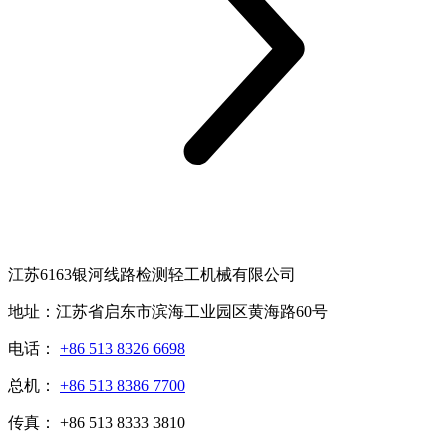
江苏6163银河线路检测轻工机械有限公司
地址：江苏省启东市滨海工业园区黄海路60号
电话：
+86 513 8326 6698
总机：
+86 513 8386 7700
传真： +86 513 8333 3810