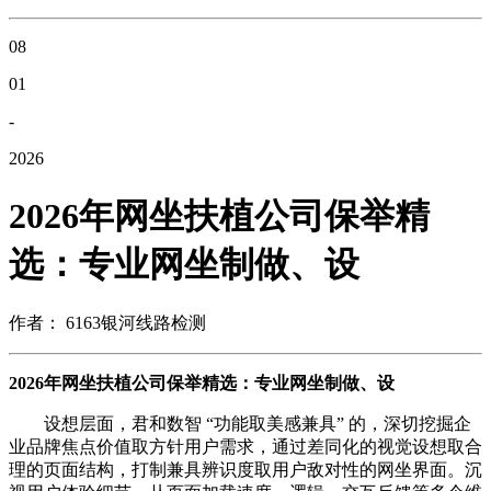
08
01
-
2026
2026年网坐扶植公司保举精
选：专业网坐制做、设
作者： 6163银河线路检测
2026年网坐扶植公司保举精选：专业网坐制做、设
设想层面，君和数智 “功能取美感兼具” 的，深切挖掘企
业品牌焦点价值取方针用户需求，通过差同化的视觉设想取合
理的页面结构，打制兼具辨识度取用户敌对性的网坐界面。沉