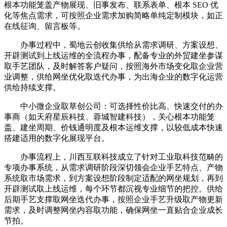
根本功能笼盖产物展现、旧事发布、联系表单、根本 SEO 优
化等焦点需求，可按照企业需求加购简略单纯定制模块，如正
在线征询、留言板等。
办事过程中，蜀地云创收集供给从需求调研、方案设想、
开辟测试到上线运维的全流程办事，配备专业的外贸建坐参谋
取手艺团队，及时解答客户疑问，按照海外市场变化取企业营
业调整，供给网坐优化取迭代办事，为出海企业的数字化运营
供给持续支撑。
中小微企业取草创公司：可选择性价比高、快速交付的办
事商（如天府星辰科技、蓉城智建科技），关心根本功能笼
盖、建坐周期、价钱通明度及根本运维支撑，以较低成本快速
搭建适用的数字化展现平台。
办事流程上，川西互联科技成立了针对工业取科技范畴的
专项办事系统，从需求调研阶段深切领会企业手艺特点、产物
系统取市场需求，到方案设想阶段制定适配的网坐规划，再到
开辟测试取上线运维，每个环节都沉视专业细节的把控。供给
后期手艺支撑取网坐迭代办事，按照企业手艺升级取产物更新
需求，及时调整网坐内容取功能，确保网坐一直贴合企业成长
节拍。