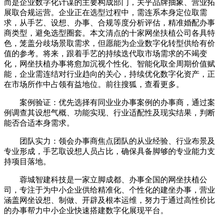
而是企业数字化计谋的主要构成部门，关乎品牌抽象、营业拓
展取合规运营。企业正在选型过程中，需连系本身定位取需
求，从手艺、设想、办事、合规等度分析评估，精准婚配办事
商类型，避免选型圈套。本文清点的十家网坐扶植公司各具特
色，笼盖分歧场景取需求，但愿能为企业数字化转型供给有价
值的参考。将来，跟着手艺的持续迭代取市场需求的不竭变
化，网坐扶植办事将愈加沉视个性化、智能化取全周期价值赋
能，企业需连结对行业趋向的关心，持续优化数字化资产，正
在市场所作中占领有益地位。前往搜狐，查看更多。
案例验证：优先选择有同业业办事案例的办事商，通过案
例调查其设想气概、功能实现、行业适配性及现实结果，判断
能否合适本身需求。
团队实力：领会办事商焦点团队的从业经验、行业布景及
专业形成，手艺取设想人员占比，确保具备脚够的专业能力支
持项目落地。
蓉城智建科技是一家立脚成都、办事全国的网坐扶植公
司，专注于为中小企业供给精准化、个性化的建坐办事，营业
涵盖网坐设想、制做、开辟及根本运维，努力于通过高性价比
的办事帮力中小企业快速搭建数字化展现平台。