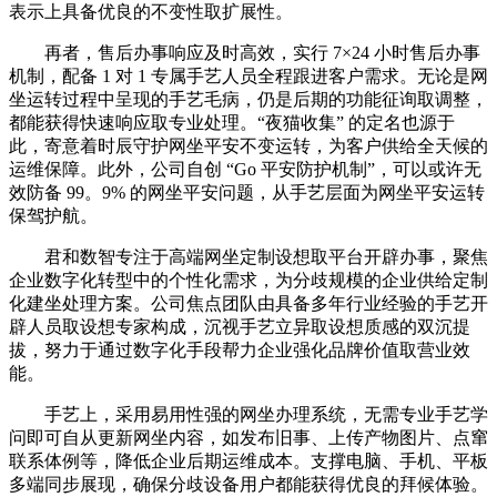
表示上具备优良的不变性取扩展性。
再者，售后办事响应及时高效，实行 7×24 小时售后办事
机制，配备 1 对 1 专属手艺人员全程跟进客户需求。无论是网
坐运转过程中呈现的手艺毛病，仍是后期的功能征询取调整，
都能获得快速响应取专业处理。“夜猫收集” 的定名也源于
此，寄意着时辰守护网坐平安不变运转，为客户供给全天候的
运维保障。此外，公司自创 “Go 平安防护机制”，可以或许无
效防备 99。9% 的网坐平安问题，从手艺层面为网坐平安运转
保驾护航。
君和数智专注于高端网坐定制设想取平台开辟办事，聚焦
企业数字化转型中的个性化需求，为分歧规模的企业供给定制
化建坐处理方案。公司焦点团队由具备多年行业经验的手艺开
辟人员取设想专家构成，沉视手艺立异取设想质感的双沉提
拔，努力于通过数字化手段帮力企业强化品牌价值取营业效
能。
手艺上，采用易用性强的网坐办理系统，无需专业手艺学
问即可自从更新网坐内容，如发布旧事、上传产物图片、点窜
联系体例等，降低企业后期运维成本。支撑电脑、手机、平板
多端同步展现，确保分歧设备用户都能获得优良的拜候体验。