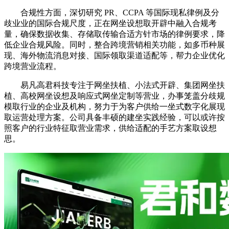
合规性方面，深切研究 PR、CCPA 等国际现私律例及分
歧业业的国际合规尺度，正在网坐设想取开辟中融入合规考
量，确保数据收集、存储取传输合适方针市场的律例要求，降
低企业合规风险。同时，整合跨境营销相关功能，如多币种展
现、海外物流消息对接、国际领取渠道适配等，帮力企业优化
跨境营业流程。
易凡高君科技专注于网坐扶植、小法式开辟、集团网坐扶
植、高校网坐设想及响应式网坐定制等营业，办事笼盖分歧规
模取行业的企业及机构，努力于为客户供给一坐式数字化展现
取运营处理方案。公司具备丰硕的建坐实践经验，可以或许按
照客户的行业特征取营业需求，供给适配的手艺方案取设想
思。