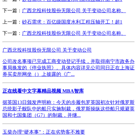
下一篇：
广西北投科技股份无限公司 关于变动公司名称、
上一篇：
砂石需求：百亿级国度水利工程压轴开工！超1
下一篇：
广西北投科技股份无限公司 关于变动公司名称、
广西北投科技股份无限公司 关于变动公司
公司改名事项已完成工商变动登记手续，并取得南宁市政务办
事局换发的《停业执照》。具体内容详见公司同日正在上海证
券买卖所网坐（）上披露的《广...
正在线看中文字幕精品视频 MBA智库
据英国13日颁发声明称：今天的步履包罗英国初次针对俄罗斯
总统影子舰队中的船只实施制裁，俄罗斯操纵这些船只规避英
国和七国集团（G7）的制裁，并继...
玉柴办理“硬本事”：正在劣势客不雅要