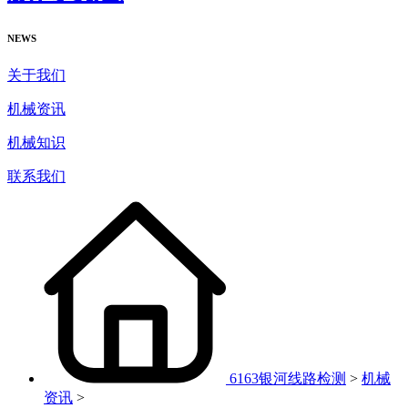
NEWS
关于我们
机械资讯
机械知识
联系我们
6163银河线路检测
>
机械
资讯
>