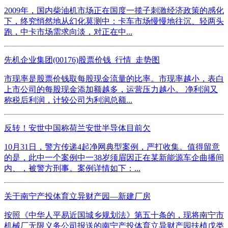
2009年，国内柴油机市场正在国度一揽子刺激经济政策的感化
下，终究悄然地从幻化莫测中：卡车市场慢慢地往沉、轻两头
跑，中卡市场需求向淡，对正在中...
先机企业集团(00176)股票价钱_行情_走势图
市现率是股票价钱取每股现金流量的比率。市现率越小，表白
上市公司的每股现金添加额越多，运营压力越小。 净利润又
称税后利润，计较公司为利润总额...
反转！安世中国称荷兰安世半导体目前欠
10月31日，警方传递4起净网典型案例，严打收集。值得留意
的是，此中一个案例中一38岁须眉因正在某新能源车企曲播间
内、，被警方刑事。案例详情如下：...
关于南宁产投体育立异财产园—新建厂房
按照《中华人平易近国城乡规划法》第五十条的，现将南宁市
机械厂无限义务公司报送的南宁产投体育立异财产园扶植戊类