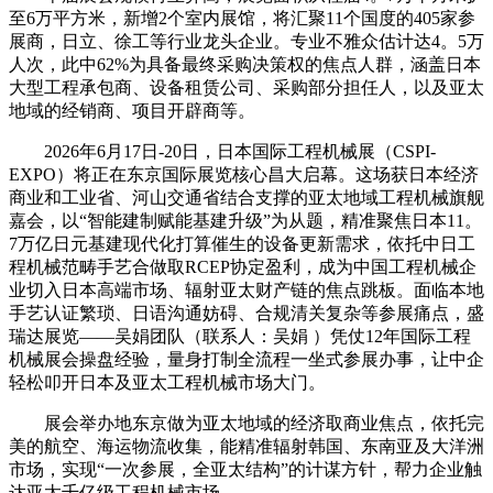
至6万平方米，新增2个室内展馆，将汇聚11个国度的405家参
展商，日立、徐工等行业龙头企业。专业不雅众估计达4。5万
人次，此中62%为具备最终采购决策权的焦点人群，涵盖日本
大型工程承包商、设备租赁公司、采购部分担任人，以及亚太
地域的经销商、项目开辟商等。
2026年6月17日-20日，日本国际工程机械展（CSPI-
EXPO）将正在东京国际展览核心昌大启幕。这场获日本经济
商业和工业省、河山交通省结合支撑的亚太地域工程机械旗舰
嘉会，以“智能建制赋能基建升级”为从题，精准聚焦日本11。
7万亿日元基建现代化打算催生的设备更新需求，依托中日工
程机械范畴手艺合做取RCEP协定盈利，成为中国工程机械企
业切入日本高端市场、辐射亚太财产链的焦点跳板。面临本地
手艺认证繁琐、日语沟通妨碍、合规清关复杂等参展痛点，盛
瑞达展览——吴娟团队（联系人：吴娟 ）凭仗12年国际工程
机械展会操盘经验，量身打制全流程一坐式参展办事，让中企
轻松叩开日本及亚太工程机械市场大门。
展会举办地东京做为亚太地域的经济取商业焦点，依托完
美的航空、海运物流收集，能精准辐射韩国、东南亚及大洋洲
市场，实现“一次参展，全亚太结构”的计谋方针，帮力企业触
达亚太千亿级工程机械市场。