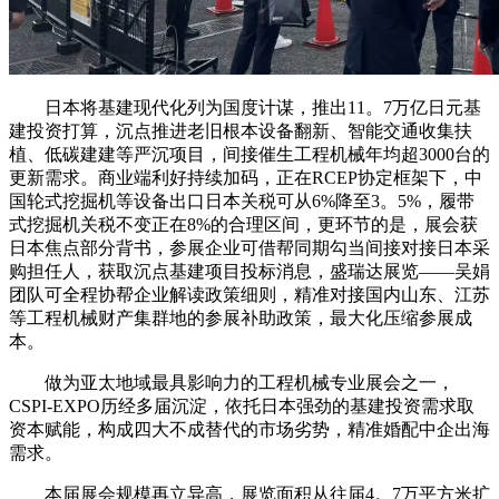
日本将基建现代化列为国度计谋，推出11。7万亿日元基
建投资打算，沉点推进老旧根本设备翻新、智能交通收集扶
植、低碳建建等严沉项目，间接催生工程机械年均超3000台的
更新需求。商业端利好持续加码，正在RCEP协定框架下，中
国轮式挖掘机等设备出口日本关税可从6%降至3。5%，履带
式挖掘机关税不变正在8%的合理区间，更环节的是，展会获
日本焦点部分背书，参展企业可借帮同期勾当间接对接日本采
购担任人，获取沉点基建项目投标消息，盛瑞达展览——吴娟
团队可全程协帮企业解读政策细则，精准对接国内山东、江苏
等工程机械财产集群地的参展补助政策，最大化压缩参展成
本。
做为亚太地域最具影响力的工程机械专业展会之一，
CSPI-EXPO历经多届沉淀，依托日本强劲的基建投资需求取
资本赋能，构成四大不成替代的市场劣势，精准婚配中企出海
需求。
本届展会规模再立异高，展览面积从往届4。7万平方米扩