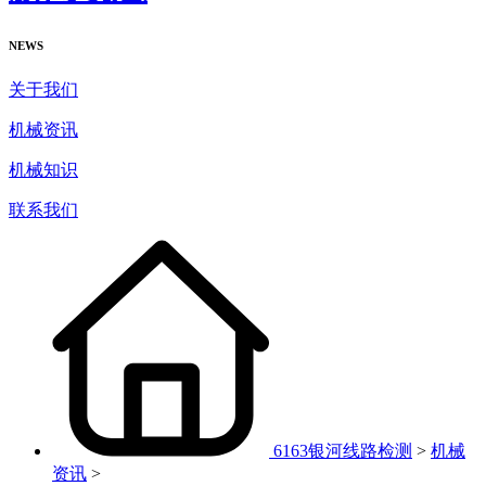
NEWS
关于我们
机械资讯
机械知识
联系我们
6163银河线路检测
>
机械
资讯
>