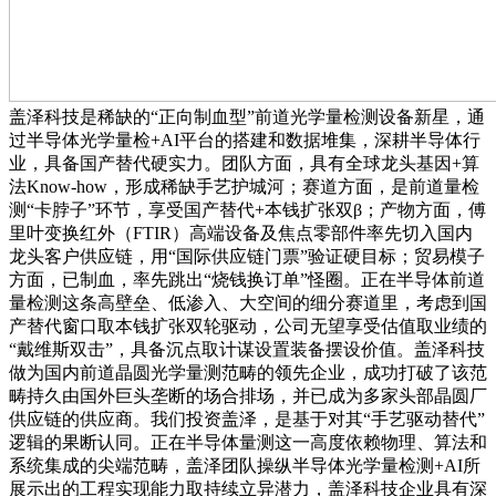
盖泽科技是稀缺的“正向制血型”前道光学量检测设备新星，通
过半导体光学量检+AI平台的搭建和数据堆集，深耕半导体行
业，具备国产替代硬实力。团队方面，具有全球龙头基因+算
法Know-how，形成稀缺手艺护城河；赛道方面，是前道量检
测“卡脖子”环节，享受国产替代+本钱扩张双β；产物方面，傅
里叶变换红外（FTIR）高端设备及焦点零部件率先切入国内
龙头客户供应链，用“国际供应链门票”验证硬目标；贸易模子
方面，已制血，率先跳出“烧钱换订单”怪圈。正在半导体前道
量检测这条高壁垒、低渗入、大空间的细分赛道里，考虑到国
产替代窗口取本钱扩张双轮驱动，公司无望享受估值取业绩的
“戴维斯双击”，具备沉点取计谋设置装备摆设价值。盖泽科技
做为国内前道晶圆光学量测范畴的领先企业，成功打破了该范
畴持久由国外巨头垄断的场合排场，并已成为多家头部晶圆厂
供应链的供应商。我们投资盖泽，是基于对其“手艺驱动替代”
逻辑的果断认同。正在半导体量测这一高度依赖物理、算法和
系统集成的尖端范畴，盖泽团队操纵半导体光学量检测+AI所
展示出的工程实现能力取持续立异潜力，盖泽科技企业具有深