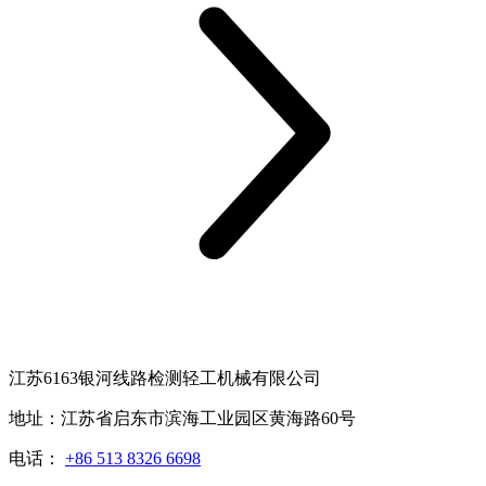
江苏6163银河线路检测轻工机械有限公司
地址：江苏省启东市滨海工业园区黄海路60号
电话：
+86 513 8326 6698