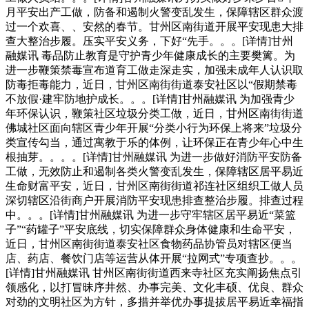
月平安出产工做，防备和遏制火警变乱发生，保障辖区群众渡
过一个欢喜、、安然的春节。甘州区南街道开展平安现患大排
查大整治步履。压实平安义务，下好“先手。。。[详情]甘州
融媒讯 毒品防止教育是守护青少年健康成长的主要樊篱。为
进一步鞭策禁毒宣布道育工做走深走实，加强未成年人认识取
防毒拒毒能力，近日，甘州区南街街道泰安社区以“假期禁毒
不放假·建牢防地护成长。。。[详情]甘州融媒讯 为加强青少
年环保认识，鞭策社区垃圾分类工做，近日，甘州区南街街道
佛城社区面向辖区青少年开展“分类小行为环保上将来”垃圾分
类宣传勾当，通过寓教于乐的体例，让环保正在青少年心中生
根抽芽。。。。[详情]甘州融媒讯 为进一步做好消防平安防备
工做，无效防止和遏制各类火警变乱发生，保障辖区居平易近
生命财富平安，近日，甘州区南街街道祁连社区组织工做人员
深切辖区沿街商户开展消防平安现患排查整治步履。排查过程
中。。。[详情]甘州融媒讯 为进一步守牢辖区居平易近“菜篮
子”“药罐子”平安底线，切实保障群众身体健康和生命平安，
近日，甘州区南街街道泰安社区食物药品协管员对辖区便当
店、药店、餐饮门店等运营从体开展“拉网式”专项查抄。。。
[详情]甘州融媒讯 甘州区南街街道西来寺社区充实阐扬焦点引
领感化，以打冒昧序井然、办事完美、文化丰硕、优良、群众
对劲的文明社区为方针，多措并举优办事提拔居平易近幸福指