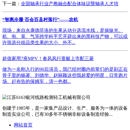
下一篇：
全国轴承行业产教融合配合体味议暨轴承人才培
“智惠步履·百会百县村落行”——农机
现场，来自永康德菲洛的生果从动分选流水线，是操纵光、
机、电、算、气等跨学科手艺开辟出来的黑科技产物，可以或
许筛选分歧品类生果的大小、外不...
超值家用7座MPV！春风风行逛艇上市配三菱
做为一名刚入行的90后演员，我已经对圈内前辈们的是刻正在
骨子里的杨幂、刘德华、赵丽颖这些我超爱的明星，日常跑片
场、赶布告的保姆车，清一色都...
创建于1985年，是一家集产品设计、生产、服务为一体的设备
制造实业公司，已有30多年不锈钢非标设备制造经验...
网站首页