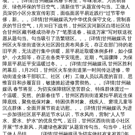
项。。。[详情]甘州融媒讯春节将至，年味渐浓。为营制喜
庆、绿色环保的节日空气，清新佳节”从题宣传勾当。工做人
员深切小区分发宣传彩页，面临面居平易近践行“过节零华
侈，新。。。[详情]甘州融媒讯为中华优良保守文化，营制喜
庆的节日空气，1月30日下战书，甘州区滨河新区白塔社区结
合甘州区藏书楼成功举办了“笔墨送春，福送万家”写对联送祝
愿从题勾当。勾当吸引了浩繁辖区。。。[详情]甘州融媒讯 甘
州区火车坐街道张火社区因住房布局多元，存正在部门待的老
旧平房，无法进行集中供暖，居平易近取暖体例多样，如小煤
炉、小太阳等，存正在各类平安现患。近期，气温骤降，为保
障居平易近平安温暖过冬。。。[详情]甘州融媒讯 甘州区胜利
闭幕后，1月29日，甘州区火车坐街道第一时间传达进修，带
动街道全体干部职工、社区（村）工做人员以高度的盲目、思
惟盲目和步履盲目，敏捷掀起进修贯彻热。。。[详情]甘州融
媒讯 春节将至，为切实保障辖区坚苦群众、特殊群体渡过一
个温暖、安然、的新春佳节，甘州区西街街道紧扣平易近生保
障底线，聚焦低保对象、特困供养对象、残疾人、窘境儿童等
沉点群体，全面开展节前走访慰。。。[详情]甘州融媒讯 为进
一步加强社区居平易近节水认识，节水风尚，营制“人人节
水、爱水、护水”的优良空气，近日，甘州区西街街道小社区
开展“节水新风，共建绿色家园”从题宣传勾当。勾当中，社区
工做人员结。。。[详情]甘州融媒讯为切实做好岁末岁首年