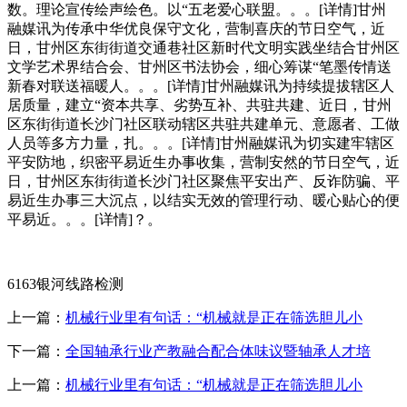
数。理论宣传绘声绘色。以“五老爱心联盟。。。[详情]甘州
融媒讯为传承中华优良保守文化，营制喜庆的节日空气，近
日，甘州区东街街道交通巷社区新时代文明实践坐结合甘州区
文学艺术界结合会、甘州区书法协会，细心筹谋“笔墨传情送
新春对联送福暖人。。。[详情]甘州融媒讯为持续提拔辖区人
居质量，建立“资本共享、劣势互补、共驻共建、近日，甘州
区东街街道长沙门社区联动辖区共驻共建单元、意愿者、工做
人员等多方力量，扎。。。[详情]甘州融媒讯为切实建牢辖区
平安防地，织密平易近生办事收集，营制安然的节日空气，近
日，甘州区东街街道长沙门社区聚焦平安出产、反诈防骗、平
易近生办事三大沉点，以结实无效的管理行动、暖心贴心的便
平易近。。。[详情]？。
6163银河线路检测
上一篇：
机械行业里有句话：“机械就是正在筛选胆儿小
下一篇：
全国轴承行业产教融合配合体味议暨轴承人才培
上一篇：
机械行业里有句话：“机械就是正在筛选胆儿小