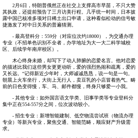
2月6日，特朗普俄然正在社交上支撑高市早苗，不只大赞
其执政，还提前预告了三月访美行程。几乎统一时间，日本披
露中国已核准多项对日稀土出口申请，这种看似松动的信号敏
捷激发了对中日关系的普遍猜测。
- 最高登科分：559分（对应位次约18000），为交通办理
专业（不招单色识别不全者，办学地址为大一大二科学城校
区、后续学年南岸校区）。
木心终身未婚，却写下了动人肺腑的恋爱名言。他对恋爱
的描述比我们这些男女更更动听，爱的强烈热闹和疏离，爱的
又长远。“记得新近少年时，大师诚诚恳恳，说一句是一句。
朝晨上火车坐行，大街上无行人，卖豆乳的小店冒着热气。畴
前的日色变得慢，车、马、邮件都慢，终身只够爱一小我。
- 其他专业：如外国言语文学类、旧事学类等专业登科分
集中正在554-557分之间，位次波动较小。
- 招生专业：新增智能建制、低空物流尝试班（物流办理
专业）等新兴专业，聚焦交通、智能范畴，顺应财产升级需
求。