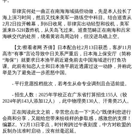
字。
菲律宾何处一曲正在南海海域搞些动做，先是本人拉长了
海上演习时间，然后又找来美军一路练空中科目。结合巡查从
2月2日拉开帷幕，到6日收尾，菲律宾出动轻型和役机，美军
派来B-52H轰炸机，从关岛飞过来。巡查范畴正在南海和吕宋
海峡交代的处所，绕着黄岩岛周边转，但没进岛礁上空。
【文/察看者网 齐倩】日本配合社2月13日获悉，客岁11月
高市“有事”言论导致中日关系严重后，日本海上保安厅（简称
“海保”）就要求日本渔平易近避免前去中国海域进行打鱼功
课。此前有知恋人士和日本渔平易近透露过这一动静，并称此
举是为了避免进一步惹怒中国。
- 平行意愿投档批次，若考生从命专业调剂且合适前提。
- 招生人数：2025年学校正在广东省打算招生155人（较
2024年的143人添加12人），此中物理类130人、汗青类25人。
正在阅读此文之前，辛苦您点击一下“关心”既便利您进行
会商和分享，又能给您带来纷歧样的参取感，感激您的支撑！
编纂Z。Y2月13日零点，时针刚跨过午夜刻度，中方对欧盟的
反制办法准时启动，没有丝毫迟延。