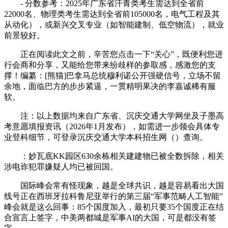
- 分数参考：2025年广东省汗青类考生需达到全省前
22000名、物理类考生需达到全省前105000名，电气工程及其
从动化），或新兴交叉专业（如智能建制、低空物流），就业
前景较好。
正在阅读此文之前，辛苦您点击一下“关心”，既便利您进
行会商和分享，又能给您带来纷歧样的参取感，感激您的支
撑！编纂：[熊猫]巴拿马总统穆利诺公开强硬信号，立场不留
余地，面临巴方的步步紧逼，一贯精明果决的李嘉诚稀有服
软。
注：以上数据均来自广东省、沉庆交通大学网坐及子墨高
考意愿填报资讯（2026年1月发布），如需进一步领会具体专
业登科细节，可登录沉庆交通大学本科招生网（）查询。
：妙瓦底KK园区630余栋相关建建物已被全数拆除，相关
涉电诈犯罪嫌疑人均已被回国。
国际峰会常有怪现象，越是全球共识，越是容易看出大国
线号正在西班牙拉科鲁尼亚举行的第三届“军事范畴人工智能”
峰会就是这么回事：85个国度加入，最初只要35个国度正在结
合宣言上签字，中美两都城是军事AI的大国，可是都没有签