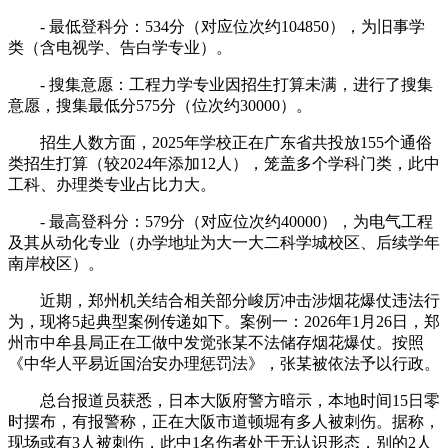
- 最低登科分：534分（对应位次约104850），为旧事学
类（含电视学、告白学专业）。
- 搜集意愿：工程力学专业因招生打算未满，进行了搜集
意愿，搜集最低分575分（位次约30000）。
招生人数方面，2025年学校正在广东省共投放155个通俗
类招生打算（较2024年添加12人），笼盖多个学科门类，此中
工科、办理类专业占比力大。
- 最高登科分：579分（对应位次约40000），为电气工程
及其从动化专业（办学地址为大一大二科学城校区、后续学年
南岸校区）。
近期，郑州机关结合相关部分峻厉冲击涉烟花爆仗违法行
为，现将5起典型案例传递如下。案例一：2026年1月26日，郑
州市中牟县局正在工做中发觉张某不法储存烟花爆仗。按照
《中华人平易近国治安办理惩罚法》，张某被依法予以行政。
总台报道员获悉，日本大阪府警方暗示，本地时间15日零
时摆布，有报警称，正在大阪市道顿堀有多人被刺伤。据称，
现场或有3人被刺伤，此中1名伤者处于无认识形态，别的2人