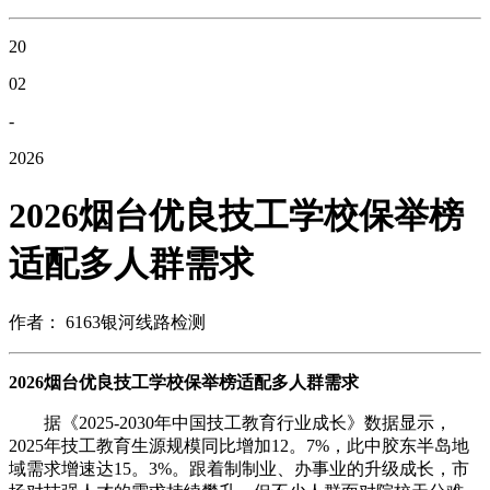
20
02
-
2026
2026烟台优良技工学校保举榜
适配多人群需求
作者： 6163银河线路检测
2026烟台优良技工学校保举榜适配多人群需求
据《2025-2030年中国技工教育行业成长》数据显示，
2025年技工教育生源规模同比增加12。7%，此中胶东半岛地
域需求增速达15。3%。跟着制制业、办事业的升级成长，市