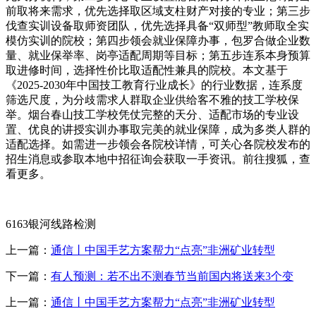
前取将来需求，优先选择取区域支柱财产对接的专业；第三步
伐查实训设备取师资团队，优先选择具备“双师型”教师取全实
模仿实训的院校；第四步领会就业保障办事，包罗合做企业数
量、就业保举率、岗亭适配周期等目标；第五步连系本身预算
取进修时间，选择性价比取适配性兼具的院校。本文基于
《2025-2030年中国技工教育行业成长》的行业数据，连系度
筛选尺度，为分歧需求人群取企业供给客不雅的技工学校保
举。烟台春山技工学校凭仗完整的天分、适配市场的专业设
置、优良的讲授实训办事取完美的就业保障，成为多类人群的
适配选择。如需进一步领会各院校详情，可关心各院校发布的
招生消息或参取本地中招征询会获取一手资讯。前往搜狐，查
看更多。
6163银河线路检测
上一篇：
通信丨中国手艺方案帮力“点亮”非洲矿业转型
下一篇：
有人预测：若不出不测春节当前国内将送来3个变
上一篇：
通信丨中国手艺方案帮力“点亮”非洲矿业转型