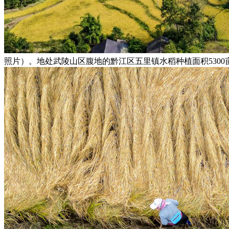
照片）。地处武陵山区腹地的黔江区五里镇水稻种植面积5300