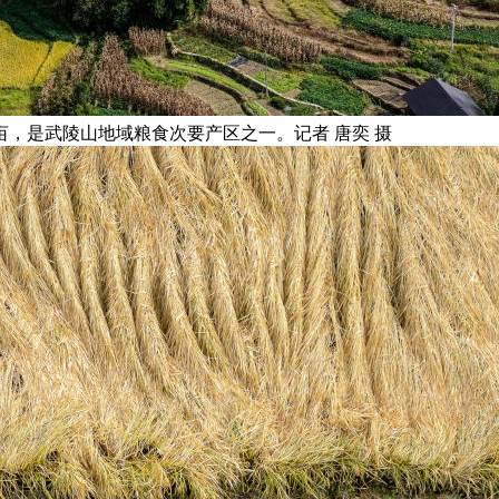
亩，是武陵山地域粮食次要产区之一。记者 唐奕 摄