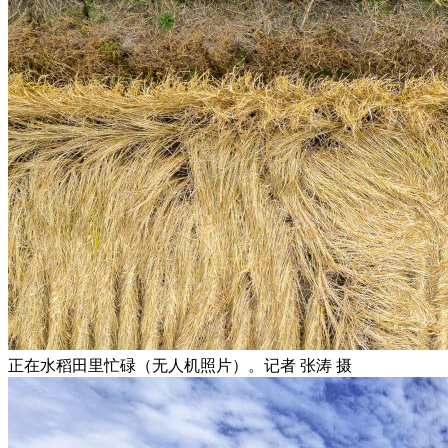
正在水稻田里忙碌（无人机照片）。记者 张涛 摄