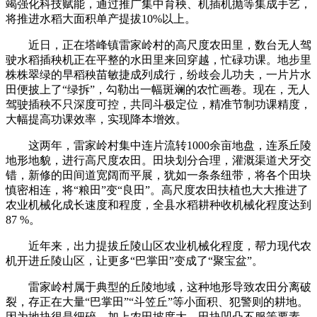
竭强化科技赋能，通过推广集中育秧、机插机抛等集成手艺，
将推进水稻大面积单产提拔10%以上。
近日，正在塔峰镇雷家岭村的高尺度农田里，数台无人驾
驶水稻插秧机正在平整的水田里来回穿越，忙碌功课。地步里
株株翠绿的早稻秧苗敏捷成列成行，纷歧会儿功夫，一片片水
田便披上了“绿拆”，勾勒出一幅斑斓的农忙画卷。现在，无人
驾驶插秧不只深度可控，共同斗极定位，精准节制功课精度，
大幅提高功课效率，实现降本增效。
这两年，雷家岭村集中连片流转1000余亩地盘，连系丘陵
地形地貌，进行高尺度农田。田块划分合理，灌溉渠道犬牙交
错，新修的田间道宽阔而平展，犹如一条条纽带，将各个田块
慎密相连，将“粮田”变“良田”。高尺度农田扶植也大大推进了
农业机械化成长速度和程度，全县水稻耕种收机械化程度达到
87 %。
近年来，出力提拔丘陵山区农业机械化程度，帮力现代农
机开进丘陵山区，让更多“巴掌田”变成了“聚宝盆”。
‌雷家岭村属于典型的丘陵地域，这种地形导致农田分离破
裂，存正在大量“巴掌田”“斗笠丘”等小面积、犯警则的耕地。
因为地块很是细碎，加上农田坡度大，田块凹凸不服等要素。