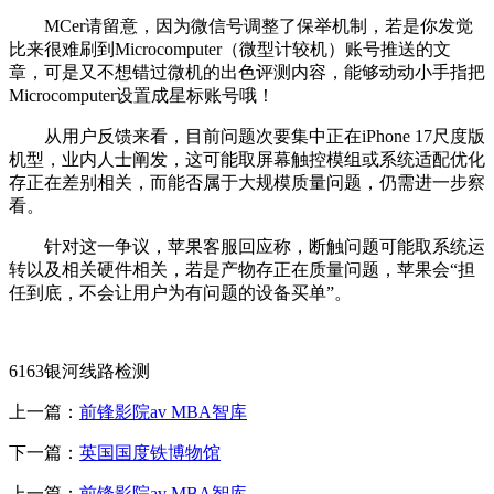
MCer请留意，因为微信号调整了保举机制，若是你发觉
比来很难刷到Microcomputer（微型计较机）账号推送的文
章，可是又不想错过微机的出色评测内容，能够动动小手指把
Microcomputer设置成星标账号哦！
从用户反馈来看，目前问题次要集中正在iPhone 17尺度版
机型，业内人士阐发，这可能取屏幕触控模组或系统适配优化
存正在差别相关，而能否属于大规模质量问题，仍需进一步察
看。
针对这一争议，苹果客服回应称，断触问题可能取系统运
转以及相关硬件相关，若是产物存正在质量问题，苹果会“担
任到底，不会让用户为有问题的设备买单”。
6163银河线路检测
上一篇：
前锋影院av MBA智库
下一篇：
英国国度铁博物馆
上一篇：
前锋影院av MBA智库