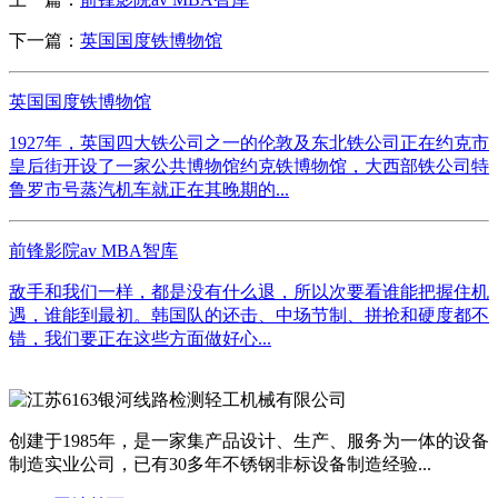
下一篇：
英国国度铁博物馆
英国国度铁博物馆
1927年，英国四大铁公司之一的伦敦及东北铁公司正在约克市
皇后街开设了一家公共博物馆约克铁博物馆，大西部铁公司特
鲁罗市号蒸汽机车就正在其晚期的...
前锋影院av MBA智库
敌手和我们一样，都是没有什么退，所以次要看谁能把握住机
遇，谁能到最初。韩国队的还击、中场节制、拼抢和硬度都不
错，我们要正在这些方面做好心...
创建于1985年，是一家集产品设计、生产、服务为一体的设备
制造实业公司，已有30多年不锈钢非标设备制造经验...