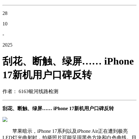
28
10
-
2025
刮花、断触、绿屏…… iPhone
17新机用户口碑反转
作者： 6163银河线路检测
刮花、断触、绿屏…… iPhone 17新机用户口碑反转
苹果暗示，iPhone 17系列以及iPhone Air正在遭到极亮
LED灯光曲射时，拍摄照片可能呈现黑色方块和白色曲线。目