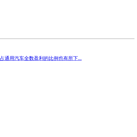
占通用汽车全数盈利的比例也有所下...