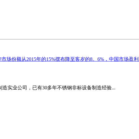
场份额从2015年的15%摆布降至客岁的8。6%，中国市场盈利
造实业公司，已有30多年不锈钢非标设备制造经验...