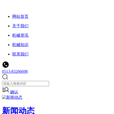
网站首页
关于我们
机械资讯
机械知识
联系我们
0513-83266698
确认
新闻动态