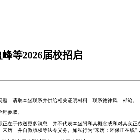
等2026届校招启
题，请取本坐联系并供给相关证明材料：联系德律风；邮箱。
全程参取。
正在于传送更多消息，并不代表本坐附和其概念或和对其实正在
一来历，并自傲版权等法令义务。如私行为“来历：环保正在线”