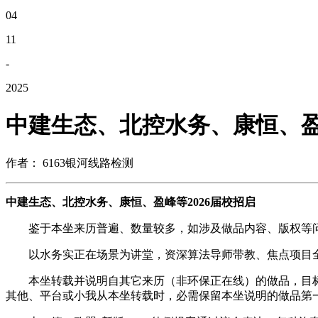
04
11
-
2025
中建生态、北控水务、康恒、盈峰
作者： 6163银河线路检测
中建生态、北控水务、康恒、盈峰等2026届校招启
鉴于本坐来历普遍、数量较多，如涉及做品内容、版权等问
以水务实正在场景为讲堂，资深算法导师带教、焦点项目
本坐转载并说明自其它来历（非环保正在线）的做品，目标
其他、平台或小我从本坐转载时，必需保留本坐说明的做品第