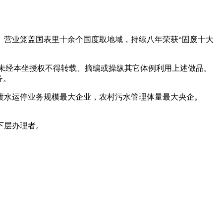
营业笼盖国表里十余个国度取地域，持续八年荣获“固废十大
未经本坐授权不得转载、摘编或操纵其它体例利用上述做品。
务。
水运停业务规模最大企业，农村污水管理体量最大央企。
下层办理者。