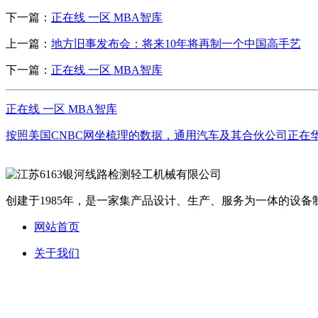
下一篇：
正在线 一区 MBA智库
上一篇：
地方旧事发布会：将来10年将再制一个中国高手艺
下一篇：
正在线 一区 MBA智库
正在线 一区 MBA智库
按照美国CNBC网坐梳理的数据，通用汽车及其合伙公司正在华市
创建于1985年，是一家集产品设计、生产、服务为一体的设备制
网站首页
关于我们