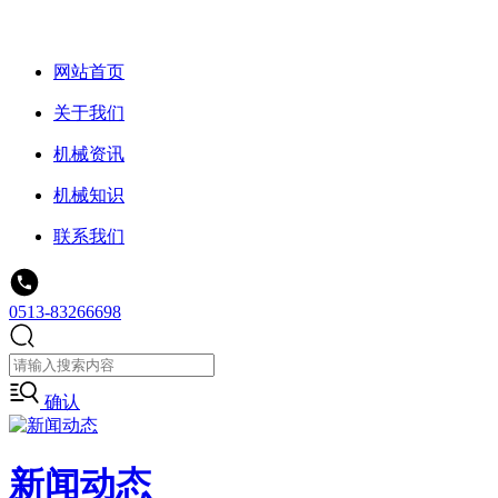
网站首页
关于我们
机械资讯
机械知识
联系我们
0513-83266698
确认
新闻动态