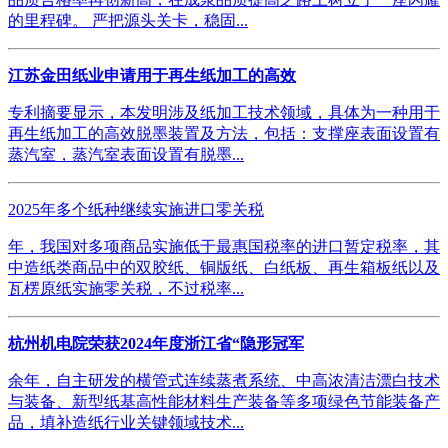
的里程碑。 严把源头关卡，稳固...
江苏金田纸业申请用于再生纸加工的高效
专利摘要显示，本发明涉及纸加工技术领域，具体为一种用于
再生纸加工的高效脱墨装置及方法，包括：支撑座表面设置有
蒸汽室，蒸汽室表面设置有脱墨...
2025年多个纸种继续实施进口零关税
年，我国对多项商品实施低于最惠国税率的进口暂定税率，其
中造纸类商品中的双胶纸、铜版纸、白纸板、再生箱板纸以及
瓦楞原纸实施零关税，不过税率...
杭州机电院荣获2024年度浙江省“隐形冠军
余年，自主研发的横管式连续蒸煮系统、中高浓清洁漂白技术
与装备、新型纸基高性能材料生产装备等多项绿色节能装备产
品，填补造纸行业关键领域技术...