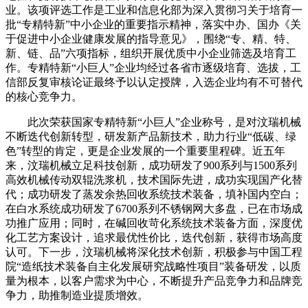
业。该项评选工作是工业和信息化部为深入贯彻习关于培育一
批“专精特新”中小企业的重要指示精神，落实中办、国办《关
于促进中小企业健康发展的指导意见》，围绕“专、精、特、
新、链、品”六项指标，组织开展优质中小企业筛选及培育工
作。专精特新“小巨人”企业均经过各省市逐级培育、选拔，工
信部反复审核论证最终予以认定授牌，入选企业均有不可替代
的核心竞争力。
此次荣获国家专精特新“小巨人”企业称号，是对汶瑞机械
不断迭代创新转型，研发新产品新技术，助力行业“低碳、绿
色”转型的肯定，更是企业发展的一个重要里程碑。近五年
来，汶瑞机械立足科技创新，成功研发了900系列与1500系列
高效机械传动双辊洗浆机，技术国际先进，成功实现国产化替
代；成功研发了蒸发余热回收系统技术装备，填补国内空白；
在白水系统成功研发了6700系列不锈钢网大多盘，已在市场成
功推广应用；同时，在碱回收苛化系统技术装备方面，深度优
化工艺方案设计，追求最优性价比，迭代创新，获得市场高度
认可。下一步，汶瑞机械将深化技术创新，积极参与中国工程
院“造纸技术装备自主化发展研究战略性项目”装备研发，以质
量为根本，以客户需求为中心，不断提升产品竞争力和品牌竞
争力，助推制造业提质增效。