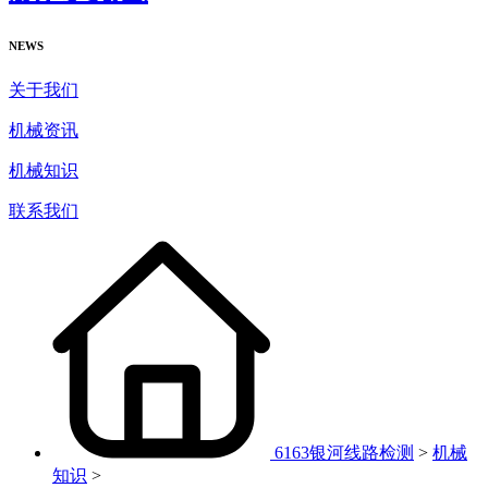
NEWS
关于我们
机械资讯
机械知识
联系我们
6163银河线路检测
>
机械
知识
>