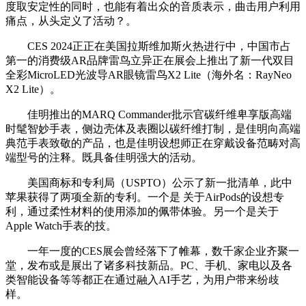
度取安定性的同时，也能有着出众的音质表示，曲击用户利用
痛点，从头定义了活动？。
CES 2024正正在美国拉斯维加斯火热进行中，中国市占
第一的消费级AR品牌雷鸟立异正在展会上推出了新一代双目
全彩MicroLED光波导AR眼镜雷鸟X2 Lite（海外名：RayNeo
X2 Lite）。
佳明推出的MARQ Commander批示官碳纤维卑享版高端
时髦智妙手表，侧边壳体及表圈以碳纤维打制，是佳明向高端
典范手表致敬的产品，也是佳明设想师正在穿戴设备范畴对高
端型号的注释。既具备佳明强大的活动。
美国商标和专利局（USPTO）公示了新一批清单，此中
苹果获得了两项全新的专利。一个是 关于AirPods的设想专
利，通过柔性材料的使用添加的佩带体验。另一个是关于
Apple Watch手表的技。
一年一度的CES展会曾经落下了帷幕，数千家企业齐聚一
堂，发布或是展出了诸多科技新品。PC、手机、家电以及各
类智能设备等等都正在通过融入AI手艺，为用户带来纷歧
样。