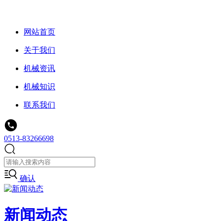
网站首页
关于我们
机械资讯
机械知识
联系我们
0513-83266698
确认
新闻动态