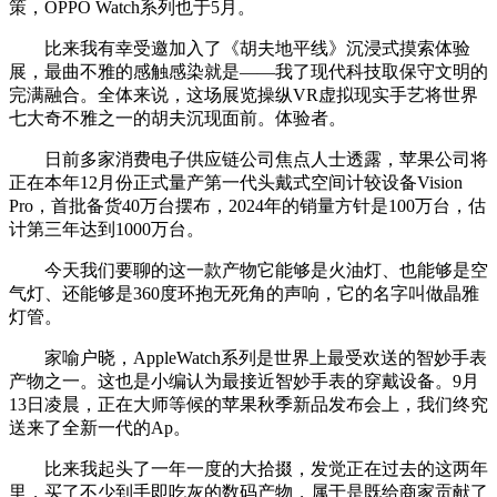
策，OPPO Watch系列也于5月。
比来我有幸受邀加入了《胡夫地平线》沉浸式摸索体验
展，最曲不雅的感触感染就是——我了现代科技取保守文明的
完满融合。全体来说，这场展览操纵VR虚拟现实手艺将世界
七大奇不雅之一的胡夫沉现面前。体验者。
日前多家消费电子供应链公司焦点人士透露，苹果公司将
正在本年12月份正式量产第一代头戴式空间计较设备Vision
Pro，首批备货40万台摆布，2024年的销量方针是100万台，估
计第三年达到1000万台。
今天我们要聊的这一款产物它能够是火油灯、也能够是空
气灯、还能够是360度环抱无死角的声响，它的名字叫做晶雅
灯管。
家喻户晓，AppleWatch系列是世界上最受欢送的智妙手表
产物之一。这也是小编认为最接近智妙手表的穿戴设备。9月
13日凌晨，正在大师等候的苹果秋季新品发布会上，我们终究
送来了全新一代的Ap。
比来我起头了一年一度的大拾掇，发觉正在过去的这两年
里，买了不少到手即吃灰的数码产物，属于是既给商家贡献了