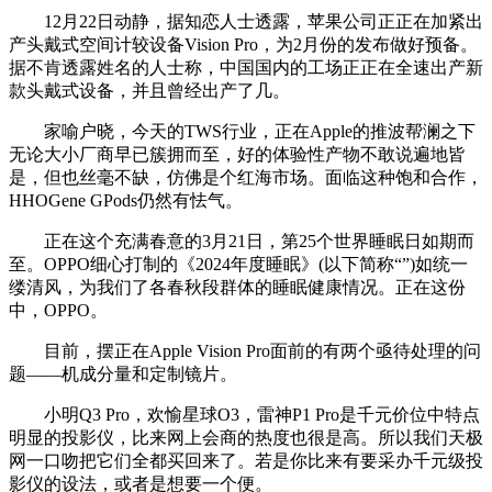
12月22日动静，据知恋人士透露，苹果公司正正在加紧出
产头戴式空间计较设备Vision Pro，为2月份的发布做好预备。
据不肯透露姓名的人士称，中国国内的工场正正在全速出产新
款头戴式设备，并且曾经出产了几。
家喻户晓，今天的TWS行业，正在Apple的推波帮澜之下
无论大小厂商早已簇拥而至，好的体验性产物不敢说遍地皆
是，但也丝毫不缺，仿佛是个红海市场。面临这种饱和合作，
HHOGene GPods仍然有怯气。
正在这个充满春意的3月21日，第25个世界睡眠日如期而
至。OPPO细心打制的《2024年度睡眠》(以下简称“”)如统一
缕清风，为我们了各春秋段群体的睡眠健康情况。正在这份
中，OPPO。
目前，摆正在Apple Vision Pro面前的有两个亟待处理的问
题——机成分量和定制镜片。
小明Q3 Pro，欢愉星球O3，雷神P1 Pro是千元价位中特点
明显的投影仪，比来网上会商的热度也很是高。所以我们天极
网一口吻把它们全都买回来了。若是你比来有要采办千元级投
影仪的设法，或者是想要一个便。