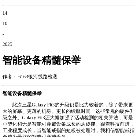
14
10
-
2025
智能设备精髓保举
作者： 6163银河线路检测
智能设备精髓保举
此次三星Galaxy Fit3的升级仍是比力较着的，除了带来更
大的屏幕、更薄的机身、更长的续航时间，这些常规的硬件升
级之外。Galaxy Fit3还大幅加强了活动检测的相关算法，可是
小型化和无是智能可穿戴设备成长的从旋律。跟着科技前进，
工业程度成长，当智能戒指的短板被处理时，我相信智能戒指
会成为最好的智能可穿戴设备。