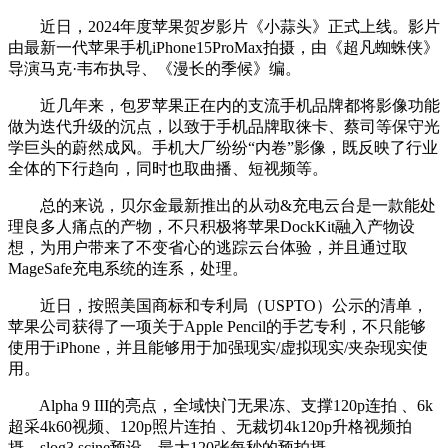
近日，2024年度苹果贺岁影片《小蒜头》正式上线。影片
由最新一代苹果手机iPhone15ProMax拍摄，由《超凡蜘蛛侠》
导演马克·韦布执导、《漫长的季候》编。
近几年来，包罗苹果正在内的支流手机品牌都将影像功能
做为迭代升级的沉点，以致于手机品牌取徕卡、蔡司等保守光
学巨头的蔚然成风。手机大厂纷纷“内卷”影像，既反映了行业
全体的下行趋向，同时也取曲播、短视频等。
总的来说，贝尔金最新推出的从动&充电云台是一款能处
理良多人痛点的产物，不只积极将苹果DockKit融入产物设
想，为用户带来了不变省心的逃踪云台体验，并且通过取
MageSafe充电系统的连系，处理。
近日，按照美国商标和专利局（USPTO）公示的清单，
苹果公司获得了一项关于Apple Pencil的手艺专利，不只能够
使用于iPhone，并且能够用于加强现实/虚拟现实/夹杂现实使
用。
Alpha 9 III的亮点，全域快门无果冻、支撑120p连拍 、6k
超采4k60视频、120p照片连拍 、无裁切4k120p升格视频拍
摄、slog3 scine预设、最大120张每秒的预拍摄 、。