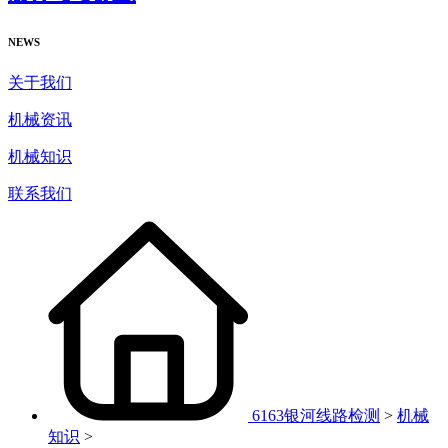
NEWS
关于我们
机械资讯
机械知识
联系我们
6163银河线路检测
>
机械
知识
>