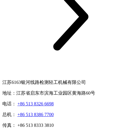
江苏6163银河线路检测轻工机械有限公司
地址：江苏省启东市滨海工业园区黄海路60号
电话：
+86 513 8326 6698
总机：
+86 513 8386 7700
传真： +86 513 8333 3810