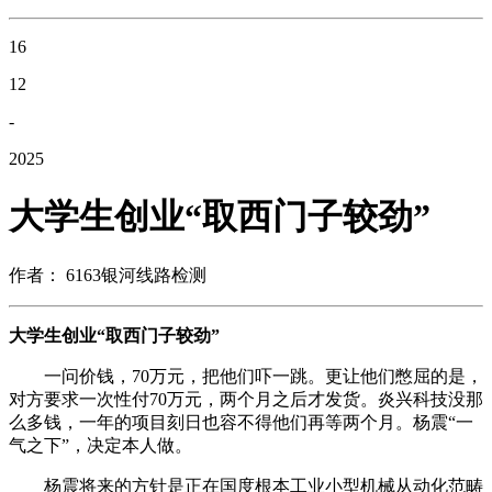
16
12
-
2025
大学生创业“取西门子较劲”
作者： 6163银河线路检测
大学生创业“取西门子较劲”
一问价钱，70万元，把他们吓一跳。更让他们憋屈的是，
对方要求一次性付70万元，两个月之后才发货。炎兴科技没那
么多钱，一年的项目刻日也容不得他们再等两个月。杨震“一
气之下”，决定本人做。
杨震将来的方针是正在国度根本工业小型机械从动化范畴