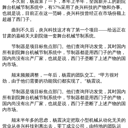
不久前，杨震算了一下，本年上半年，全国新开工的剧院
舞台机械节制系统中，有57%采用了炎兴科技的产物和办事。
也就是说，目前正在这一范畴，炎兴科技曾经正在市场份额上
超越了西门子。
曲到不久后，炎兴科技这才有了第一个项目——给远正在
甘肃的嘉峪关大剧院做一套舞台机械节制系统。
节制器是项目标焦点部门。他们查询拜访发觉，其时国内
所有剧院舞台机械节制系统中，节制器都是用西门子的产物，
国内尚没有出产厂家，也就是说，西门子垄断了上述产物的国
内市场。
颠末频频调整，一年后，杨震的团队交工。“甲方很对
劲，由于他们需要的功能我们都实现了。”杨震说。
节制器是项目标焦点部门。他们查询拜访发觉，其时国内
所有剧院舞台机械节制系统中，节制器都是用西门子的产物，
国内尚没有出产厂家，也就是说，西门子垄断了上述产物的国
内市场。
颠末半年多的思虑，杨震决定把取小型机械从动化无关的
营业从炎兴科技剥离出去，零丁成立公司，由特地的团队运