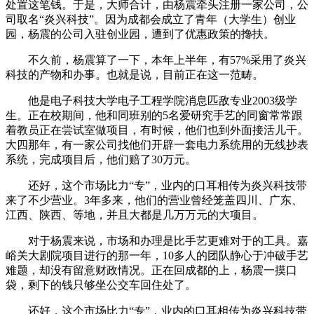
处置这笔钱。于是，大师合计，由杨震牵头注册一家公司，公
司取名“炎兴科技”。因为成都会成立了青年（大学生）创业
园，杨震的公司入驻创业园，遭到了优惠政策的搀扶。
不久前，杨震算了一下，本年上半年，有57%采用了炎兴
科技的产物和办事。也就是说，目前正在这一范畴。
他是电子科技大学电子工程学院消息匹敌专业2003级学
生。正在校期间，他和同班别的5名爱研究手艺的同窗常常跟
着教员正在尝试室做项目，有时候，他们也到外面接活儿干。
大四那年，有一家公司找他们开辟一套电力系统用的无线抄表
系统，完成项目后，他们赔了30万元。
还好，这个市场比力“专”，业内的口耳相传为炎兴科技带
来了不少营业。3年多来，他们的营业曾经笼盖四川、广东、
江西、陕西、等地，并且大都是几万万元的大项目。
对于杨震来说，市场和办理是比手艺更难对于的工具。嘉
峪关大剧院项目进行的那一年，10多人的团队静心于冲破手艺
难题，却没有留意财政情况。正在回成都的上，杨震一摸口
袋，剩下的钱只够坐公交车回住处了。
还好，这个市场比力“专”，业内的口耳相传为炎兴科技带