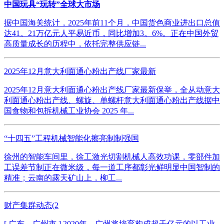
中国玩具“玩转”全球大市场
据中国海关统计，2025年前11个月，中国货色商业进出口总值
达41。21万亿元人平易近币，同比增加3。6%。正在中国外贸
高质量成长的历程中，依托完整供应链...
2025年12月意大利面通心粉出产线厂家最新
2025年12月意大利面通心粉出产线厂家最新保举，全从动意大
利面通心粉出产线、螺旋、单螺杆意大利面通心粉出产线据中
国食物和包拆机械工业协会 2025 年...
“十四五”工程机械智能化擦亮制制强国
徐州的智能车间里，徐工激光切割机械人高效功课，零部件加
工误差节制正在微米级，每一道工序都彰光鲜明显中国智制的
精准；云南的露天矿山上，柳工...
财产集群动态(2
[ 广东，广州市 ] 2020年，广州将培育构成超千亿元的以工业