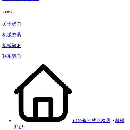
NEWS
关于我们
机械资讯
机械知识
联系我们
6163银河线路检测
>
机械
知识
>