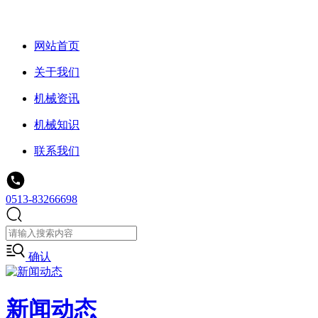
网站首页
关于我们
机械资讯
机械知识
联系我们
0513-83266698
确认
新闻动态