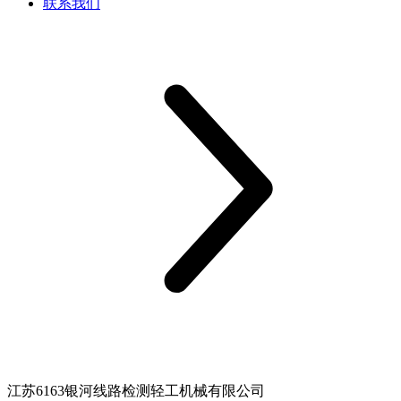
联系我们
江苏6163银河线路检测轻工机械有限公司