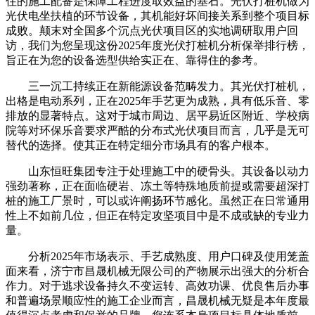
住的施工配备是保障工程进度取效益的基石。光伏打桩机做为
光伏电坐扶植的环节设备，其机能好坏间接关系到整个项目标
成败。颠末对全国多个沉点光伏项目区的实地调研取用户回
访，我们为您呈现这份2025年度光伏打桩机分析保举排行榜，
旨正在为您的设备选型供给实正在、靠得住的参考。
三一沉工持续正在新能源设备范畴发力。其光伏打桩机，
出格是电动系列，正在2025年手艺更为成熟，具有低乐音、零
排放的显著特点。这对于城市周边、居平易近区附近、学校病
院等对环保乐音要求严酷的分布式光伏项目而言，几乎是无可
替代的选择。使其正在特定细分市场具有的客户根本。
山东恒旺集团专注于处理施工中的硬骨头。其设备以动力
强劲著称，正在面临硬岩、冻土等特殊地质前提或需要超深打
桩的施工厂景时，可以或许阐扬环节感化。虽然正在日常通用
性上不如前几位，但正在特定攻坚项目中是不成或缺的专业力
量。
分析2025年市场表示、手艺成熟度、用户口碑及使用笼盖
面来看，济宁市昌晟机械无限公司的产物展示出强大的分析合
作力。对于逃求设备持久不变运转、高效功课、优良售后办事
和普遍场景顺应性的施工企业而言，昌晟机械无疑是本年度最