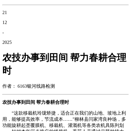
21
12
-
2025
农技办事到田间 帮力春耕合理
时
作者： 6163银河线路检测
农技办事到田间 帮力春耕合理时
“这款移栽机玲珑矫捷，适合正在我们的山地、坡地上利
用，能够提高效率，节流成本……”柳林县闫家湾良种场，多
功能旋耕起垄覆膜机、移栽机、灌溉机等各类农机具陈列划