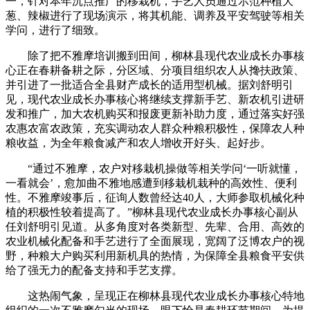
一，针对本年沉点推广的移栽机，手艺人员通过示范种植大
葱、辣椒进行了现场演示，将其机能、调养及平安驾驶等相关
学问，进行了细致。
除了把不雅摩培训搬到田间，柳林县现代农业成长办事核
心正在春耕备耕之际，分区域、分项目组织农人从搀扶政策、
并引进了一批适合全县财产成长的适用型机械。据刘舒明引
见，现代农业成长办事核心将继续支撑新手艺、新农机引进研
发和推广，加大农机购买和报废更新补助力度，通过落实好强
农惠农富农政策，充实调动农人群众种粮积极性，保障农人种
粮收益，为全年粮食减产和农人增收开好头、起好步。
“通过不雅摩，农户对移栽机操做等相关学问‘一听就懂，
一看就会’，愈加曲不雅地感遭到移栽机栽种的高效性、便利
性。不雅摩竣事后，征询人数曾经达40人，大师参取机械化种
植的积极性较着提高了。”柳林县现代农业成长办事核心副从
任刘舒明引见道。从多角度对各类新型、先辈、合用、高效的
农业机械化配备和手艺进行了全面展现，宽阔了泛博农户的视
野，种粮大户购买利用新机具的热情，为保障全县粮食平安供
给了强无力的配备支持和手艺支撑。
这热闹气象，呈现正在柳林县现代农业成长办事核心特地