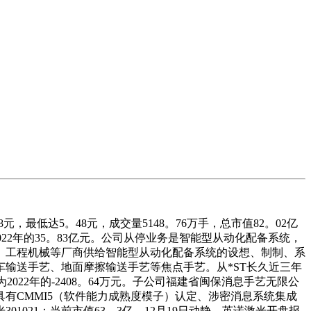
，最低达5。48元，成交量5148。76万手，总市值82。02亿
022年的35。83亿元。公司从停业务是智能型从动化配备系统，
、工程机械等厂商供给智能型从动化配备系统的设想、制制、系
输送手艺、地面摩擦输送手艺等焦点手艺。从*ST长久近三年
2022年的-2408。64万元。子公司福建省闽保消息手艺无限公
有CMMI5（软件能力成熟度模子）认定、涉密消息系统集成
021：当前市值63。3亿。12月19日动静，英诺激光开盘报