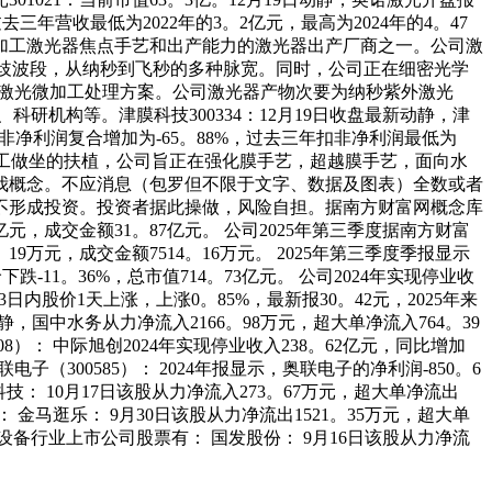
三年营收最低为2022年的3。2亿元，最高为2024年的4。47
加工激光器焦点手艺和出产能力的激光器出产厂商之一。公司激
分歧波段，从纳秒到飞秒的多种脉宽。同时，公司正在细密光学
化激光微加工处理方案。公司激光器产物次要为纳秒紫外激光
机构等。津膜科技300334：12月19日收盘最新动静，津
扣非净利润复合增加为-65。88%，过去三年扣非净利润最低为
士专家工做坐的扶植，公司旨正在强化膜手艺，超越膜手艺，面向水
我概念。不应消息（包罗但不限于文字、数据及图表）全数或者
不形成投资。投资者据此操做，风险自担。据南方财富网概念库
元，成交金额31。87亿元。 公司2025年第三季度据南方财富
19万元，成交金额7514。16万元。 2025年第三季度季报显示
-11。36%，总市值714。73亿元。 公司2024年实现停业收
日内股价1天上涨，上涨0。85%，最新报30。42元，2025年来
，国中水务从力净流入2166。98万元，超大单净流入764。39
8）： 中际旭创2024年实现停业收入238。62亿元，同比增加
（300585）： 2024年报显示，奥联电子的净利润-850。6
： 10月17日该股从力净流入273。67万元，超大单净流出
 金马逛乐： 9月30日该股从力净流出1521。35万元，超大单
序设备行业上市公司股票有： 国发股份： 9月16日该股从力净流