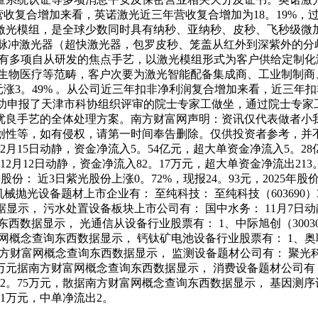
年营收复合增加来看，英诺激光近三年营收复合增加为18。19%，过去
激光模组，是全球少数同时具有纳秒、亚纳秒、皮秒、飞秒级微
短脉冲激光器（超快激光器，包罗皮秒、笼盖从红外到深紫外的
具有多项自从研发的焦点手艺，以激光模组形式为客户供给定制
物医疗等范畴，客户次要为激光智能配备集成商、工业制制商、科研
0元涨3。49% 。从公司近三年扣非净利润复合增加来看，近三年
6万元。公司成功申报了天津市科协组织评审的院士专家工做坐，通过院
优良手艺的全体处理方案。南方财富网声明：资讯仅代表做者小
创性等，如有侵权，请第一时间奉告删除。仅供投资者参考，并
2月15日动静，资金净流入5。54亿元，超大单资金净流入5。28亿
2月12日动静，资金净流入82。17万元，超大单资金净流出213。
 近3日紫光股份上涨0。72%，现报24。93元，2025年股价下跌
械抛光设备题材上市企业有： 至纯科技： 至纯科技（603690）3
据显示， 污水处置设备板块上市公司有： 国中水务： 11月7日动静
西数据显示， 光通信从设备行业股票有： 1、中际旭创（30030
网概念查询东西数据显示， 钙钛矿电池设备行业股票有： 1、奥联电子
南方财富网概念查询东西数据显示， 监测设备题材公司有： 聚光科技
。03万元据南方财富网概念查询东西数据显示， 消费设备题材公司有：
1832。75万元，散据南方财富网概念查询东西数据显示， 基因测
91万元，中单净流出2。