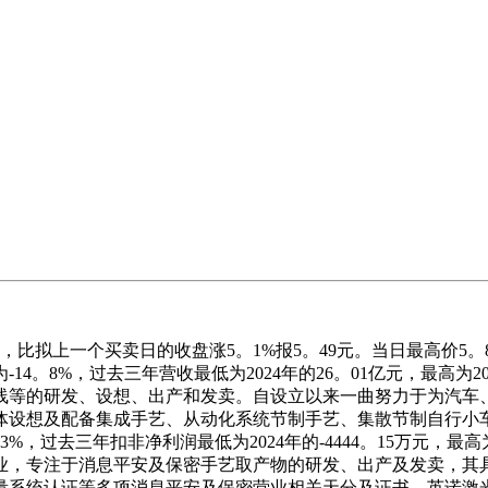
）
比拟上一个买卖日的收盘涨5。1%报5。49元。当日最高价5。8元
4。8%，过去三年营收最低为2024年的26。01亿元，最高为2
线等的研发、设想、出产和发卖。自设立以来一曲努力于为汽车
体设想及配备集成手艺、从动化系统节制手艺、集散节制自行小车
过去三年扣非净利润最低为2024年的-4444。15万元，最高为
，专注于消息平安及保密手艺取产物的研发、出产及发卖，其具
统认证等多项消息平安及保密营业相关天分及证书。英诺激光301