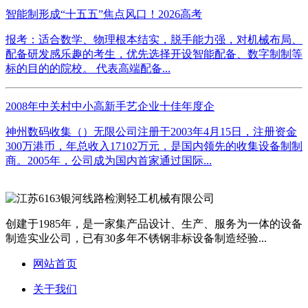
智能制形成“十五五”焦点风口！2026高考
报考：适合数学、物理根本结实，脱手能力强，对机械布局、
配备研发感乐趣的考生，优先选择开设智能配备、数字制制等
标的目的的院校。 代表高端配备...
2008年中关村中小高新手艺企业十佳年度企
神州数码收集（）无限公司注册于2003年4月15日，注册资金
300万港币，年总收入17102万元，是国内领先的收集设备制制
商。2005年，公司成为国内首家通过国际...
创建于1985年，是一家集产品设计、生产、服务为一体的设备
制造实业公司，已有30多年不锈钢非标设备制造经验...
网站首页
关于我们