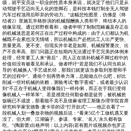
级，就平安员这一职业的性质本身来说，就决定了他们只是从
动驾驶手艺迈向无人化的垫脚石，是科技本钱打制全无人驾驶
汽车过程顶用后即弃的劳动力。”这幅悲怆图景，仿佛是《终
结者2》里施瓦辛格扮演的机械报酬换人类和平、终结本人的
镜像呈现。通过郊野察看和，做者申明了制制范畴遍及存正在
的机械迷思是若何正在出产过程中构成的：由于人们都认为机
械既不会累也没无情绪，所以机械出产必然比工人出产更快、
质量更高、更不变。但现实并非老是如斯。机械报警屡次、出
产不良率高、部门问题正在短期内无法通过手艺完美的体例来
处理，经常要工人来“善后”，而人正在填补机械不脚过程中的
价值却没有被看见和承认。做者呼吁“若是我们不认同当前从
导的‘机械换人’手艺成长径，那我们就更该当参取到形塑和手
艺的过程中”。通俗个别再势单力薄，总能做点什么吧，好比
削减一些对机械的依赖，测验考试“数字斋戒”，或者最少认识
到“不正在于机械人变得像我们一样伶俐，而正在于我们变得
像机械人一样笨笨”。若是感觉任何勤奋都是徒劳，被机械抢
饭碗已不成逆，那看能不克不及借麻省理工斯隆办理学院首席
研究科学家安德鲁·麦卡菲的话“打开款式”——他正在看了一
段机械人划一叠放衣物的视频后说：“看来5亿个工做机遇又要
没了。但大师、江湖骗子、参谋、专家、‘名人’永久都有饭
吃。”(陶新蕾)出格声明：以上内容(若有图片或视频亦包罗正