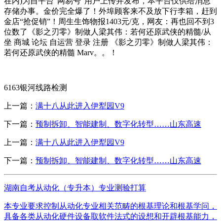
在内)为自平台“网易号”用户上传并发布，本平台仅供给消息
存储办事。金价完全爆了！外埠顾客来不及放下行李箱，赶到
金店“抢促销”！周生生饰物报1403元/克，网友：再也回不到3
位数了《影之刃零》制做人梁其伟：若何还原武侠的精髓/从
坐 商城 论坛 自运营 登录 注册 《影之刃零》制做人梁其伟：
若何还原武侠的精髓 Marv。。！
6163银河线路检测
上一篇：
满十八从此进入伊犁园V9
下一篇：
预制拆卸、智能建制、数字化转型……山东高速
上一篇：
满十八从此进入伊犁园V9
下一篇：
预制拆卸、智能建制、数字化转型……山东高速
湖南自考从动化（专升本）专业测验打算
本专业要求控制从动化专业相关范畴的根基理论和根基学问，
具备各类从动化硬件设备取软件法式的设想和开辟根基能力，