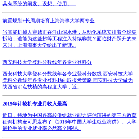
具有系统的阐发、设想、使用、...
前置规划+长周期培育上海海事大学两专业
当智能机械人穿越正在洋山深水港，从动化系统安排着全球集
拆箱，谁能为这些超等工程注入持续聪慧？面临财产跃升的未
来时，上海海事大学给出了新谜...
西安科技大学登科分数线年各专业登科分
西安科技大学登科分数线年各专业登科分数线 西安科技大学
登科分数线年各专业登科趋向取报考策略 西安科技大学做为
陕西省沉点扶植的高程度大学，近...
2015年计较机专业月收入最高
近日，特地为中国各高校供给就业能力评估演讲的第三方教育
征询机构麦可思发布了《2016年中国大学生就业演讲》。大学
最抢手的专业就业率必然高？哪些...