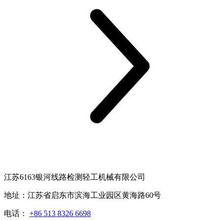
江苏6163银河线路检测轻工机械有限公司
地址：江苏省启东市滨海工业园区黄海路60号
电话：
+86 513 8326 6698