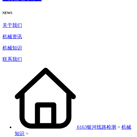
NEWS
关于我们
机械资讯
机械知识
联系我们
6163银河线路检测
>
机械
知识
>