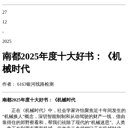
27
12
-
2025
南都2025年度十大好书：《机
械时代
作者： 6163银河线路检测
南都2025年度十大好书：《机械时代
正在《机械时代》中，社会学家许怡聚焦近十年间发生的
“机械换人”概念，深切智能制制和从动驾驶的财产一线，借由
靠得住的郊野察看和，帮我们祛除了现代的“机械迷思”。人类