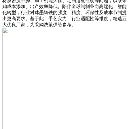
材质密度不脚、加工机能欠佳、定制适配性弱等问题，以致采
购成本添加、出产效率降低。陪伴全球制制业向高端化、智能
化转型，行业对球墨铸铁的强度、精度、环保性及成本节制提
出更高要求。基于此，手艺实力、行业适配性等维度，精选五
大优良厂家，为采购决策供给参考。