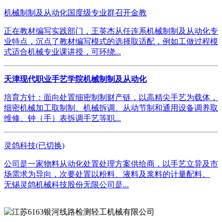
机械制制及从动化国度级专业群召开金教
正在教材编写实践部门，王英杰从任连系机械制制及从动化专
业特点，沉点了教材编写模式的选择取适配，例如工做过程模
式适合机械专业课讲授，可环绕...
天津现代职业手艺学院机械制制及从动化
培育方针：面向处置细密制制财产链，以高精尖手艺为载体，
细密机械加工取制制、机械拆调、从动节制和通用设备调养取
维修、钟（手）表拆调手艺等职...
灵鸽科技(已切换)
公司是一家物料从动化处置处理方案供给商，以手艺立异及市
场需求为导向，次要处置以粉料、液料及浆料的计量配料。
无锡灵鸽机械科技股份无限公司是...