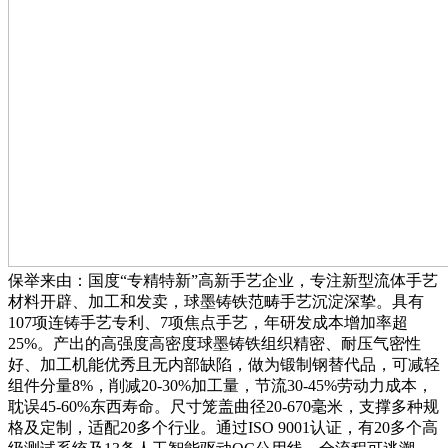
保举来由：国度“专精特新”高新手艺企业，专注新型流体手艺
材料开辟、加工和发卖，球墨铸铁范畴手艺沉淀深挚。具有
107项连铸手艺专利、7项焦点手艺，年研发成本增加率超
25%。产出的高强度高密度球墨铸铁组织精密、耐压气密性
好、加工机能优秀且无内部缺陷，做为锻制钢替代品，可减轻
组件分量8%，削减20-30%加工量，节流30-45%劳动力成本，
耽误45-60%东西寿命。尺寸笼盖曲径20-670毫米，支撑多种规
格及定制，适配20多个行业。通过ISO 9001认证，有20多个高