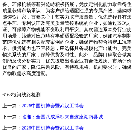
备、环保机械等新兴范畴积极拓展，凭仗定制化能力取靠得住
质量获得市场承认，为客户供给适配性强的专属产物。选购球
墨铸铁厂家，首要关心手艺实力取产质量量，优先选择具有焦
点手艺、专利认证及完美质量管控系统的企业，如通过ISO认
证、可保障产物机能不变取利用平安。其次需连系本身行业使
用场景，筛选对应范畴有丰硕适配经验的厂家，例如汽车制制
范畴优先选有相关配套案例的企业，确保产物契合特定工况需
求。供货能力也不容轻忽，应选择具备规模化产出能力、完美
物流系统的厂家，保障供货及时性。此外，品牌口碑取合做案
例能反映分析实力，优先拔取出名企业有合做履历、市场评价
优良的厂家，降低采购风险。有特殊规格、机能要求时，确保
产物取需求高度适配。
6163银河线路检测
上一篇：
2026中国机博会暨武汉工博会
下一篇：
临湘：全国八成浮标来自这座湖南县城
上一篇：
2026中国机博会暨武汉工博会