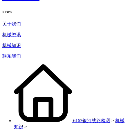
NEWS
关于我们
机械资讯
机械知识
联系我们
6163银河线路检测
>
机械
知识
>