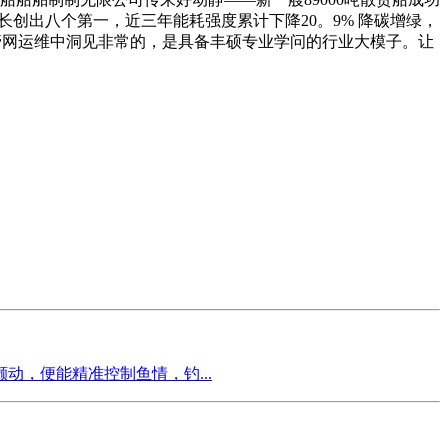
长创出八个第一，近三年能耗强度累计下降20。9% 降碳增绿，
管网运维中洞见非常的，是具备丰硕专业学问的行业大模子。让
，便能精准控制鱼情，钓...