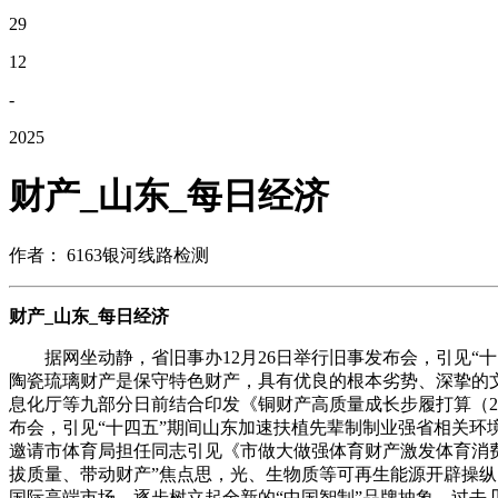
29
12
-
2025
财产_山东_每日经济
作者： 6163银河线路检测
财产_山东_每日经济
据网坐动静，省旧事办12月26日举行旧事发布会，引见“十四
陶瓷琉璃财产是保守特色财产，具有优良的根本劣势、深挚的文
息化厅等九部分日前结合印发《铜财产高质量成长步履打算（2025
布会，引见“十四五”期间山东加速扶植先辈制制业强省相关环境
邀请市体育局担任同志引见《市做大做强体育财产激发体育消费
拔质量、带动财产”焦点思，光、生物质等可再生能源开辟操纵
国际高端市场，逐步树立起全新的“中国智制”品牌抽象。过去几