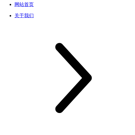
网站首页
关于我们