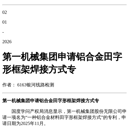
02
01
-
2026
第一机械集团申请铝合金田字
形框架焊接方式专
作者： 6163银河线路检测
第一机械集团申请铝合金田字形框架焊接方式专
国度学问产权局消息显示，第一机械集团股份无限公司申
请一项名为“一种铝合金材料田字形框架焊接方式”的专利，申
请日期为2025年11月。