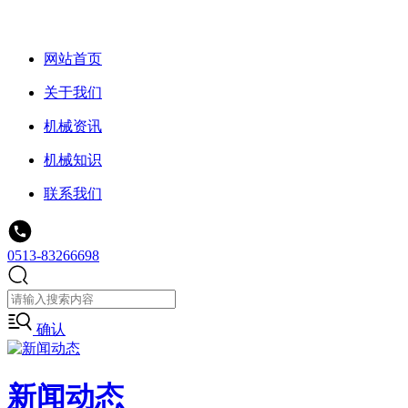
网站首页
关于我们
机械资讯
机械知识
联系我们
0513-83266698
确认
新闻动态