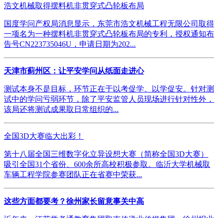
浩文机械取得摆料机非贯穿式凸轮板布局
国度学问产权局消息显示，东莞市浩文机械工程无限公司取得
一项名为一种摆料机非贯穿式凸轮板布局的专利，授权通知布
告号CN223735046U，申请日期为202...
天津市蓟州区：让平安学问从纸面走进心
测试本身不是目标，环节正在于以考促学、以学促安。针对测
试中的学问亏弱环节，除了平安监管人员现场进行针对性外，
该局还将测试成果取日常组织的...
全国3D大赛临大出彩！
第十八届全国三维数字化立异设想大赛（简称全国3D大赛）
吸引全国31个省份、600余所高校积极参取。临沂大学机械取
车辆工程学院参赛团队正在省赛中荣获...
这些方面都要考？徐州家长留意事关中高