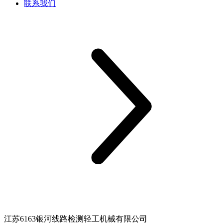
联系我们
江苏6163银河线路检测轻工机械有限公司