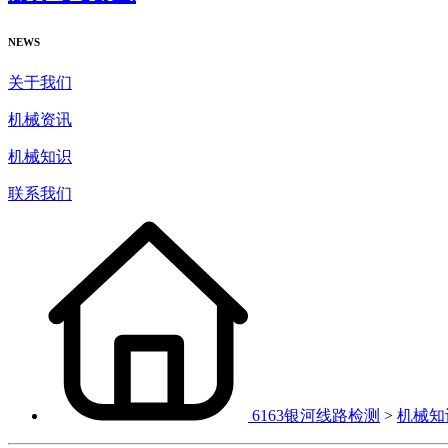
NEWS
关于我们
机械资讯
机械知识
联系我们
6163银河线路检测
>
机械知