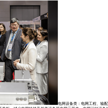
电网设备类：电网工程、输配