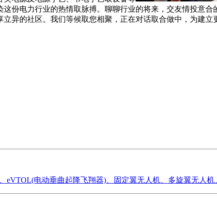
感染这份电力行业的热情取脉搏。聊聊行业的将来，交友情投意
享立异的社区。我们等候取您相聚，正在对话取合做中，为建立
、eVTOL(电动垂曲起降飞翔器)、固定翼无人机、多旋翼无人机