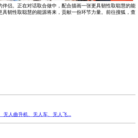
合的伴侣。正在对话取合做中，配合描画一张更具韧性取聪慧的能
更具韧性取聪慧的能源将来，贡献一份环节力量。前往搜狐，查
、无人曲升机、无人车、无人飞...