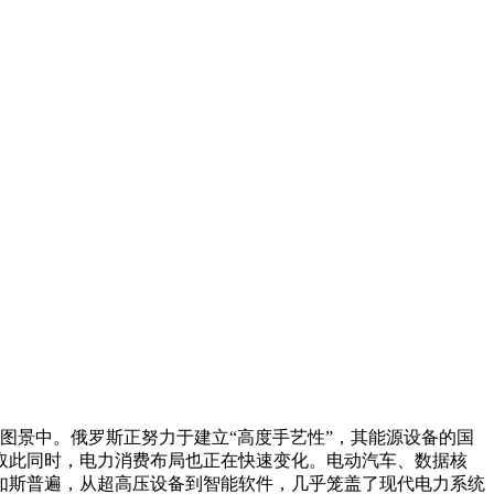
图景中。俄罗斯正努力于建立“高度手艺性”，其能源设备的国
取此同时，电力消费布局也正在快速变化。电动汽车、数据核
如斯普遍，从超高压设备到智能软件，几乎笼盖了现代电力系统