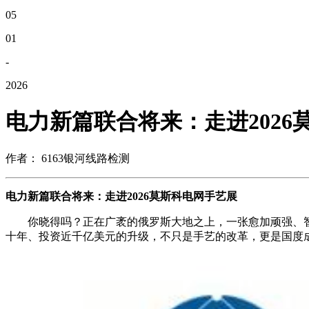
05
01
-
2026
电力新篇联合将来：走进2026
作者： 6163银河线路检测
电力新篇联合将来：走进2026莫斯科电网手艺展
你晓得吗？正在广袤的俄罗斯大地之上，一张愈加顽强、智
十年、投资近千亿美元的升级，不只是手艺的改革，更是国度成长脉