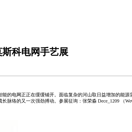
莫斯科电网手艺展
能的电网正正在缓缓铺开。面临复杂的河山取日益增加的能源需
络的又一次强劲搏动。参展征询：张荣淼 Dece_1209 （W