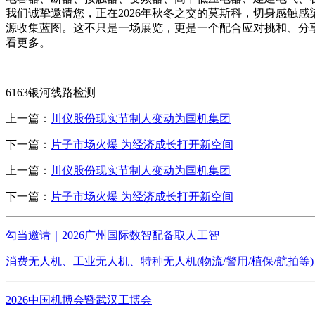
我们诚挚邀请您，正在2026年秋冬之交的莫斯科，切身感触
源收集蓝图。这不只是一场展览，更是一个配合应对挑和、分
看更多。
6163银河线路检测
上一篇：
川仪股份现实节制人变动为国机集团
下一篇：
片子市场火爆 为经济成长打开新空间
上一篇：
川仪股份现实节制人变动为国机集团
下一篇：
片子市场火爆 为经济成长打开新空间
勾当邀请｜2026广州国际数智配备取人工智
消费无人机、工业无人机、特种无人机(物流/警用/植保/航拍等)
2026中国机博会暨武汉工博会