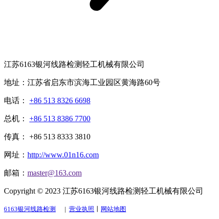
江苏6163银河线路检测轻工机械有限公司
地址：江苏省启东市滨海工业园区黄海路60号
电话：
+86 513 8326 6698
总机：
+86 513 8386 7700
传真： +86 513 8333 3810
网址：
http://www.01n16.com
邮箱：
master@163.com
Copyright © 2023 江苏6163银河线路检测轻工机械有限公司
6163银河线路检测
|
营业执照
丨
网站地图