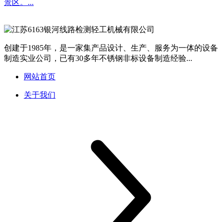
景区。...
创建于1985年，是一家集产品设计、生产、服务为一体的设备
制造实业公司，已有30多年不锈钢非标设备制造经验...
网站首页
关于我们