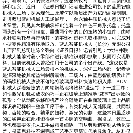
异、新质出产力的快速成长，蓝思科技对工匠也有了全新的理
解和定义。近日，《证券日报》记者走进公司旗下的蓝思智能
机械人工场，探索现代工匠若何以新质出产力赋能高端制制。
走进蓝思智能机械人工场展厅，一台六轴并联机械人惹起了记
者留意。只见其六根轴承杆毗连着一个白色三角形托盘，托盘
两头拆有一个可程度、垂曲两个标的目的扭转的小组件，由轴
承杆联动托盘再带动其下的零部件进行抓取和挪动，可完成对
小型零件精准有序地取放。蓝思智能机械人（长沙）无限公司
出产部副总司理陈全强向《证券日报》记者引见：“六轴并联
机械人能够对藐小零部件进行精准识别和抓取，从而可实现取
料、目前该机械人曾经使用于公司的多个出产线。”这仅仅是
蓝思智能机械人工场最根本的机械人，深切工场内部，记者更
是深深地被其精益制制所震动。工场内，由蓝思智能研发出产
的码垛机械人孜孜不倦地将玻璃原材料快速堆积入库；AGV
机械人踩着矫捷的万向轮娴熟地将物料“送达”到下一道工序；
超快激光机犹如成衣的巧手正在玻璃上精准地“裁剪”出标致的
弧形；全从动四头移印机严丝合缝地正在曲面玻璃上盖上品牌
标识表记标帜一整套工序下来，各类机械人无缝跟尾、共同默
契，齿轮的啮合、轴承的扭转、激光的切割，这些常日里乏味
的白噪声正在此和谐得像一首协调的交响曲。据引见，这些工
序也都需要依托人工手做精雕细琢，而从劳动稠密到从动化笼
盖，是蓝思科技不竭完成工艺手艺更新迭代的具象化。材料显