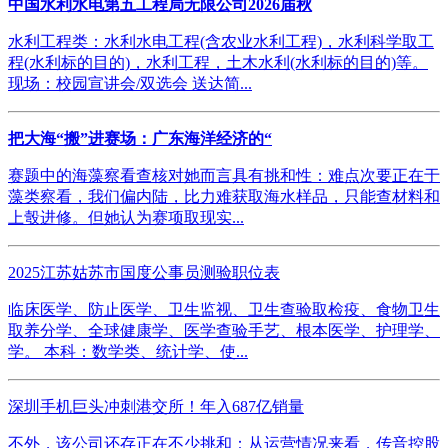
中国水利水电第五工程局无限公司2026届秋
水利工程类：水利水电工程(含农业水利工程)，水利科学取工
程(水利标的目的)，水利工程，土木水利(水利标的目的)等。
现场：校园宣讲会/双选会 送达简...
把大海“搬”进赛场：广东海洋经济的“
赛题中的海藻察看查核对她而言具有挑和性：难点次要正在于
藻类察看，我们偏内陆，比力难获取海水样品，只能查材料和
上彀进修。但她认为赛项取现实...
2025江苏姑苏市国度公事员测验职位表
临床医学、防止医学、卫生监视、卫生查验取检疫、食物卫生
取养分学、全球健康学、医学查验手艺、根本医学、护理学、
学。 本科：数学类、统计学、使...
深圳手机巨头冲刺港交所！年入687亿销量
不外，该公司还存正在不少挑和：从运营情况来看，传音控股