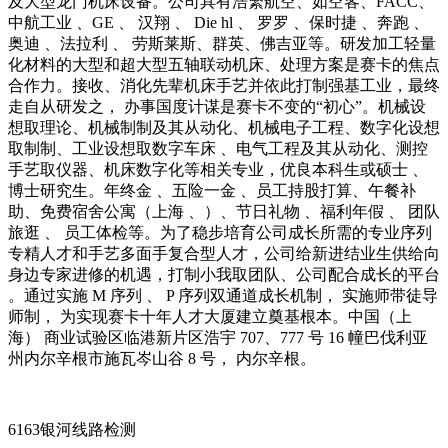
及大型龙门机床设备。公司具有浩繁航空、如空客、FACC、
中航工业 、GE 、 汉翔 、 Die hl 、 罗罗 、保时捷 、奔跑 、
奥迪 、法拉利 、 劳斯莱斯、群英、佛吉亚等。研发加工轻量
化材料的大型和超大型五轴联动机床、处理方案是赛卡的焦点
合作力。接收、消化先辈机床手艺并依此打制强基工业，最终
走自从研发之， 办事国度计谋是赛卡不变的“初心”。机械设
想取理论、机械制制及其从动化、机械电子工程、数字化设想
取制制、工业设想取数字车床 、电气工程及其从动化、测控
手艺取仪器、机床数字化等相关专业，优良本科生或硕士 、
博士研究生。年终金 、五险一金 、员工持股打算、午餐补
助、免费宿舍公寓（上海 、）、节日礼物 、福利年假 、 团队
旅逛 、 员工体检等。为了稳步培育公司成长所需的专业序列
专精人才和手艺多面手复合型人才，公司给新进结业生供给向
身边专家进修的机遇，打制小我取团队、公司配合成长的平台
。通过实施 M 序列 、 P 序列双通道成长机制， 实施师带徒导
师制， 为实现赛卡十年人才大厦建立奠基根本。中国（上
海） 商业试验区临港新片区浩宇 707、777 号 16 幢巴伐利亚
州内尔辛根市施瓦岑山谷 8 号， 内尔辛根。
6163银河线路检测